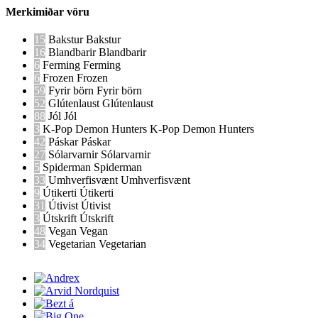
Merkimiðar vöru
15
Bakstur
Bakstur
16
Blandbarir
Blandbarir
6
Ferming
Ferming
6
Frozen
Frozen
59
Fyrir börn
Fyrir börn
52
Glútenlaust
Glútenlaust
88
Jól
Jól
3
K-Pop Demon Hunters
K-Pop Demon Hunters
42
Páskar
Páskar
27
Sólarvarnir
Sólarvarnir
5
Spiderman
Spiderman
33
Umhverfisvænt
Umhverfisvænt
9
Útikerti
Útikerti
31
Útivist
Útivist
3
Útskrift
Útskrift
48
Vegan
Vegan
34
Vegetarian
Vegetarian