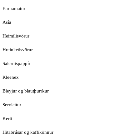
Barnamatur
Asía
Heimilisvörur
Hreinlætisvörur
Salernispappír
Kleenex
Bleyjur og blautþurrkur
Servíettur
Kerti
Hitabrúsar og kaffikönnur