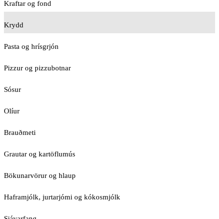
Kraftar og fond
Krydd
Pasta og hrísgrjón
Pizzur og pizzubotnar
Sósur
Olíur
Brauðmeti
Grautar og kartöflumús
Bökunarvörur og hlaup
Haframjólk, jurtarjómi og kókosmjólk
Sjávarfang