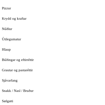
Pizzur
Krydd og kraftar
Núðlur
Útilegumatur
Hlaup
Búðingar og eftirréttir
Grautar og pastaréttir
Sjávarfang
Snakk / Nasl / Bruður
Sælgæti