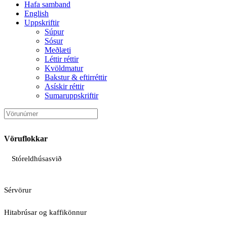
Hafa samband
English
Uppskriftir
Súpur
Sósur
Meðlæti
Léttir réttir
Kvöldmatur
Bakstur & eftirréttir
Asískir réttir
Sumaruppskriftir
Vöruflokkar
Stóreldhúsasvið
Sérvörur
Hitabrúsar og kaffikönnur