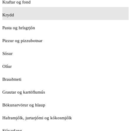
Kraftar og fond
Krydd
Pasta og hrísgrjón
Pizzur og pizzubotnar
Sósur
Olíur
Brauðmeti
Grautar og kartöflumús
Bökunarvörur og hlaup
Haframjólk, jurtarjómi og kókosmjólk
Sjávarfang