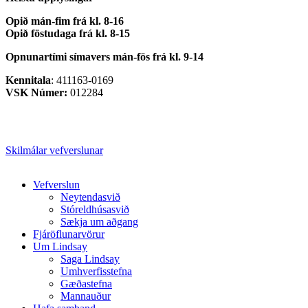
Opið mán-fim frá kl. 8-16
Opið föstudaga frá kl. 8-15
Opnunartími símavers
mán-fös frá kl. 9-14
Kennitala
: 411163-0169
VSK Númer:
012284
Skilmálar vefverslunar
Close
Vefverslun
Menu
Neytendasvið
Stóreldhúsasvið
Sækja um aðgang
Fjáröflunarvörur
Um Lindsay
Saga Lindsay
Umhverfisstefna
Gæðastefna
Mannauður