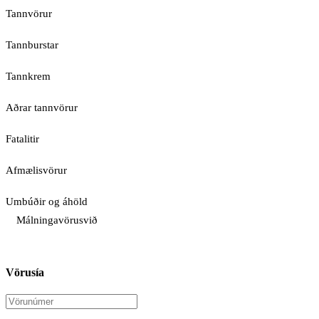
Tannvörur
Tannburstar
Tannkrem
Aðrar tannvörur
Fatalitir
Afmælisvörur
Umbúðir og áhöld
Málningavörusvið
Vörusía