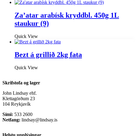
Za’atar arabísk kryddbl. 450g 1L
staukur (9)
Quick View
Bezt á grillið 2kg fata
Quick View
Skrifstofa og lager
John Lindsay ehf.
Klettagörðum 23
104 Reykjavík
Sími:
533 2600
Netfang:
lindsay@lindsay.is
Helstu upplýsingar