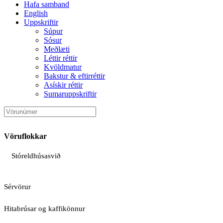
Hafa samband
English
Uppskriftir
Súpur
Sósur
Meðlæti
Léttir réttir
Kvöldmatur
Bakstur & eftirréttir
Asískir réttir
Sumaruppskriftir
Vöruflokkar
Stóreldhúsasvið
Sérvörur
Hitabrúsar og kaffikönnur