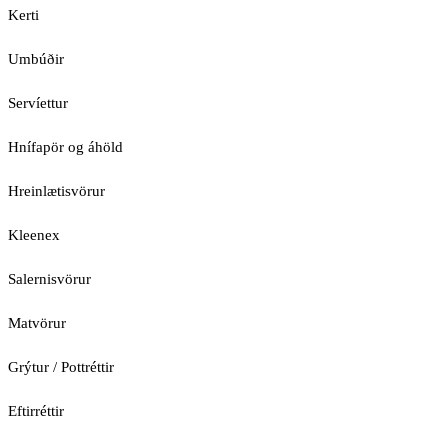
Kerti
Umbúðir
Servíettur
Hnífapör og áhöld
Hreinlætisvörur
Kleenex
Salernisvörur
Matvörur
Grýtur / Pottréttir
Eftirréttir