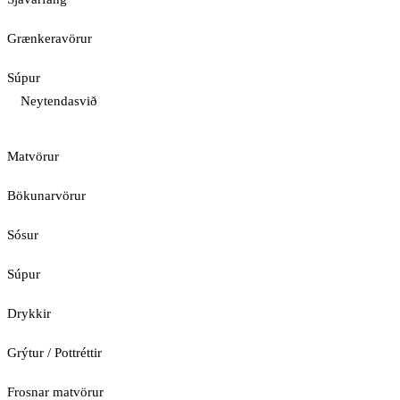
Grænkeravörur
Súpur
Neytendasvið
Matvörur
Bökunarvörur
Sósur
Súpur
Drykkir
Grýtur / Pottréttir
Frosnar matvörur