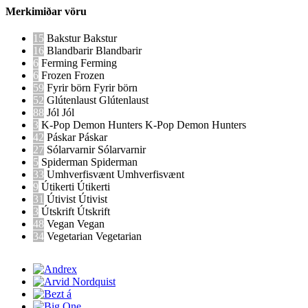
Merkimiðar vöru
15
Bakstur
Bakstur
16
Blandbarir
Blandbarir
6
Ferming
Ferming
6
Frozen
Frozen
59
Fyrir börn
Fyrir börn
52
Glútenlaust
Glútenlaust
88
Jól
Jól
3
K-Pop Demon Hunters
K-Pop Demon Hunters
42
Páskar
Páskar
27
Sólarvarnir
Sólarvarnir
5
Spiderman
Spiderman
33
Umhverfisvænt
Umhverfisvænt
9
Útikerti
Útikerti
31
Útivist
Útivist
3
Útskrift
Útskrift
48
Vegan
Vegan
34
Vegetarian
Vegetarian