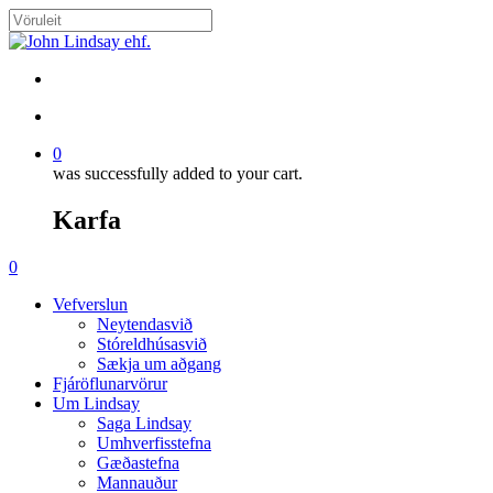
Skip
to
Close
main
Search
content
search
account
0
was successfully added to your cart.
Karfa
Menu
search
account
0
Menu
Vefverslun
Neytendasvið
Stóreldhúsasvið
Sækja um aðgang
Fjáröflunarvörur
Um Lindsay
Saga Lindsay
Umhverfisstefna
Gæðastefna
Mannauður