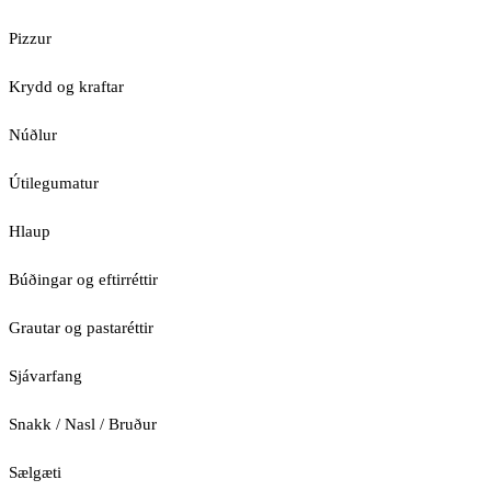
Pizzur
Krydd og kraftar
Núðlur
Útilegumatur
Hlaup
Búðingar og eftirréttir
Grautar og pastaréttir
Sjávarfang
Snakk / Nasl / Bruður
Sælgæti