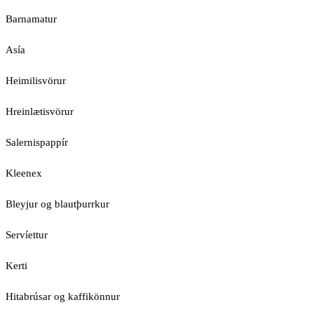
Barnamatur
Asía
Heimilisvörur
Hreinlætisvörur
Salernispappír
Kleenex
Bleyjur og blautþurrkur
Servíettur
Kerti
Hitabrúsar og kaffikönnur