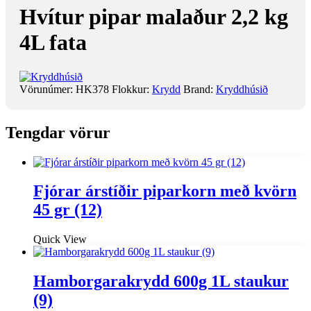
Hvítur pipar malaður 2,2 kg
4L fata
Vörunúmer:
HK378
Flokkur:
Krydd
Brand:
Kryddhúsið
Tengdar vörur
Fjórar árstíðir piparkorn með kvörn
45 gr (12)
Quick View
Hamborgarakrydd 600g 1L staukur
(9)