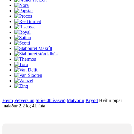
Heim
Vefverslun
Stóreldhúsasvið
Matvörur
Krydd
Hvítur pipar
malaður 2,2 kg 4L fata