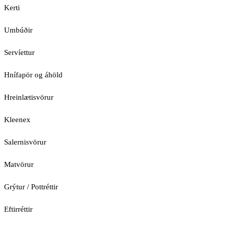
Kerti
Umbúðir
Servíettur
Hnífapör og áhöld
Hreinlætisvörur
Kleenex
Salernisvörur
Matvörur
Grýtur / Pottréttir
Eftirréttir