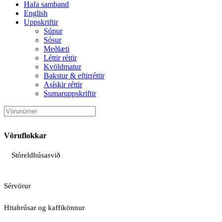
Hafa samband
English
Uppskriftir
Súpur
Sósur
Meðlæti
Léttir réttir
Kvöldmatur
Bakstur & eftirréttir
Asískir réttir
Sumaruppskriftir
Vöruflokkar
Stóreldhúsasvið
Sérvörur
Hitabrúsar og kaffikönnur