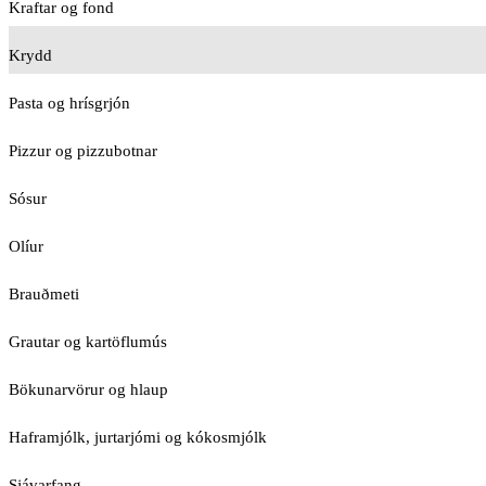
Kraftar og fond
Krydd
Pasta og hrísgrjón
Pizzur og pizzubotnar
Sósur
Olíur
Brauðmeti
Grautar og kartöflumús
Bökunarvörur og hlaup
Haframjólk, jurtarjómi og kókosmjólk
Sjávarfang