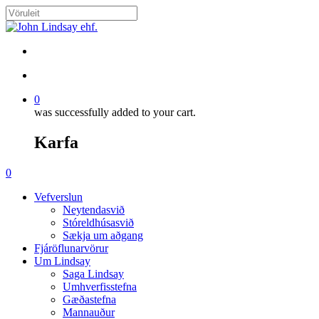
Skip
to
Close
main
Search
content
search
account
0
was successfully added to your cart.
Karfa
Menu
search
account
0
Menu
Vefverslun
Neytendasvið
Stóreldhúsasvið
Sækja um aðgang
Fjáröflunarvörur
Um Lindsay
Saga Lindsay
Umhverfisstefna
Gæðastefna
Mannauður