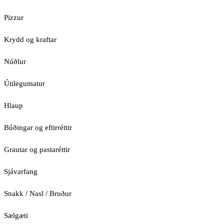
Pizzur
Krydd og kraftar
Núðlur
Útilegumatur
Hlaup
Búðingar og eftirréttir
Grautar og pastaréttir
Sjávarfang
Snakk / Nasl / Bruður
Sælgæti