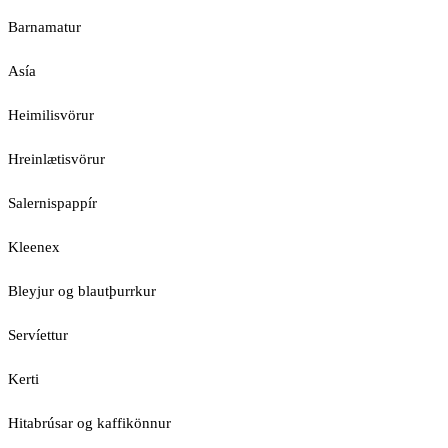
Barnamatur
Asía
Heimilisvörur
Hreinlætisvörur
Salernispappír
Kleenex
Bleyjur og blautþurrkur
Servíettur
Kerti
Hitabrúsar og kaffikönnur