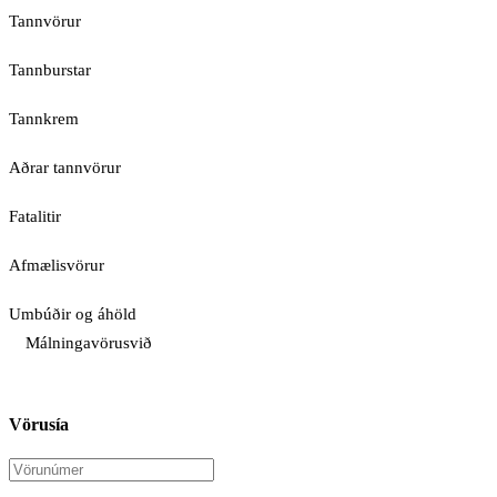
Tannvörur
Tannburstar
Tannkrem
Aðrar tannvörur
Fatalitir
Afmælisvörur
Umbúðir og áhöld
Málningavörusvið
Vörusía