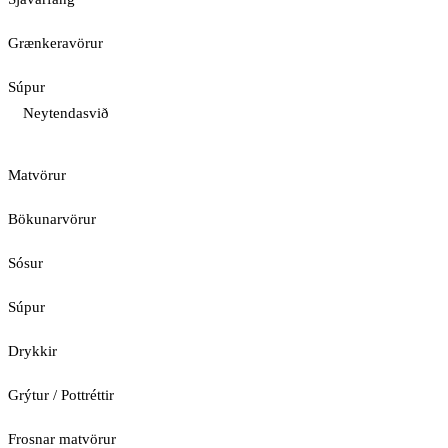
Grænkeravörur
Súpur
Neytendasvið
Matvörur
Bökunarvörur
Sósur
Súpur
Drykkir
Grýtur / Pottréttir
Frosnar matvörur