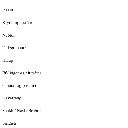
Pizzur
Krydd og kraftar
Núðlur
Útilegumatur
Hlaup
Búðingar og eftirréttir
Grautar og pastaréttir
Sjávarfang
Snakk / Nasl / Bruður
Sælgæti