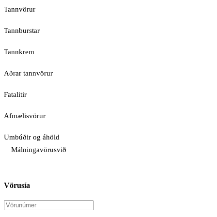
Tannvörur
Tannburstar
Tannkrem
Aðrar tannvörur
Fatalitir
Afmælisvörur
Umbúðir og áhöld
Málningavörusvið
Vörusía