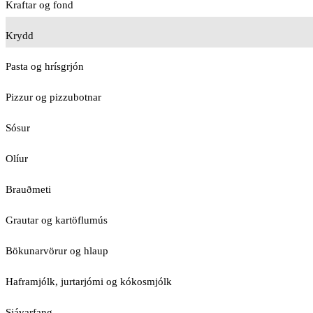
Kraftar og fond
Krydd
Pasta og hrísgrjón
Pizzur og pizzubotnar
Sósur
Olíur
Brauðmeti
Grautar og kartöflumús
Bökunarvörur og hlaup
Haframjólk, jurtarjómi og kókosmjólk
Sjávarfang