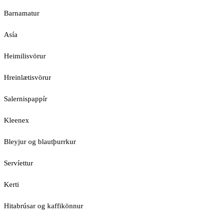
Barnamatur
Asía
Heimilisvörur
Hreinlætisvörur
Salernispappír
Kleenex
Bleyjur og blautþurrkur
Servíettur
Kerti
Hitabrúsar og kaffikönnur