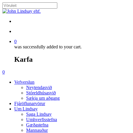
Skip
to
Close
main
Search
content
search
account
0
was successfully added to your cart.
Karfa
Menu
search
account
0
Menu
Vefverslun
Neytendasvið
Stóreldhúsasvið
Sækja um aðgang
Fjáröflunarvörur
Um Lindsay
Saga Lindsay
Umhverfisstefna
Gæðastefna
Mannauður