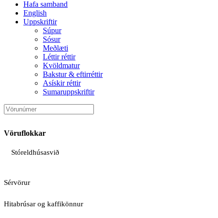
Hafa samband
English
Uppskriftir
Súpur
Sósur
Meðlæti
Léttir réttir
Kvöldmatur
Bakstur & eftirréttir
Asískir réttir
Sumaruppskriftir
Vöruflokkar
Stóreldhúsasvið
Sérvörur
Hitabrúsar og kaffikönnur