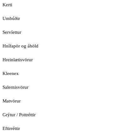
Kerti
Umbúðir
Servíettur
Hnífapör og áhöld
Hreinlætisvörur
Kleenex
Salernisvörur
Matvörur
Grýtur / Pottréttir
Eftirréttir