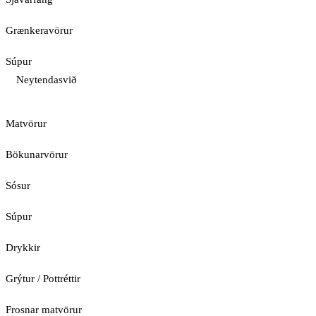
Grænkeravörur
Súpur
Neytendasvið
Matvörur
Bökunarvörur
Sósur
Súpur
Drykkir
Grýtur / Pottréttir
Frosnar matvörur