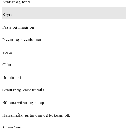
Kraftar og fond
Krydd
Pasta og hrísgrjón
Pizzur og pizzubotnar
Sósur
Olíur
Brauðmeti
Grautar og kartöflumús
Bökunarvörur og hlaup
Haframjólk, jurtarjómi og kókosmjólk
Sjávarfang