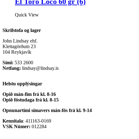
El Toro Loco 60 gr (6)
Quick View
Skrifstofa og lager
John Lindsay ehf.
Klettagörðum 23
104 Reykjavík
Sími:
533 2600
Netfang:
lindsay@lindsay.is
Helstu upplýsingar
Opið mán-fim frá kl. 8-16
Opið föstudaga frá kl. 8-15
Opnunartími símavers
mán-fös frá kl. 9-14
Kennitala
: 411163-0169
VSK Númer:
012284