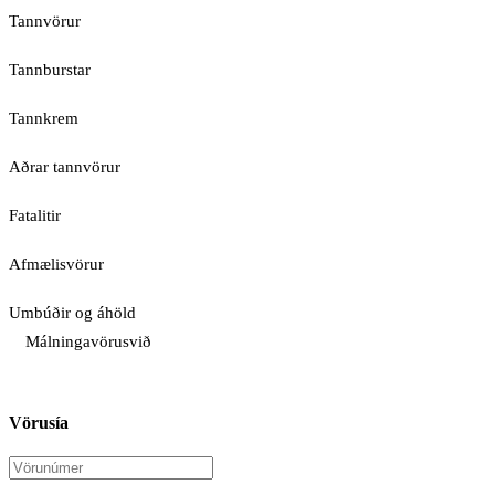
Tannvörur
Tannburstar
Tannkrem
Aðrar tannvörur
Fatalitir
Afmælisvörur
Umbúðir og áhöld
Málningavörusvið
Vörusía