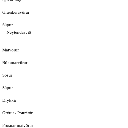
Grænkeravörur
Súpur
Neytendasvið
Matvörur
Bökunarvörur
Sósur
Súpur
Drykkir
Grýtur / Pottréttir
Frosnar matvörur