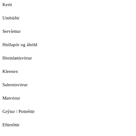
Kerti
Umbúðir
Servíettur
Hnífapör og áhöld
Hreinlætisvörur
Kleenex
Salernisvörur
Matvörur
Grýtur / Pottréttir
Eftirréttir