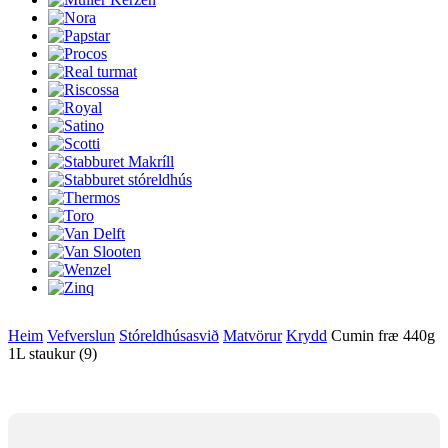
Heim
Vefverslun
Stóreldhúsasvið
Matvörur
Krydd
Cumin fræ 440g
1L staukur (9)