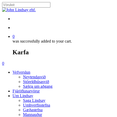
Skip
to
Close
main
Search
content
search
account
0
was successfully added to your cart.
Karfa
Menu
search
account
0
Menu
Vefverslun
Neytendasvið
Stóreldhúsasvið
Sækja um aðgang
Fjáröflunarvörur
Um Lindsay
Saga Lindsay
Umhverfisstefna
Gæðastefna
Mannauður