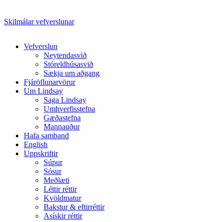
Skilmálar vefverslunar
Close
Vefverslun
Menu
Neytendasvið
Stóreldhúsasvið
Sækja um aðgang
Fjáröflunarvörur
Um Lindsay
Saga Lindsay
Umhverfisstefna
Gæðastefna
Mannauður
Hafa samband
English
Uppskriftir
Súpur
Sósur
Meðlæti
Léttir réttir
Kvöldmatur
Bakstur & eftirréttir
Asískir réttir