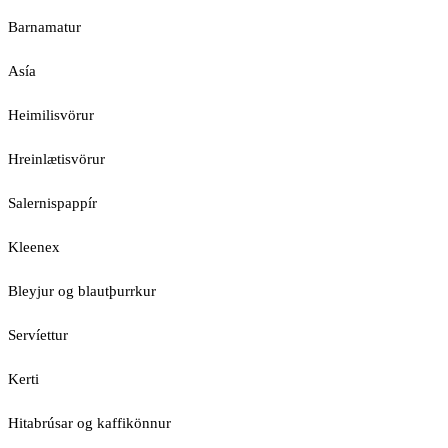
Barnamatur
Asía
Heimilisvörur
Hreinlætisvörur
Salernispappír
Kleenex
Bleyjur og blautþurrkur
Servíettur
Kerti
Hitabrúsar og kaffikönnur