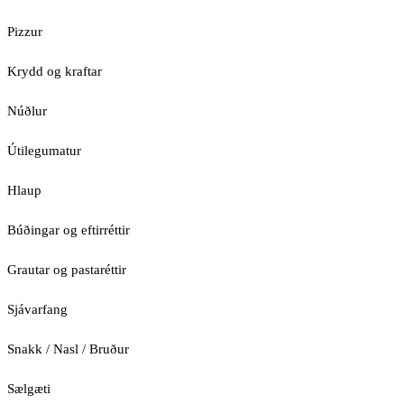
Pizzur
Krydd og kraftar
Núðlur
Útilegumatur
Hlaup
Búðingar og eftirréttir
Grautar og pastaréttir
Sjávarfang
Snakk / Nasl / Bruður
Sælgæti