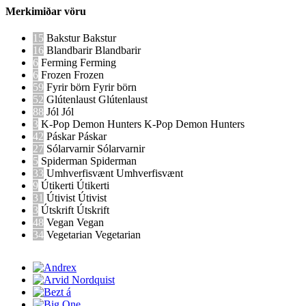
Merkimiðar vöru
15
Bakstur
Bakstur
16
Blandbarir
Blandbarir
6
Ferming
Ferming
6
Frozen
Frozen
59
Fyrir börn
Fyrir börn
52
Glútenlaust
Glútenlaust
88
Jól
Jól
3
K-Pop Demon Hunters
K-Pop Demon Hunters
42
Páskar
Páskar
27
Sólarvarnir
Sólarvarnir
5
Spiderman
Spiderman
33
Umhverfisvænt
Umhverfisvænt
9
Útikerti
Útikerti
31
Útivist
Útivist
3
Útskrift
Útskrift
48
Vegan
Vegan
34
Vegetarian
Vegetarian