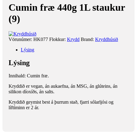
Cumin fræ 440g 1L staukur
(9)
Vörunúmer:
HK077
Flokkur:
Krydd
Brand:
Kryddhúsið
Lýsing
Lýsing
Innihald: Cumin fræ.
Kryddið er vegan, án aukaefna, án MSG, án glúteins, án
silikon díoxíðs, án salts.
Kryddið geymist best á þurrum stað, fjarri sólarljósi og
líftíminn er 2 ár.