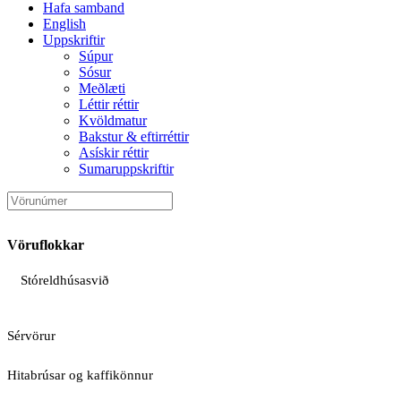
Hafa samband
English
Uppskriftir
Súpur
Sósur
Meðlæti
Léttir réttir
Kvöldmatur
Bakstur & eftirréttir
Asískir réttir
Sumaruppskriftir
Vöruflokkar
Stóreldhúsasvið
Sérvörur
Hitabrúsar og kaffikönnur