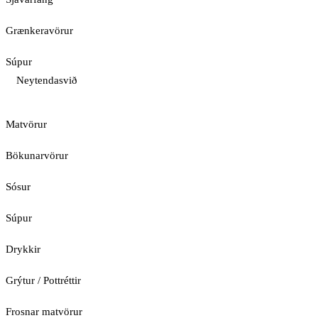
Grænkeravörur
Súpur
Neytendasvið
Matvörur
Bökunarvörur
Sósur
Súpur
Drykkir
Grýtur / Pottréttir
Frosnar matvörur