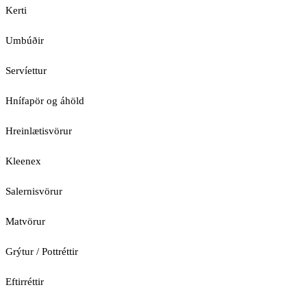
Kerti
Umbúðir
Servíettur
Hnífapör og áhöld
Hreinlætisvörur
Kleenex
Salernisvörur
Matvörur
Grýtur / Pottréttir
Eftirréttir