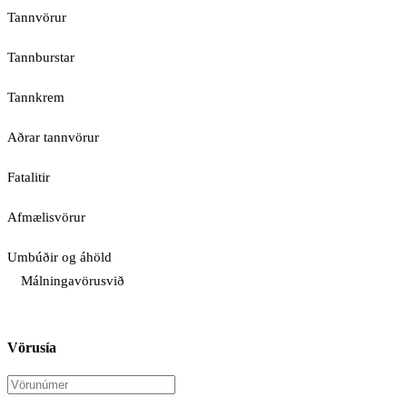
Tannvörur
Tannburstar
Tannkrem
Aðrar tannvörur
Fatalitir
Afmælisvörur
Umbúðir og áhöld
Málningavörusvið
Vörusía