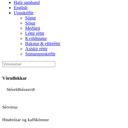
Hafa samband
English
Uppskriftir
Súpur
Sósur
Meðlæti
Léttir réttir
Kvöldmatur
Bakstur & eftirréttir
Asískir réttir
Sumaruppskriftir
Vöruflokkar
Stóreldhúsasvið
Sérvörur
Hitabrúsar og kaffikönnur