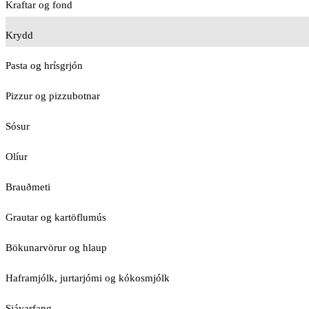
Kraftar og fond
Krydd
Pasta og hrísgrjón
Pizzur og pizzubotnar
Sósur
Olíur
Brauðmeti
Grautar og kartöflumús
Bökunarvörur og hlaup
Haframjólk, jurtarjómi og kókosmjólk
Sjávarfang