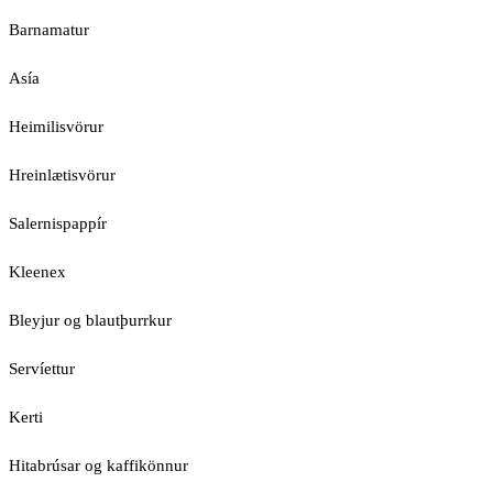
Barnamatur
Asía
Heimilisvörur
Hreinlætisvörur
Salernispappír
Kleenex
Bleyjur og blautþurrkur
Servíettur
Kerti
Hitabrúsar og kaffikönnur