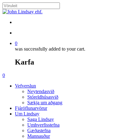
Skip
to
Close
main
Search
content
search
account
0
was successfully added to your cart.
Karfa
Menu
search
account
0
Menu
Vefverslun
Neytendasvið
Stóreldhúsasvið
Sækja um aðgang
Fjáröflunarvörur
Um Lindsay
Saga Lindsay
Umhverfisstefna
Gæðastefna
Mannauður