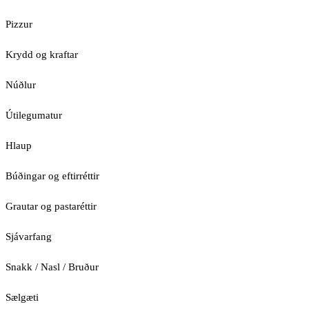
Pizzur
Krydd og kraftar
Núðlur
Útilegumatur
Hlaup
Búðingar og eftirréttir
Grautar og pastaréttir
Sjávarfang
Snakk / Nasl / Bruður
Sælgæti