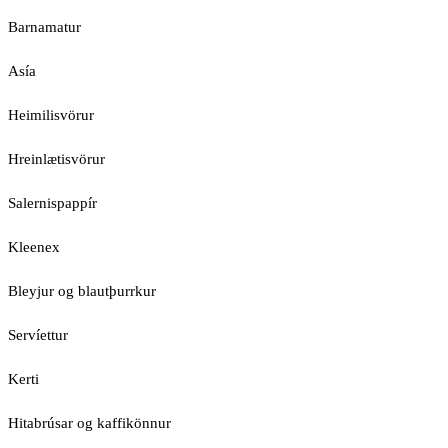
Barnamatur
Asía
Heimilisvörur
Hreinlætisvörur
Salernispappír
Kleenex
Bleyjur og blautþurrkur
Servíettur
Kerti
Hitabrúsar og kaffikönnur