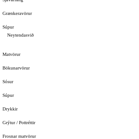
Grænkeravörur
Súpur
Neytendasvið
Matvörur
Bökunarvörur
Sósur
Súpur
Drykkir
Grýtur / Pottréttir
Frosnar matvörur