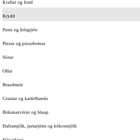
Kraftar og fond
Krydd
Pasta og hrísgrjón
Pizzur og pizzubotnar
Sósur
Olíur
Brauðmeti
Grautar og kartöflumús
Bökunarvörur og hlaup
Haframjólk, jurtarjómi og kókosmjólk
Sjávarfang