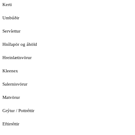
Kerti
Umbúðir
Servíettur
Hnífapör og áhöld
Hreinlætisvörur
Kleenex
Salernisvörur
Matvörur
Grýtur / Pottréttir
Eftirréttir