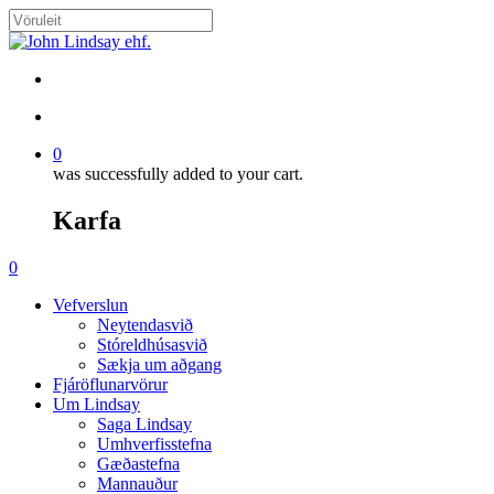
Skip
to
Close
main
Search
content
search
account
0
was successfully added to your cart.
Karfa
Menu
search
account
0
Menu
Vefverslun
Neytendasvið
Stóreldhúsasvið
Sækja um aðgang
Fjáröflunarvörur
Um Lindsay
Saga Lindsay
Umhverfisstefna
Gæðastefna
Mannauður