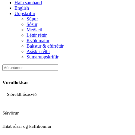
Hafa samband
English
Uppskriftir
Súpur
Sósur
Meðlæti
Léttir réttir
Kvöldmatur
Bakstur & eftirréttir
Asískir réttir
Sumaruppskriftir
Vöruflokkar
Stóreldhúsasvið
Sérvörur
Hitabrúsar og kaffikönnur