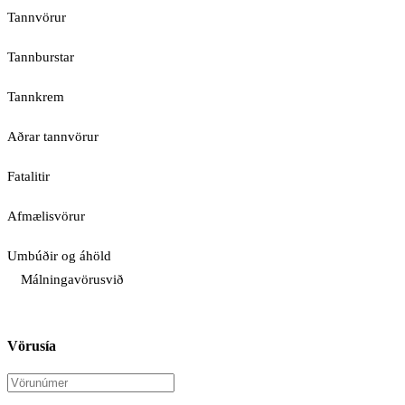
Tannvörur
Tannburstar
Tannkrem
Aðrar tannvörur
Fatalitir
Afmælisvörur
Umbúðir og áhöld
Málningavörusvið
Vörusía