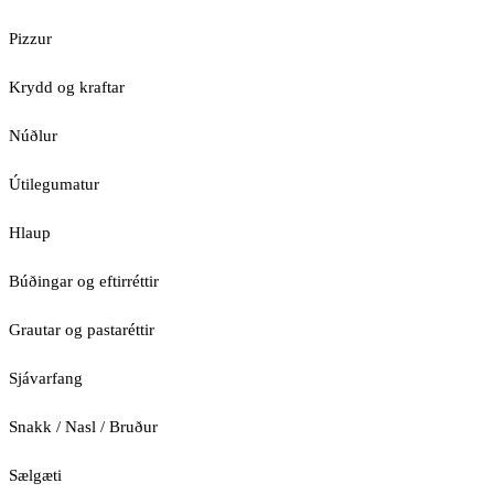
Pizzur
Krydd og kraftar
Núðlur
Útilegumatur
Hlaup
Búðingar og eftirréttir
Grautar og pastaréttir
Sjávarfang
Snakk / Nasl / Bruður
Sælgæti