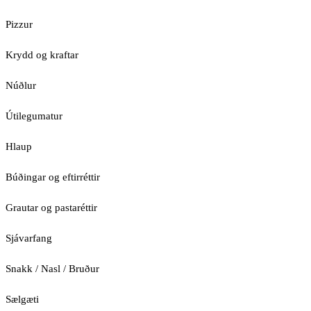
Pizzur
Krydd og kraftar
Núðlur
Útilegumatur
Hlaup
Búðingar og eftirréttir
Grautar og pastaréttir
Sjávarfang
Snakk / Nasl / Bruður
Sælgæti