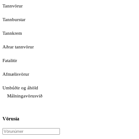
Tannvörur
Tannburstar
Tannkrem
Aðrar tannvörur
Fatalitir
Afmælisvörur
Umbúðir og áhöld
Málningavörusvið
Vörusía