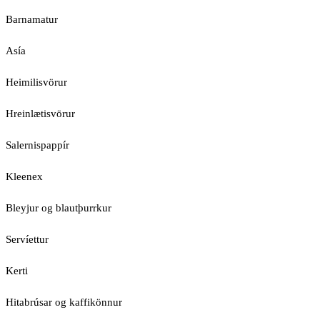
Barnamatur
Asía
Heimilisvörur
Hreinlætisvörur
Salernispappír
Kleenex
Bleyjur og blautþurrkur
Servíettur
Kerti
Hitabrúsar og kaffikönnur