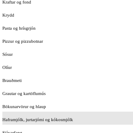
Kraftar og fond
Krydd
Pasta og hrísgrjón
Pizzur og pizzubotnar
Sósur
Olíur
Brauðmeti
Grautar og kartöflumús
Bökunarvörur og hlaup
Haframjólk, jurtarjómi og kókosmjólk
Sjávarfang