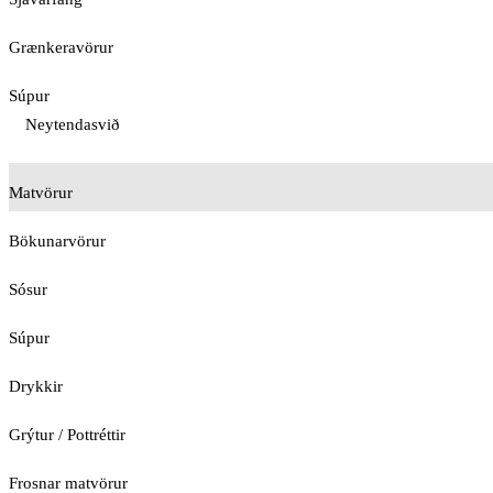
Grænkeravörur
Súpur
Neytendasvið
Matvörur
Bökunarvörur
Sósur
Súpur
Drykkir
Grýtur / Pottréttir
Frosnar matvörur