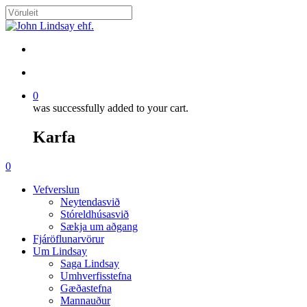
Skip
to
Close
main
Search
content
search
account
0
was successfully added to your cart.
Karfa
Menu
search
account
0
Menu
Vefverslun
Neytendasvið
Stóreldhúsasvið
Sækja um aðgang
Fjáröflunarvörur
Um Lindsay
Saga Lindsay
Umhverfisstefna
Gæðastefna
Mannauður