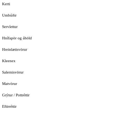
Kerti
Umbúðir
Servíettur
Hnífapör og áhöld
Hreinlætisvörur
Kleenex
Salernisvörur
Matvörur
Grýtur / Pottréttir
Eftirréttir