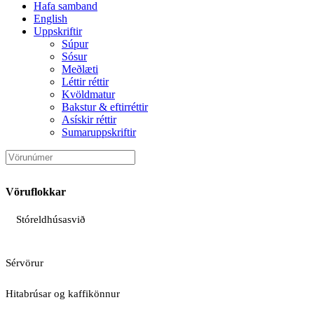
Hafa samband
English
Uppskriftir
Súpur
Sósur
Meðlæti
Léttir réttir
Kvöldmatur
Bakstur & eftirréttir
Asískir réttir
Sumaruppskriftir
Vöruflokkar
Stóreldhúsasvið
Sérvörur
Hitabrúsar og kaffikönnur