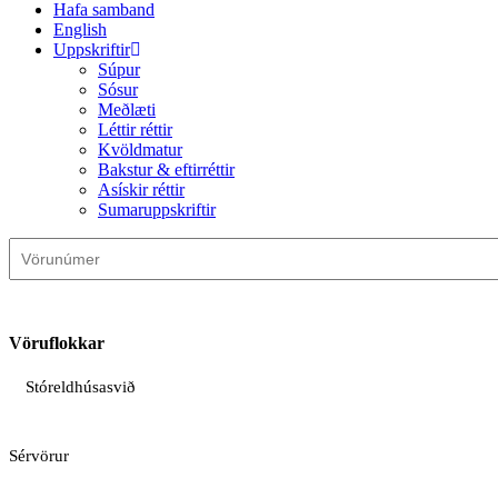
Hafa samband
English
Uppskriftir
Súpur
Sósur
Meðlæti
Léttir réttir
Kvöldmatur
Bakstur & eftirréttir
Asískir réttir
Sumaruppskriftir
Vöruflokkar
Stóreldhúsasvið
Sérvörur