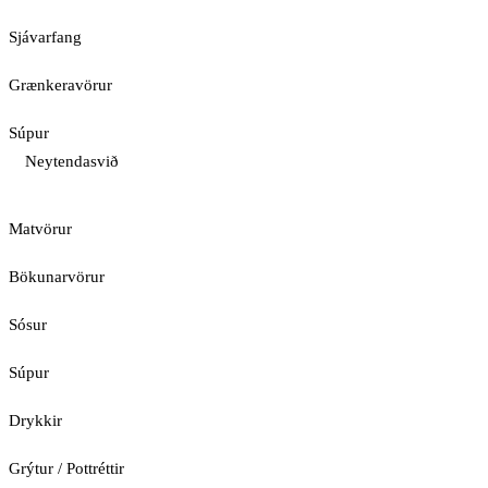
Sjávarfang
Grænkeravörur
Súpur
Neytendasvið
Matvörur
Bökunarvörur
Sósur
Súpur
Drykkir
Grýtur / Pottréttir