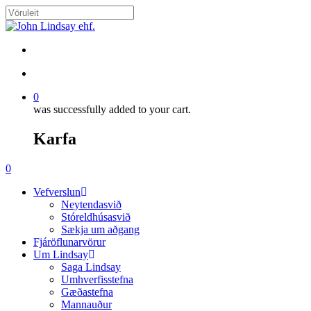
Skip
to
Close
main
Search
content
search
account
0
was successfully added to your cart.
Karfa
Menu
search
account
0
Menu
Vefverslun
Neytendasvið
Stóreldhúsasvið
Sækja um aðgang
Fjáröflunarvörur
Um Lindsay
Saga Lindsay
Umhverfisstefna
Gæðastefna
Mannauður