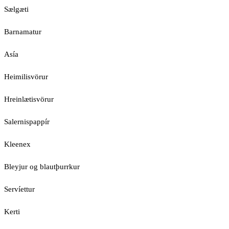
Sælgæti
Barnamatur
Asía
Heimilisvörur
Hreinlætisvörur
Salernispappír
Kleenex
Bleyjur og blautþurrkur
Servíettur
Kerti