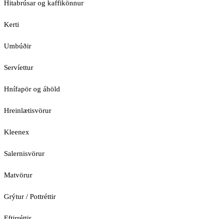
Hitabrúsar og kaffikönnur
Kerti
Umbúðir
Servíettur
Hnífapör og áhöld
Hreinlætisvörur
Kleenex
Salernisvörur
Matvörur
Grýtur / Pottréttir
Eftirréttir