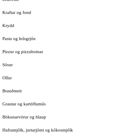
Kraftar og fond
Krydd
Pasta og hrísgrjón
Pizzur og pizzubotnar
Sósur
Olíur
Brauðmeti
Grautar og kartöflumús
Bökunarvörur og hlaup
Haframjólk, jurtarjómi og kókosmjólk