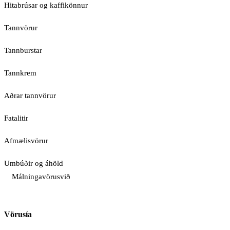
Hitabrúsar og kaffikönnur
Tannvörur
Tannburstar
Tannkrem
Aðrar tannvörur
Fatalitir
Afmælisvörur
Umbúðir og áhöld
Málningavörusvið
Vörusía