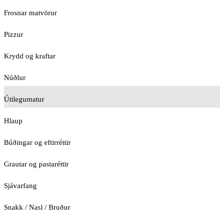
Frosnar matvörur
Pizzur
Krydd og kraftar
Núðlur
Útilegumatur
Hlaup
Búðingar og eftirréttir
Grautar og pastaréttir
Sjávarfang
Snakk / Nasl / Bruður