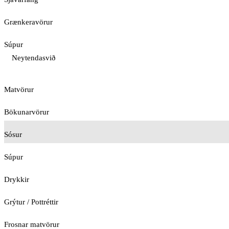
Grænkeravörur
Súpur
Neytendasvið
Matvörur
Bökunarvörur
Sósur
Súpur
Drykkir
Grýtur / Pottréttir
Frosnar matvörur