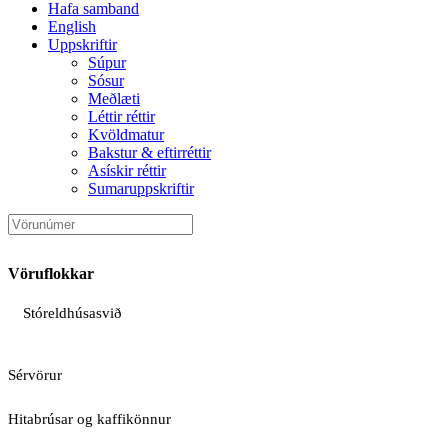
Hafa samband
English
Uppskriftir
Súpur
Sósur
Meðlæti
Léttir réttir
Kvöldmatur
Bakstur & eftirréttir
Asískir réttir
Sumaruppskriftir
Vöruflokkar
Stóreldhúsasvið
Sérvörur
Hitabrúsar og kaffikönnur