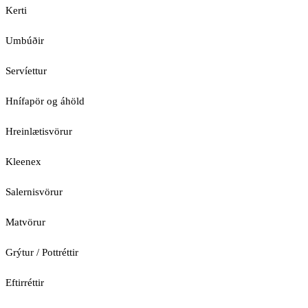
Kerti
Umbúðir
Servíettur
Hnífapör og áhöld
Hreinlætisvörur
Kleenex
Salernisvörur
Matvörur
Grýtur / Pottréttir
Eftirréttir