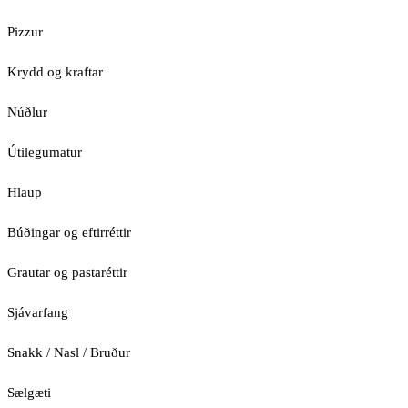
Pizzur
Krydd og kraftar
Núðlur
Útilegumatur
Hlaup
Búðingar og eftirréttir
Grautar og pastaréttir
Sjávarfang
Snakk / Nasl / Bruður
Sælgæti