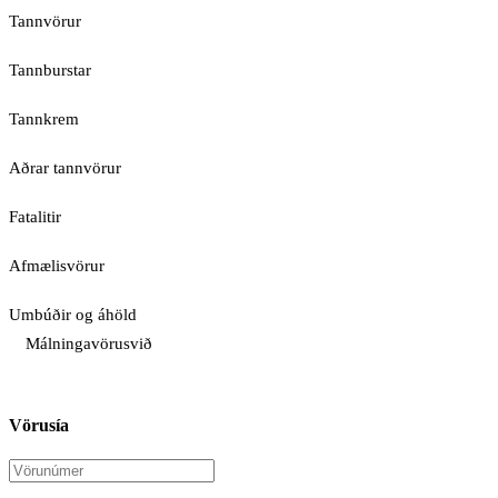
Tannvörur
Tannburstar
Tannkrem
Aðrar tannvörur
Fatalitir
Afmælisvörur
Umbúðir og áhöld
Málningavörusvið
Vörusía