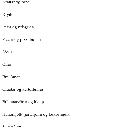
Kraftar og fond
Krydd
Pasta og hrísgrjón
Pizzur og pizzubotnar
Sósur
Olíur
Brauðmeti
Grautar og kartöflumús
Bökunarvörur og hlaup
Haframjólk, jurtarjómi og kókosmjólk
Sjávarfang