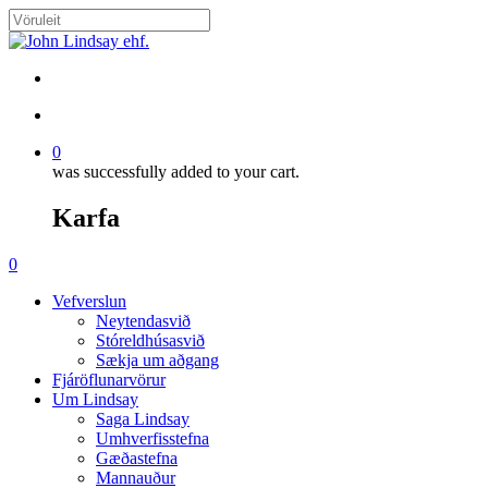
Skip
to
Close
main
Search
content
search
account
0
was successfully added to your cart.
Karfa
Menu
search
account
0
Menu
Vefverslun
Neytendasvið
Stóreldhúsasvið
Sækja um aðgang
Fjáröflunarvörur
Um Lindsay
Saga Lindsay
Umhverfisstefna
Gæðastefna
Mannauður