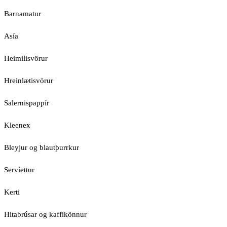
Barnamatur
Asía
Heimilisvörur
Hreinlætisvörur
Salernispappír
Kleenex
Bleyjur og blautþurrkur
Servíettur
Kerti
Hitabrúsar og kaffikönnur