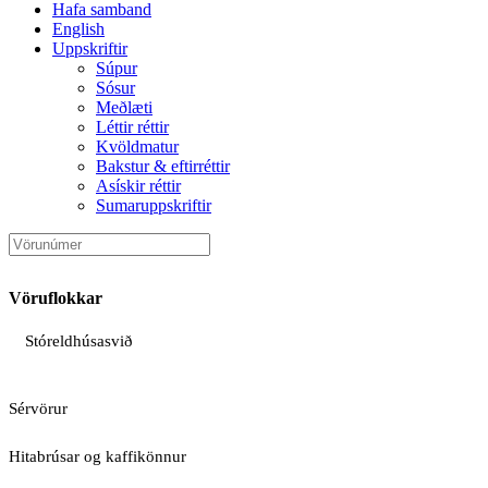
Hafa samband
English
Uppskriftir
Súpur
Sósur
Meðlæti
Léttir réttir
Kvöldmatur
Bakstur & eftirréttir
Asískir réttir
Sumaruppskriftir
Vöruflokkar
Stóreldhúsasvið
Sérvörur
Hitabrúsar og kaffikönnur