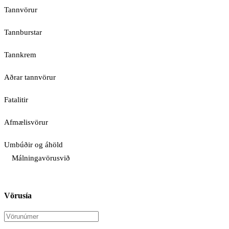
Tannvörur
Tannburstar
Tannkrem
Aðrar tannvörur
Fatalitir
Afmælisvörur
Umbúðir og áhöld
Málningavörusvið
Vörusía