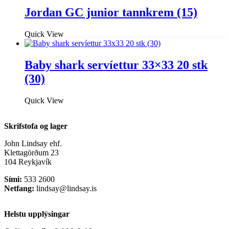
Jordan GC junior tannkrem (15)
Quick View
Baby shark servíettur 33×33 20 stk
(30)
Quick View
Skrifstofa og lager
John Lindsay ehf.
Klettagörðum 23
104 Reykjavík
Sími:
533 2600
Netfang:
lindsay@lindsay.is
Helstu upplýsingar