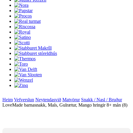
Heim
Vefverslun
Neytendasvið
Matvörur
Snakk / Nasl / Bruður
LoveMade barnasnakk, Maís, Gulrætur, Mango hringir 8+ mán (8)