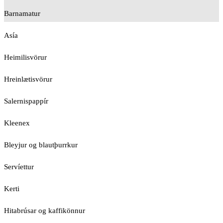
Barnamatur
Asía
Heimilisvörur
Hreinlætisvörur
Salernispappír
Kleenex
Bleyjur og blautþurrkur
Servíettur
Kerti
Hitabrúsar og kaffikönnur