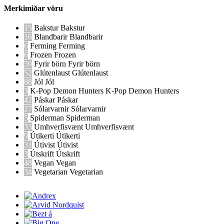
Merkimiðar vöru
15
Bakstur
Bakstur
16
Blandbarir
Blandbarir
6
Ferming
Ferming
6
Frozen
Frozen
59
Fyrir börn
Fyrir börn
52
Glútenlaust
Glútenlaust
88
Jól
Jól
3
K-Pop Demon Hunters
K-Pop Demon Hunters
42
Páskar
Páskar
27
Sólarvarnir
Sólarvarnir
5
Spiderman
Spiderman
33
Umhverfisvænt
Umhverfisvænt
9
Útikerti
Útikerti
31
Útivist
Útivist
3
Útskrift
Útskrift
48
Vegan
Vegan
34
Vegetarian
Vegetarian