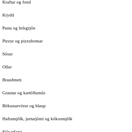
Kraftar og fond
Krydd
Pasta og hrísgrjón
Pizzur og pizzubotnar
Sósur
Olíur
Brauðmeti
Grautar og kartöflumús
Bökunarvörur og hlaup
Haframjólk, jurtarjómi og kókosmjólk
Sjávarfang