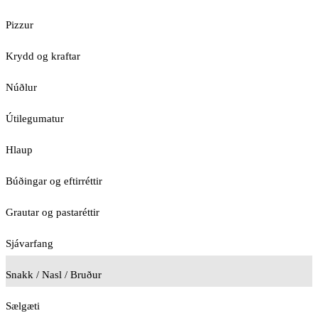
Pizzur
Krydd og kraftar
Núðlur
Útilegumatur
Hlaup
Búðingar og eftirréttir
Grautar og pastaréttir
Sjávarfang
Snakk / Nasl / Bruður
Sælgæti