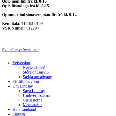
Opið mán-fim frá kl. 8-16
Opið föstudaga frá kl. 8-15
Opnunartími símavers
mán-fös frá kl. 9-14
Kennitala
: 411163-0169
VSK Númer:
012284
Skilmálar vefverslunar
Close
Vefverslun
Menu
Neytendasvið
Stóreldhúsasvið
Sækja um aðgang
Fjáröflunarvörur
Um Lindsay
Saga Lindsay
Umhverfisstefna
Gæðastefna
Mannauður
Hafa samband
English