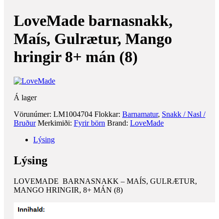
LoveMade barnasnakk,
Maís, Gulrætur, Mango
hringir 8+ mán (8)
Á lager
Vörunúmer:
LM1004704
Flokkar:
Barnamatur
,
Snakk / Nasl /
Bruður
Merkimiði:
Fyrir börn
Brand:
LoveMade
Lýsing
Lýsing
LOVEMADE BARNASNAKK – MAÍS, GULRÆTUR,
MANGO HRINGIR, 8+ MÁN (8)