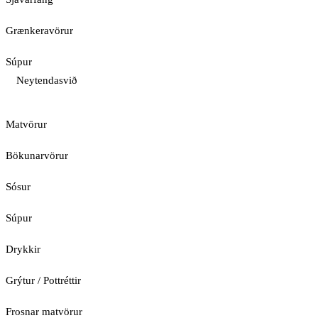
Grænkeravörur
Súpur
Neytendasvið
Matvörur
Bökunarvörur
Sósur
Súpur
Drykkir
Grýtur / Pottréttir
Frosnar matvörur