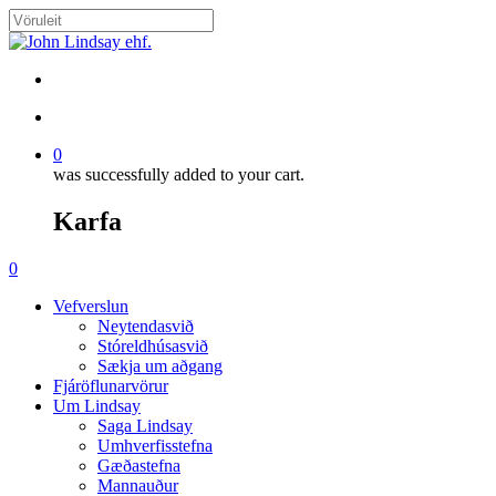
Skip
to
Close
main
Search
content
search
account
0
was successfully added to your cart.
Karfa
Menu
search
account
0
Menu
Vefverslun
Neytendasvið
Stóreldhúsasvið
Sækja um aðgang
Fjáröflunarvörur
Um Lindsay
Saga Lindsay
Umhverfisstefna
Gæðastefna
Mannauður