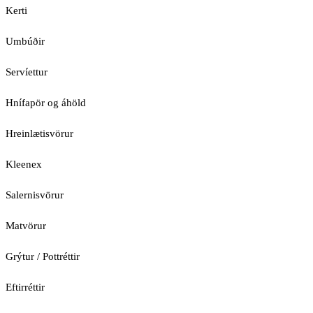
Kerti
Umbúðir
Servíettur
Hnífapör og áhöld
Hreinlætisvörur
Kleenex
Salernisvörur
Matvörur
Grýtur / Pottréttir
Eftirréttir