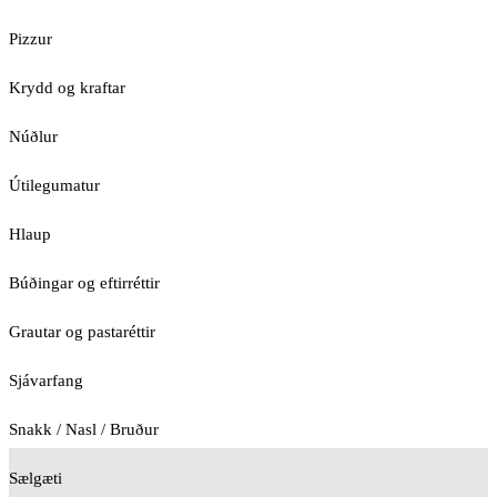
Pizzur
Krydd og kraftar
Núðlur
Útilegumatur
Hlaup
Búðingar og eftirréttir
Grautar og pastaréttir
Sjávarfang
Snakk / Nasl / Bruður
Sælgæti