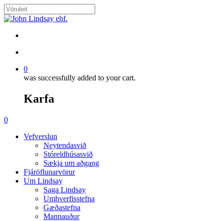
Skip
to
Close
main
Search
content
search
account
0
was successfully added to your cart.
Karfa
Menu
search
account
0
Menu
Vefverslun
Neytendasvið
Stóreldhúsasvið
Sækja um aðgang
Fjáröflunarvörur
Um Lindsay
Saga Lindsay
Umhverfisstefna
Gæðastefna
Mannauður