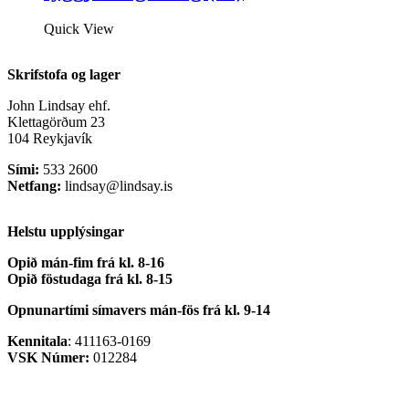
Quick View
Skrifstofa og lager
John Lindsay ehf.
Klettagörðum 23
104 Reykjavík
Sími:
533 2600
Netfang:
lindsay@lindsay.is
Helstu upplýsingar
Opið mán-fim frá kl. 8-16
Opið föstudaga frá kl. 8-15
Opnunartími símavers
mán-fös frá kl. 9-14
Kennitala
: 411163-0169
VSK Númer:
012284