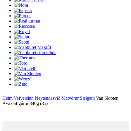
Heim
Vefverslun
Neytendasvið
Matvörur
Sælgæti
Van Slooten
Ávaxtafígúrur 340g (35)