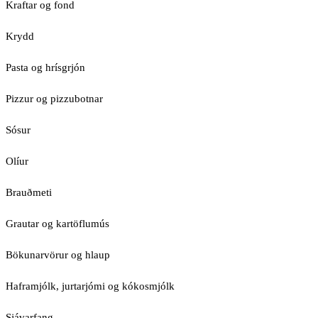
Kraftar og fond
Krydd
Pasta og hrísgrjón
Pizzur og pizzubotnar
Sósur
Olíur
Brauðmeti
Grautar og kartöflumús
Bökunarvörur og hlaup
Haframjólk, jurtarjómi og kókosmjólk
Sjávarfang