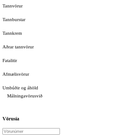
Tannvörur
Tannburstar
Tannkrem
Aðrar tannvörur
Fatalitir
Afmælisvörur
Umbúðir og áhöld
Málningavörusvið
Vörusía