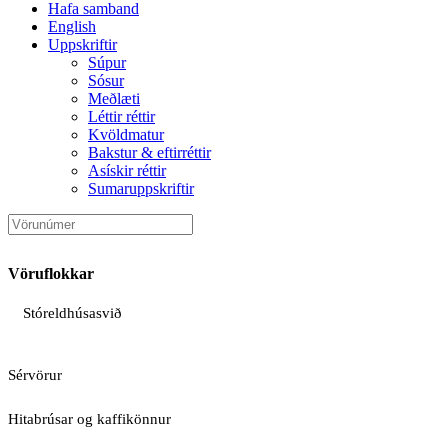
Hafa samband
English
Uppskriftir
Súpur
Sósur
Meðlæti
Léttir réttir
Kvöldmatur
Bakstur & eftirréttir
Asískir réttir
Sumaruppskriftir
Vöruflokkar
Stóreldhúsasvið
Sérvörur
Hitabrúsar og kaffikönnur