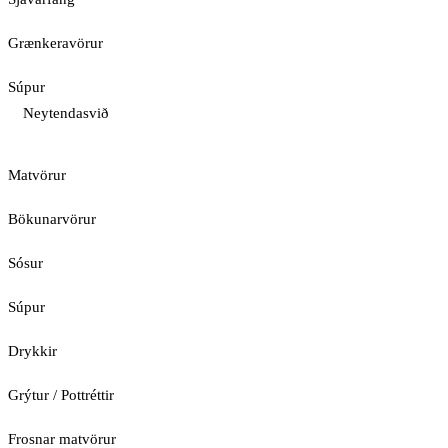
Grænkeravörur
Súpur
Neytendasvið
Matvörur
Bökunarvörur
Sósur
Súpur
Drykkir
Grýtur / Pottréttir
Frosnar matvörur