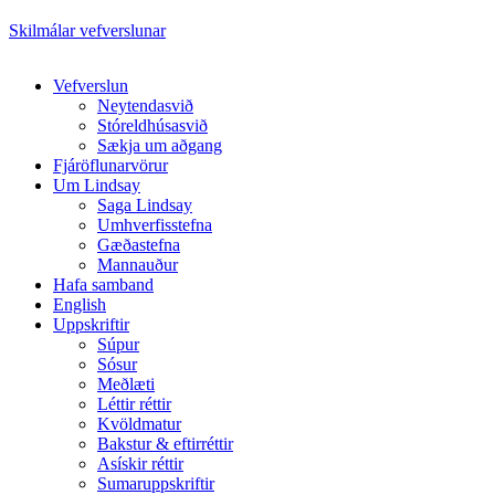
Skilmálar vefverslunar
Close
Vefverslun
Menu
Neytendasvið
Stóreldhúsasvið
Sækja um aðgang
Fjáröflunarvörur
Um Lindsay
Saga Lindsay
Umhverfisstefna
Gæðastefna
Mannauður
Hafa samband
English
Uppskriftir
Súpur
Sósur
Meðlæti
Léttir réttir
Kvöldmatur
Bakstur & eftirréttir
Asískir réttir
Sumaruppskriftir