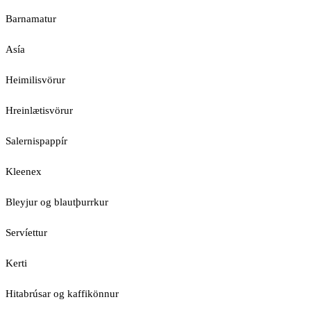
Barnamatur
Asía
Heimilisvörur
Hreinlætisvörur
Salernispappír
Kleenex
Bleyjur og blautþurrkur
Servíettur
Kerti
Hitabrúsar og kaffikönnur