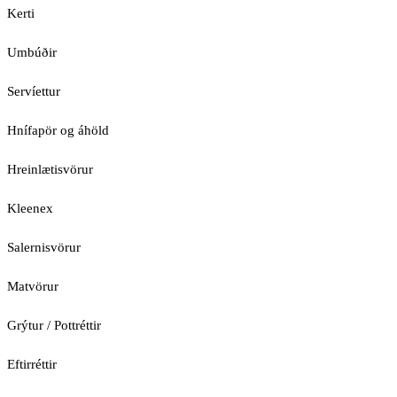
Kerti
Umbúðir
Servíettur
Hnífapör og áhöld
Hreinlætisvörur
Kleenex
Salernisvörur
Matvörur
Grýtur / Pottréttir
Eftirréttir