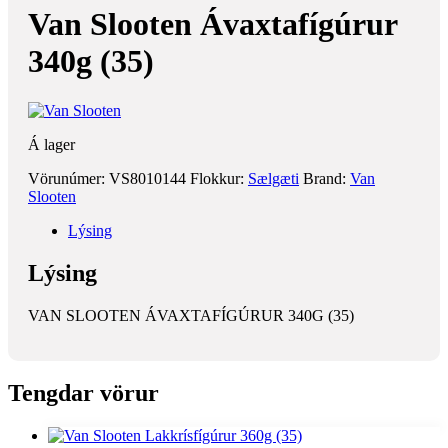
Van Slooten Ávaxtafígúrur
340g (35)
Á lager
Vörunúmer:
VS8010144
Flokkur:
Sælgæti
Brand:
Van
Slooten
Lýsing
Lýsing
VAN SLOOTEN ÁVAXTAFÍGÚRUR 340G (35)
Tengdar vörur