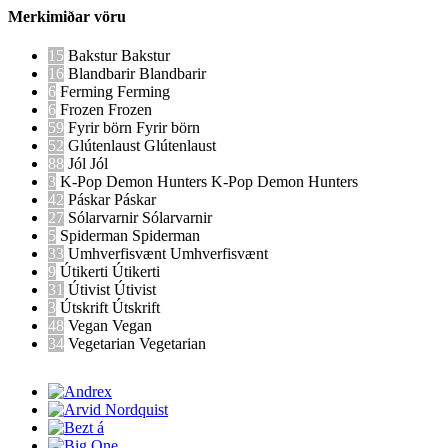
Merkimiðar vöru
15
Bakstur
Bakstur
16
Blandbarir
Blandbarir
6
Ferming
Ferming
6
Frozen
Frozen
59
Fyrir börn
Fyrir börn
52
Glútenlaust
Glútenlaust
88
Jól
Jól
3
K-Pop Demon Hunters
K-Pop Demon Hunters
42
Páskar
Páskar
27
Sólarvarnir
Sólarvarnir
5
Spiderman
Spiderman
33
Umhverfisvænt
Umhverfisvænt
9
Útikerti
Útikerti
31
Útivist
Útivist
3
Útskrift
Útskrift
48
Vegan
Vegan
34
Vegetarian
Vegetarian