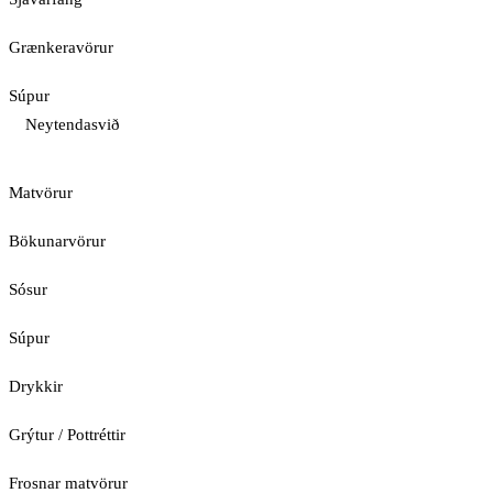
Grænkeravörur
Súpur
Neytendasvið
Matvörur
Bökunarvörur
Sósur
Súpur
Drykkir
Grýtur / Pottréttir
Frosnar matvörur