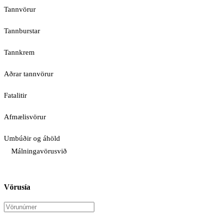
Tannvörur
Tannburstar
Tannkrem
Aðrar tannvörur
Fatalitir
Afmælisvörur
Umbúðir og áhöld
Málningavörusvið
Vörusía