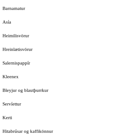
Barnamatur
Asía
Heimilisvörur
Hreinlætisvörur
Salernispappír
Kleenex
Bleyjur og blautþurrkur
Servíettur
Kerti
Hitabrúsar og kaffikönnur