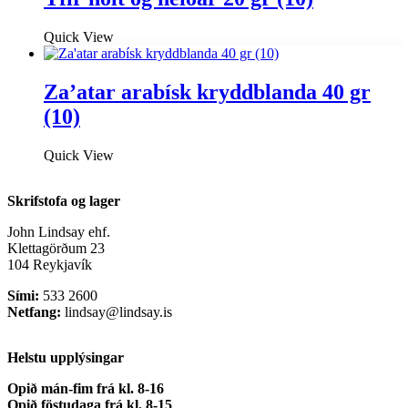
Quick View
Za’atar arabísk kryddblanda 40 gr
(10)
Quick View
Skrifstofa og lager
John Lindsay ehf.
Klettagörðum 23
104 Reykjavík
Sími:
533 2600
Netfang:
lindsay@lindsay.is
Helstu upplýsingar
Opið mán-fim frá kl. 8-16
Opið föstudaga frá kl. 8-15