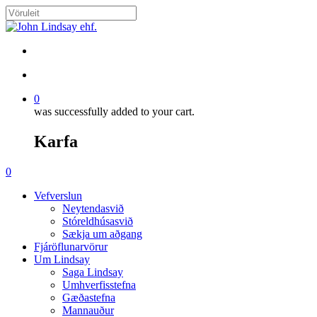
Skip
to
Close
main
Search
content
search
account
0
was successfully added to your cart.
Karfa
Menu
search
account
0
Menu
Vefverslun
Neytendasvið
Stóreldhúsasvið
Sækja um aðgang
Fjáröflunarvörur
Um Lindsay
Saga Lindsay
Umhverfisstefna
Gæðastefna
Mannauður