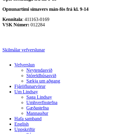
Opnunartími símavers
mán-fös frá kl. 9-14
Kennitala
: 411163-0169
VSK Númer:
012284
Skilmálar vefverslunar
Close
Vefverslun
Menu
Neytendasvið
Stóreldhúsasvið
Sækja um aðgang
Fjáröflunarvörur
Um Lindsay
Saga Lindsay
Umhverfisstefna
Gæðastefna
Mannauður
Hafa samband
English
Uppskriftir