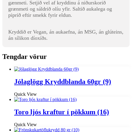
gænmeti. Setjið vel af kryddinu á niðurskorið
grænmeti og sáldrið olíu yfir. Saltið aukalega og
piprið eftir smekk fyrir eldun.
Kryddið er Vegan, án aukaefna, án MSG, án glúteins,
án sílikon díoxíðs.
Tengdar vörur
Jólaglögg Kryddblanda 60gr (9)
Quick View
Toro ljós kraftur í pökkum (16)
Quick View