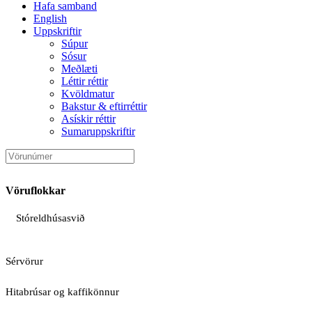
Hafa samband
English
Uppskriftir
Súpur
Sósur
Meðlæti
Léttir réttir
Kvöldmatur
Bakstur & eftirréttir
Asískir réttir
Sumaruppskriftir
Vöruflokkar
Stóreldhúsasvið
Sérvörur
Hitabrúsar og kaffikönnur