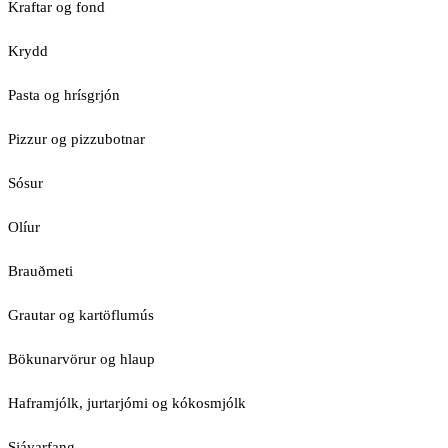
Kraftar og fond
Krydd
Pasta og hrísgrjón
Pizzur og pizzubotnar
Sósur
Olíur
Brauðmeti
Grautar og kartöflumús
Bökunarvörur og hlaup
Haframjólk, jurtarjómi og kókosmjólk
Sjávarfang