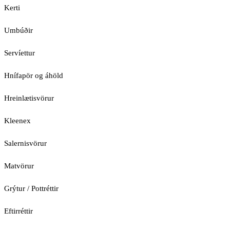
Kerti
Umbúðir
Servíettur
Hnífapör og áhöld
Hreinlætisvörur
Kleenex
Salernisvörur
Matvörur
Grýtur / Pottréttir
Eftirréttir