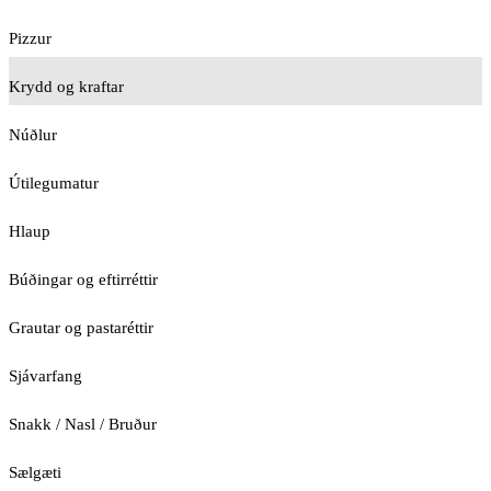
Pizzur
Krydd og kraftar
Núðlur
Útilegumatur
Hlaup
Búðingar og eftirréttir
Grautar og pastaréttir
Sjávarfang
Snakk / Nasl / Bruður
Sælgæti