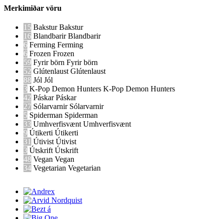
Merkimiðar vöru
15
Bakstur
Bakstur
16
Blandbarir
Blandbarir
6
Ferming
Ferming
6
Frozen
Frozen
59
Fyrir börn
Fyrir börn
52
Glútenlaust
Glútenlaust
88
Jól
Jól
3
K-Pop Demon Hunters
K-Pop Demon Hunters
42
Páskar
Páskar
27
Sólarvarnir
Sólarvarnir
5
Spiderman
Spiderman
33
Umhverfisvænt
Umhverfisvænt
9
Útikerti
Útikerti
31
Útivist
Útivist
3
Útskrift
Útskrift
48
Vegan
Vegan
34
Vegetarian
Vegetarian