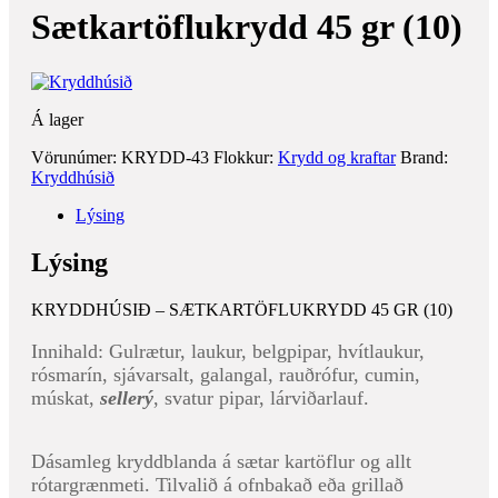
Sætkartöflukrydd 45 gr (10)
Á lager
Vörunúmer:
KRYDD-43
Flokkur:
Krydd og kraftar
Brand:
Kryddhúsið
Lýsing
Lýsing
KRYDDHÚSIÐ – SÆTKARTÖFLUKRYDD 45 GR (10)
Innihald: Gulrætur, laukur, belgpipar, hvítlaukur,
rósmarín, sjávarsalt, galangal, rauðrófur, cumin,
múskat,
sellerý
, svatur pipar, lárviðarlauf.
Dásamleg kryddblanda á sætar kartöflur og allt
rótargrænmeti. Tilvalið á ofnbakað eða grillað