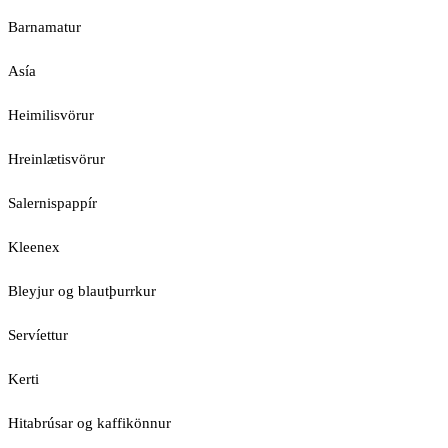
Barnamatur
Asía
Heimilisvörur
Hreinlætisvörur
Salernispappír
Kleenex
Bleyjur og blautþurrkur
Servíettur
Kerti
Hitabrúsar og kaffikönnur