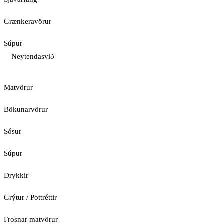
Grænkeravörur
Súpur
Neytendasvið
Matvörur
Bökunarvörur
Sósur
Súpur
Drykkir
Grýtur / Pottréttir
Frosnar matvörur