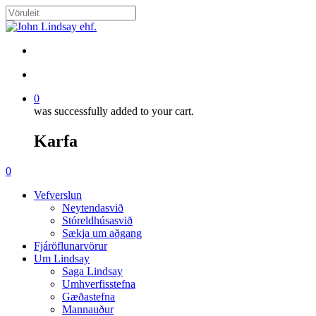
Skip
to
Close
main
Search
content
search
account
0
was successfully added to your cart.
Karfa
Menu
search
account
0
Menu
Vefverslun
Neytendasvið
Stóreldhúsasvið
Sækja um aðgang
Fjáröflunarvörur
Um Lindsay
Saga Lindsay
Umhverfisstefna
Gæðastefna
Mannauður