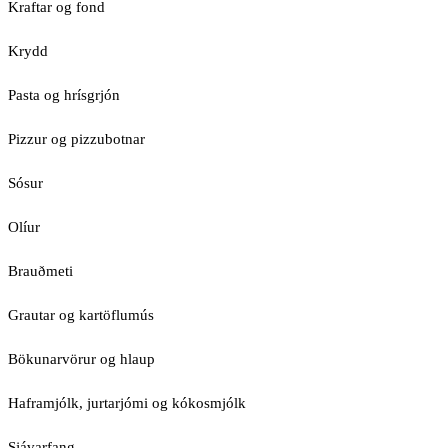
Kraftar og fond
Krydd
Pasta og hrísgrjón
Pizzur og pizzubotnar
Sósur
Olíur
Brauðmeti
Grautar og kartöflumús
Bökunarvörur og hlaup
Haframjólk, jurtarjómi og kókosmjólk
Sjávarfang