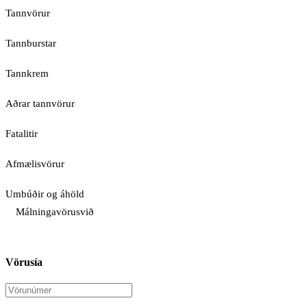
Tannvörur
Tannburstar
Tannkrem
Aðrar tannvörur
Fatalitir
Afmælisvörur
Umbúðir og áhöld
Málningavörusvið
Vörusía