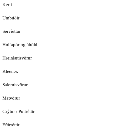
Kerti
Umbúðir
Servíettur
Hnífapör og áhöld
Hreinlætisvörur
Kleenex
Salernisvörur
Matvörur
Grýtur / Pottréttir
Eftirréttir