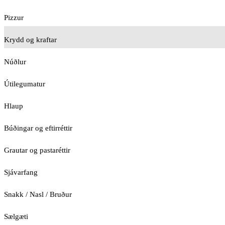
Pizzur
Krydd og kraftar
Núðlur
Útilegumatur
Hlaup
Búðingar og eftirréttir
Grautar og pastaréttir
Sjávarfang
Snakk / Nasl / Bruður
Sælgæti