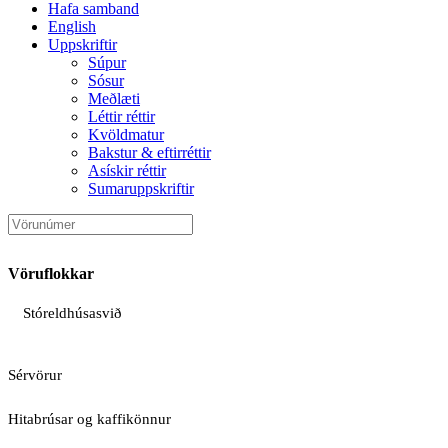
Hafa samband
English
Uppskriftir
Súpur
Sósur
Meðlæti
Léttir réttir
Kvöldmatur
Bakstur & eftirréttir
Asískir réttir
Sumaruppskriftir
Vöruflokkar
Stóreldhúsasvið
Sérvörur
Hitabrúsar og kaffikönnur