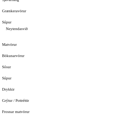
Grænkeravörur
Súpur
Neytendasvið
Matvörur
Bökunarvörur
Sósur
Súpur
Drykkir
Grýtur / Pottréttir
Frosnar matvörur