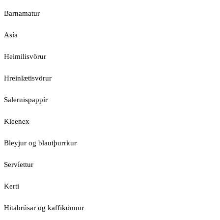
Barnamatur
Asía
Heimilisvörur
Hreinlætisvörur
Salernispappír
Kleenex
Bleyjur og blautþurrkur
Servíettur
Kerti
Hitabrúsar og kaffikönnur