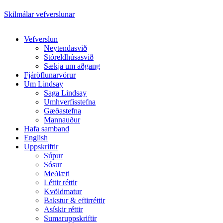
Skilmálar vefverslunar
Close
Vefverslun
Menu
Neytendasvið
Stóreldhúsasvið
Sækja um aðgang
Fjáröflunarvörur
Um Lindsay
Saga Lindsay
Umhverfisstefna
Gæðastefna
Mannauður
Hafa samband
English
Uppskriftir
Súpur
Sósur
Meðlæti
Léttir réttir
Kvöldmatur
Bakstur & eftirréttir
Asískir réttir
Sumaruppskriftir