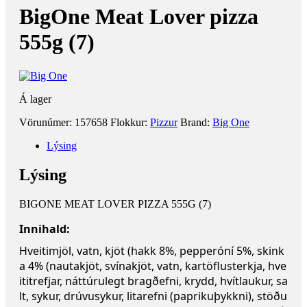
BigOne Meat Lover pizza
555g (7)
Á lager
Vörunúmer:
157658
Flokkur:
Pizzur
Brand:
Big One
Lýsing
Lýsing
BIGONE MEAT LOVER PIZZA 555G (7)
Innihald:
Hveitimjöl, vatn, kjöt (hakk 8%, pepperóní 5%, skink
a 4% (nautakjöt, svínakjöt, vatn, kartöflusterkja, hve
ititrefjar, náttúrulegt bragðefni, krydd, hvítlaukur, sa
lt, sykur, drúvusykur, litarefni (paprikuþykkni), stöðu