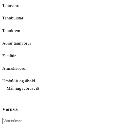
Tannvörur
Tannburstar
Tannkrem
Aðrar tannvörur
Fatalitir
Afmælisvörur
Umbúðir og áhöld
Málningavörusvið
Vörusía