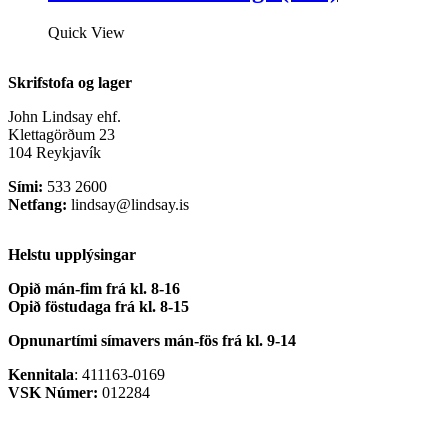
Quick View
Skrifstofa og lager
John Lindsay ehf.
Klettagörðum 23
104 Reykjavík
Sími:
533 2600
Netfang:
lindsay@lindsay.is
Helstu upplýsingar
Opið mán-fim frá kl. 8-16
Opið föstudaga frá kl. 8-15
Opnunartími símavers
mán-fös frá kl. 9-14
Kennitala
: 411163-0169
VSK Númer:
012284