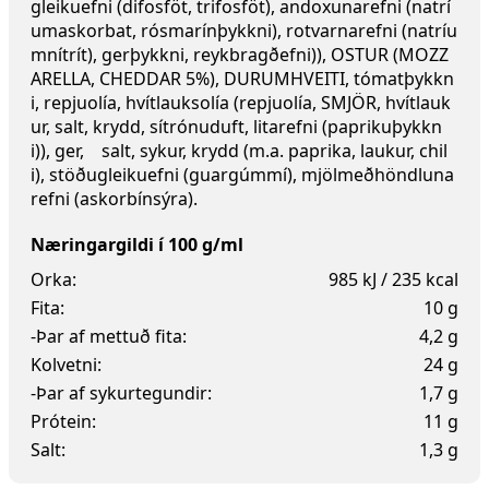
gleikuefni (difosföt, trifosföt), andoxunarefni (natrí
umaskorbat, rósmarínþykkni), rotvarnarefni (natríu
mnítrít), gerþykkni, reykbragðefni)), OSTUR (MOZZ
ARELLA, CHEDDAR 5%), DURUMHVEITI, tómatþykkn
i, repjuolía, hvítlauksolía (repjuolía, SMJÖR, hvítlauk
ur, salt, krydd, sítrónuduft, litarefni (paprikuþykkn
i)), ger, salt, sykur, krydd (m.a. paprika, laukur, chil
i), stöðugleikuefni (guargúmmí), mjölmeðhöndluna
r­efni (askorbínsýra).
Næringargildi í 100 g/ml
Orka:
985 kJ / 235 kcal
Fita:
10 g
-Þar af mettuð fita:
4,2 g
Kolvetni:
24 g
-Þar af sykurtegundir:
1,7 g
Prótein:
11 g
Salt:
1,3 g