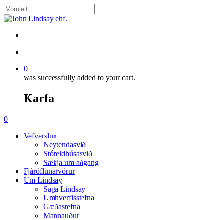
Skip
to
Close
main
Search
content
search
account
0
was successfully added to your cart.
Karfa
Menu
search
account
0
Menu
Vefverslun
Neytendasvið
Stóreldhúsasvið
Sækja um aðgang
Fjáröflunarvörur
Um Lindsay
Saga Lindsay
Umhverfisstefna
Gæðastefna
Mannauður