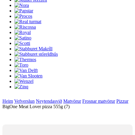
Heim
Vefverslun
Neytendasvið
Matvörur
Frosnar matvörur
Pizzur
BigOne Meat Lover pizza 555g (7)