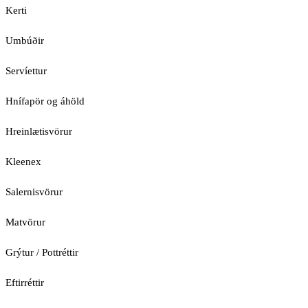
Kerti
Umbúðir
Servíettur
Hnífapör og áhöld
Hreinlætisvörur
Kleenex
Salernisvörur
Matvörur
Grýtur / Pottréttir
Eftirréttir