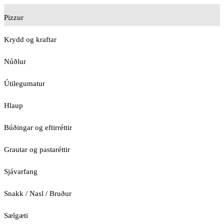
Pizzur
Krydd og kraftar
Núðlur
Útilegumatur
Hlaup
Búðingar og eftirréttir
Grautar og pastaréttir
Sjávarfang
Snakk / Nasl / Bruður
Sælgæti