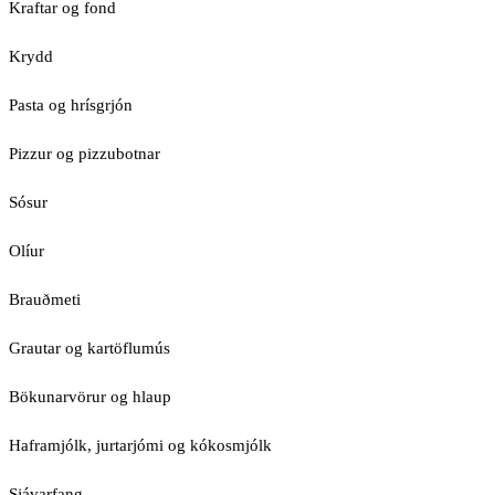
Kraftar og fond
Krydd
Pasta og hrísgrjón
Pizzur og pizzubotnar
Sósur
Olíur
Brauðmeti
Grautar og kartöflumús
Bökunarvörur og hlaup
Haframjólk, jurtarjómi og kókosmjólk
Sjávarfang