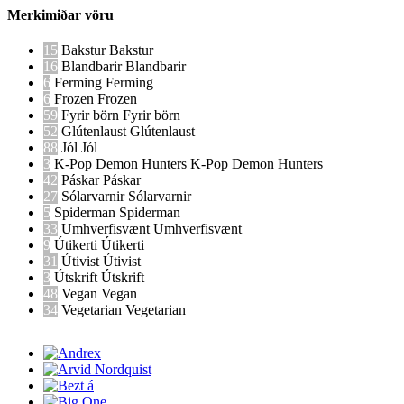
Merkimiðar vöru
15
Bakstur
Bakstur
16
Blandbarir
Blandbarir
6
Ferming
Ferming
6
Frozen
Frozen
59
Fyrir börn
Fyrir börn
52
Glútenlaust
Glútenlaust
88
Jól
Jól
3
K-Pop Demon Hunters
K-Pop Demon Hunters
42
Páskar
Páskar
27
Sólarvarnir
Sólarvarnir
5
Spiderman
Spiderman
33
Umhverfisvænt
Umhverfisvænt
9
Útikerti
Útikerti
31
Útivist
Útivist
3
Útskrift
Útskrift
48
Vegan
Vegan
34
Vegetarian
Vegetarian