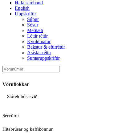
Hafa samband
English
Uppskriftir
Súpur
Sósur
Meðlæti
Léttir réttir
Kvöldmatur
Bakstur & eftirréttir
Asískir réttir
Sumaruppskriftir
Vöruflokkar
Stóreldhúsasvið
Sérvörur
Hitabrúsar og kaffikönnur