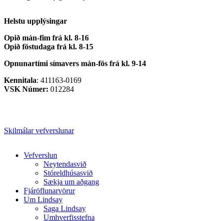
Helstu upplýsingar
Opið mán-fim frá kl. 8-16
Opið föstudaga frá kl. 8-15
Opnunartími símavers
mán-fös frá kl. 9-14
Kennitala
: 411163-0169
VSK Númer:
012284
Skilmálar vefverslunar
Close
Vefverslun
Menu
Neytendasvið
Stóreldhúsasvið
Sækja um aðgang
Fjáröflunarvörur
Um Lindsay
Saga Lindsay
Umhverfisstefna