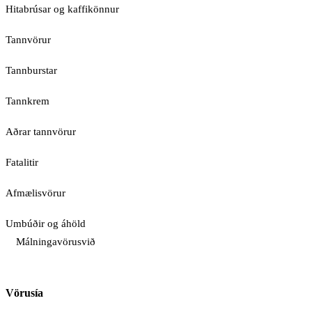
Hitabrúsar og kaffikönnur
Tannvörur
Tannburstar
Tannkrem
Aðrar tannvörur
Fatalitir
Afmælisvörur
Umbúðir og áhöld
Málningavörusvið
Vörusía