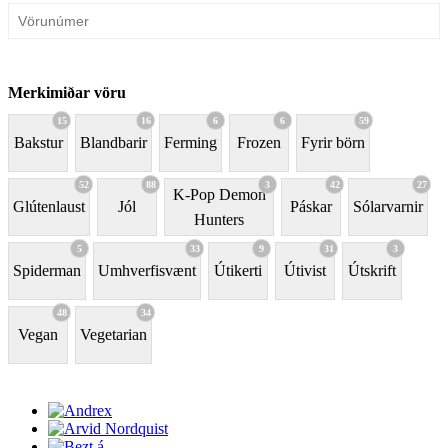
Merkimiðar vöru
15
16
6
6
59
Bakstur
Blandbarir
Ferming
Frozen
Fyrir börn
52
88
3
42
27
K-Pop Demon
Glútenlaust
Jól
Páskar
Sólarvarnir
Hunters
5
33
9
31
3
Spiderman
Umhverfisvænt
Útikerti
Útivist
Útskrift
48
34
Vegan
Vegetarian