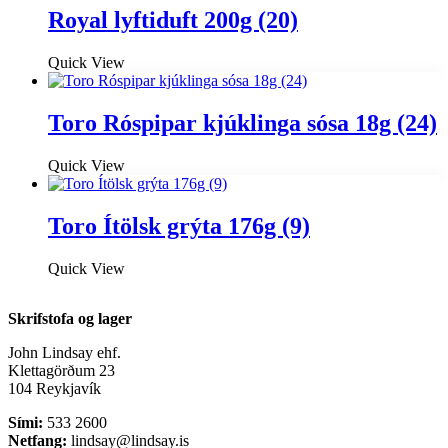
Royal lyftiduft 200g (20)
Quick View
Toro Róspipar kjúklinga sósa 18g (24)
Quick View
Toro Ítölsk grýta 176g (9)
Quick View
Skrifstofa og lager
John Lindsay ehf.
Klettagörðum 23
104 Reykjavík
Sími:
533 2600
Netfang:
lindsay@lindsay.is