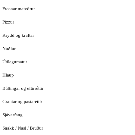
Frosnar matvörur
Pizzur
Krydd og kraftar
Núðlur
Útilegumatur
Hlaup
Búðingar og eftirréttir
Grautar og pastaréttir
Sjávarfang
Snakk / Nasl / Bruður