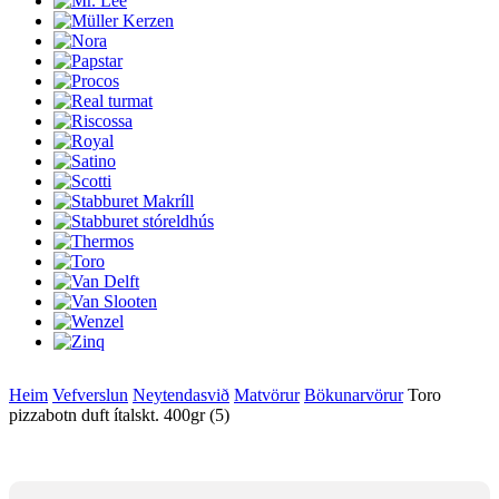
Heim
Vefverslun
Neytendasvið
Matvörur
Bökunarvörur
Toro
pizzabotn duft ítalskt. 400gr (5)