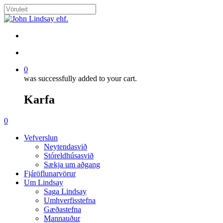
Skip
to
Close
main
Search
content
search
account
0
was successfully added to your cart.
Karfa
Menu
search
account
0
Menu
Vefverslun
Neytendasvið
Stóreldhúsasvið
Sækja um aðgang
Fjáröflunarvörur
Um Lindsay
Saga Lindsay
Umhverfisstefna
Gæðastefna
Mannauður