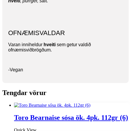
hveiti
, þurrger, salt.
OFNÆMISVALDAR
Varan inniheldur
hveiti
sem getur valdið
ofnæmisviðbrögðum.
-Vegan
Tengdar vörur
Toro Bearnaise sósa ök. 4pk. 112gr (6)
Quick View