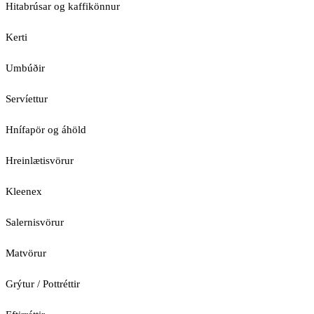
Hitabrúsar og kaffikönnur
Kerti
Umbúðir
Servíettur
Hnífapör og áhöld
Hreinlætisvörur
Kleenex
Salernisvörur
Matvörur
Grýtur / Pottréttir