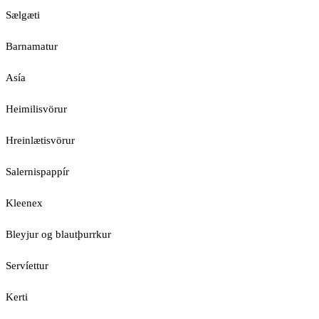
Sælgæti
Barnamatur
Asía
Heimilisvörur
Hreinlætisvörur
Salernispappír
Kleenex
Bleyjur og blautþurrkur
Servíettur
Kerti