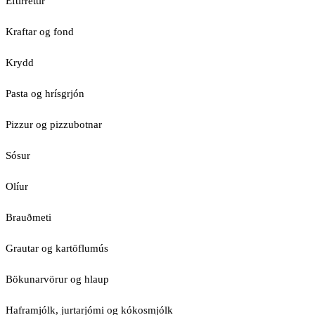
Eftirréttir
Kraftar og fond
Krydd
Pasta og hrísgrjón
Pizzur og pizzubotnar
Sósur
Olíur
Brauðmeti
Grautar og kartöflumús
Bökunarvörur og hlaup
Haframjólk, jurtarjómi og kókosmjólk