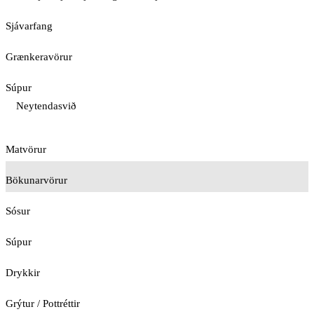
Sjávarfang
Grænkeravörur
Súpur
Neytendasvið
Matvörur
Bökunarvörur
Sósur
Súpur
Drykkir
Grýtur / Pottréttir