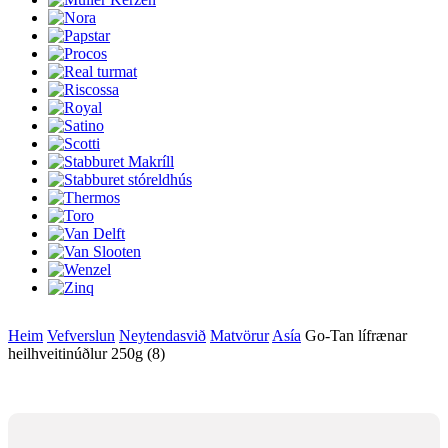
Heim
Vefverslun
Neytendasvið
Matvörur
Asía
Go-Tan lífrænar
heilhveitinúðlur 250g (8)