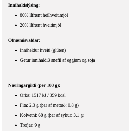
Innihaldslýsing:
80% lífrænt heilhveitimjöl
20% lífrænt hveitimjöl​
Ofnæmisvaldar:
Inniheldur hveiti (glúten)
Getur innihaldið snefil af eggjum og soja
Næringargildi (per 100 g):
Orka: 1517 kJ / 359 kcal
Fita: 2,3 g (þar af mettuð: 0,8 g)
Kolvetni: 68 g (þar af sykur: 3,1 g)
Trefjar: 9 g