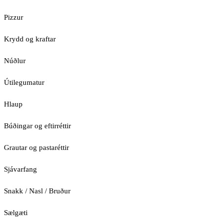
Pizzur
Krydd og kraftar
Núðlur
Útilegumatur
Hlaup
Búðingar og eftirréttir
Grautar og pastaréttir
Sjávarfang
Snakk / Nasl / Bruður
Sælgæti