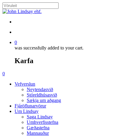
Skip
to
Close
main
Search
content
search
account
0
was successfully added to your cart.
Karfa
Menu
search
account
0
Menu
Vefverslun
Neytendasvið
Stóreldhúsasvið
Sækja um aðgang
Fjáröflunarvörur
Um Lindsay
Saga Lindsay
Umhverfisstefna
Gæðastefna
Mannauður