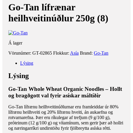
Go-Tan lífrænar
heilhveitinúðlur 250g (8)
Á lager
Vörunúmer:
GT-02865
Flokkur:
Asía
Brand:
Go-Tan
Lýsing
Lýsing
Go-Tan Whole Wheat Organic Noodles – Hollt
og bragðgott val fyrir asískar máltíðir
Go-Tan lífrænu heilhveitinúðlurnar eru framleiddar úr 80%
lífrænu heilhveiti og 20% lífrænu hveiti, án aukaefna og
rotvarnarefna. Þær eru ríkulegar af trefjum (9 g/100 g),
próteinum (12 g/100 g) og vítamínum, sem gerir þær að hollri
og næringarríkri undirstöðu fyrir fjölbreytta asíska rétti.