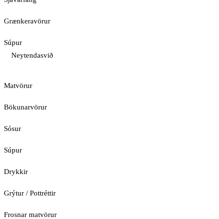
Grænkeravörur
Súpur
Neytendasvið
Matvörur
Bökunarvörur
Sósur
Súpur
Drykkir
Grýtur / Pottréttir
Frosnar matvörur