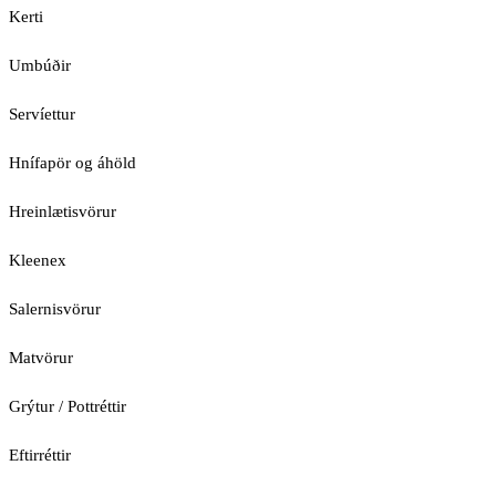
Kerti
Umbúðir
Servíettur
Hnífapör og áhöld
Hreinlætisvörur
Kleenex
Salernisvörur
Matvörur
Grýtur / Pottréttir
Eftirréttir