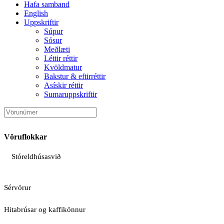
Hafa samband
English
Uppskriftir
Súpur
Sósur
Meðlæti
Léttir réttir
Kvöldmatur
Bakstur & eftirréttir
Asískir réttir
Sumaruppskriftir
Vöruflokkar
Stóreldhúsasvið
Sérvörur
Hitabrúsar og kaffikönnur