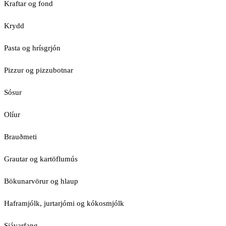
Kraftar og fond
Krydd
Pasta og hrísgrjón
Pizzur og pizzubotnar
Sósur
Olíur
Brauðmeti
Grautar og kartöflumús
Bökunarvörur og hlaup
Haframjólk, jurtarjómi og kókosmjólk
Sjávarfang