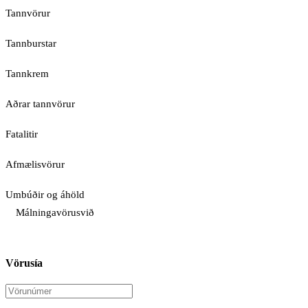
Tannvörur
Tannburstar
Tannkrem
Aðrar tannvörur
Fatalitir
Afmælisvörur
Umbúðir og áhöld
Málningavörusvið
Vörusía