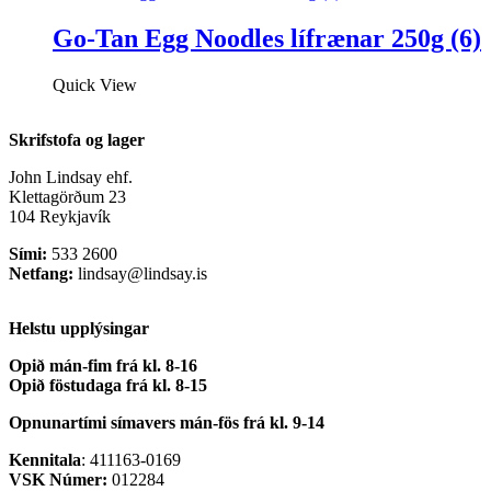
Go-Tan Egg Noodles lífrænar 250g (6)
Quick View
Skrifstofa og lager
John Lindsay ehf.
Klettagörðum 23
104 Reykjavík
Sími:
533 2600
Netfang:
lindsay@lindsay.is
Helstu upplýsingar
Opið mán-fim frá kl. 8-16
Opið föstudaga frá kl. 8-15
Opnunartími símavers
mán-fös frá kl. 9-14
Kennitala
: 411163-0169
VSK Númer:
012284