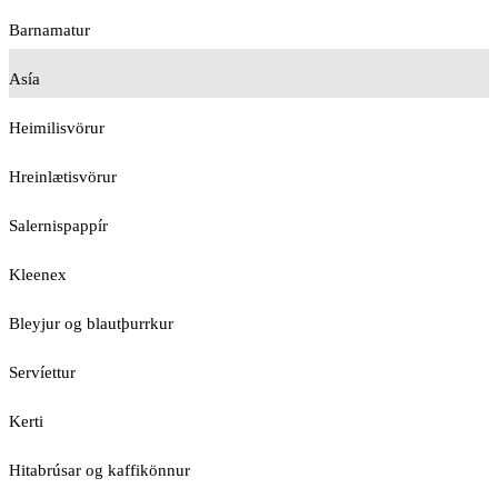
Barnamatur
Asía
Heimilisvörur
Hreinlætisvörur
Salernispappír
Kleenex
Bleyjur og blautþurrkur
Servíettur
Kerti
Hitabrúsar og kaffikönnur