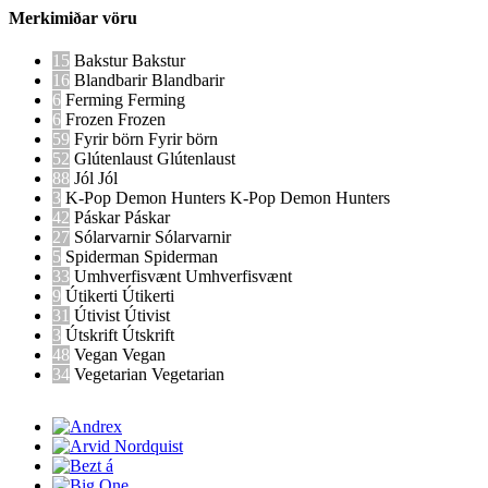
Merkimiðar vöru
15
Bakstur
Bakstur
16
Blandbarir
Blandbarir
6
Ferming
Ferming
6
Frozen
Frozen
59
Fyrir börn
Fyrir börn
52
Glútenlaust
Glútenlaust
88
Jól
Jól
3
K-Pop Demon Hunters
K-Pop Demon Hunters
42
Páskar
Páskar
27
Sólarvarnir
Sólarvarnir
5
Spiderman
Spiderman
33
Umhverfisvænt
Umhverfisvænt
9
Útikerti
Útikerti
31
Útivist
Útivist
3
Útskrift
Útskrift
48
Vegan
Vegan
34
Vegetarian
Vegetarian