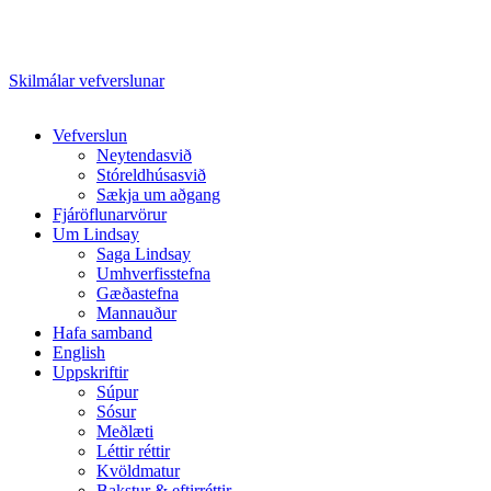
Skilmálar vefverslunar
Close
Vefverslun
Menu
Neytendasvið
Stóreldhúsasvið
Sækja um aðgang
Fjáröflunarvörur
Um Lindsay
Saga Lindsay
Umhverfisstefna
Gæðastefna
Mannauður
Hafa samband
English
Uppskriftir
Súpur
Sósur
Meðlæti
Léttir réttir
Kvöldmatur
Bakstur & eftirréttir