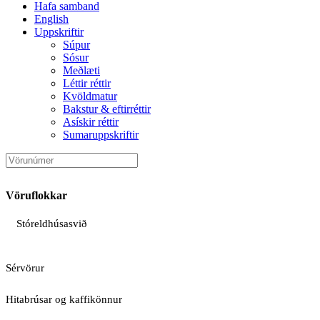
Hafa samband
English
Uppskriftir
Súpur
Sósur
Meðlæti
Léttir réttir
Kvöldmatur
Bakstur & eftirréttir
Asískir réttir
Sumaruppskriftir
Vöruflokkar
Stóreldhúsasvið
Sérvörur
Hitabrúsar og kaffikönnur