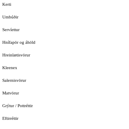
Kerti
Umbúðir
Servíettur
Hnífapör og áhöld
Hreinlætisvörur
Kleenex
Salernisvörur
Matvörur
Grýtur / Pottréttir
Eftirréttir