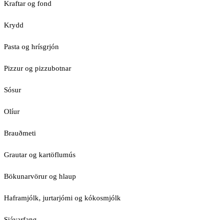
Kraftar og fond
Krydd
Pasta og hrísgrjón
Pizzur og pizzubotnar
Sósur
Olíur
Brauðmeti
Grautar og kartöflumús
Bökunarvörur og hlaup
Haframjólk, jurtarjómi og kókosmjólk
Sjávarfang