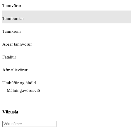
Tannvörur
Tannburstar
Tannkrem
Aðrar tannvörur
Fatalitir
Afmælisvörur
Umbúðir og áhöld
Málningavörusvið
Vörusía