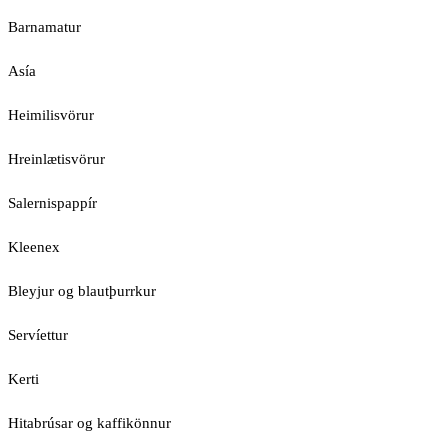
Barnamatur
Asía
Heimilisvörur
Hreinlætisvörur
Salernispappír
Kleenex
Bleyjur og blautþurrkur
Servíettur
Kerti
Hitabrúsar og kaffikönnur