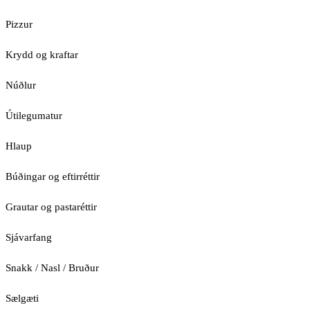
Pizzur
Krydd og kraftar
Núðlur
Útilegumatur
Hlaup
Búðingar og eftirréttir
Grautar og pastaréttir
Sjávarfang
Snakk / Nasl / Bruður
Sælgæti