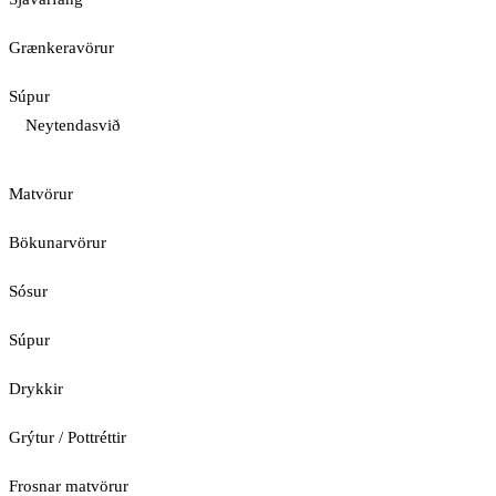
Grænkeravörur
Súpur
Neytendasvið
Matvörur
Bökunarvörur
Sósur
Súpur
Drykkir
Grýtur / Pottréttir
Frosnar matvörur