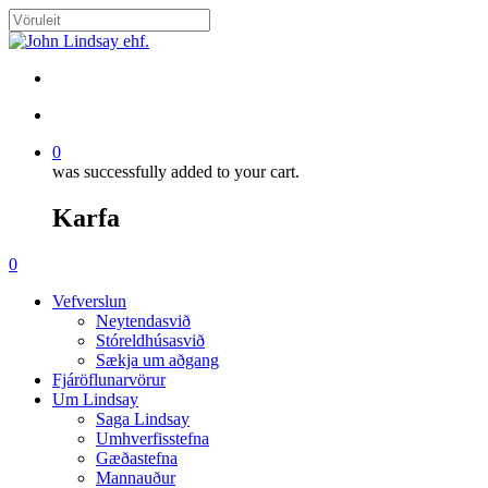
Skip
to
Close
main
Search
content
search
account
0
was successfully added to your cart.
Karfa
Menu
search
account
0
Menu
Vefverslun
Neytendasvið
Stóreldhúsasvið
Sækja um aðgang
Fjáröflunarvörur
Um Lindsay
Saga Lindsay
Umhverfisstefna
Gæðastefna
Mannauður