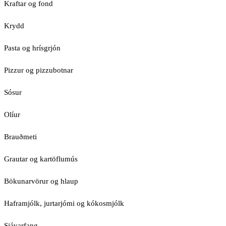
Kraftar og fond
Krydd
Pasta og hrísgrjón
Pizzur og pizzubotnar
Sósur
Olíur
Brauðmeti
Grautar og kartöflumús
Bökunarvörur og hlaup
Haframjólk, jurtarjómi og kókosmjólk
Sjávarfang