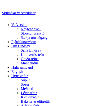
Skilmálar vefverslunar
Close
Vefverslun
Menu
Neytendasvið
Stóreldhúsasvið
Sækja um aðgang
Fjáröflunarvörur
Um Lindsay
Saga Lindsay
Umhverfisstefna
Gæðastefna
Mannauður
Hafa samband
English
Uppskriftir
Súpur
Sósur
Meðlæti
Léttir réttir
Kvöldmatur
Bakstur & eftirréttir
Asískir réttir