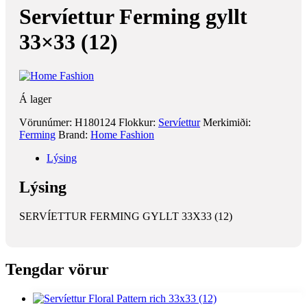
Servíettur Ferming gyllt
33×33 (12)
Á lager
Vörunúmer:
H180124
Flokkur:
Servíettur
Merkimiði:
Ferming
Brand:
Home Fashion
Lýsing
Lýsing
SERVÍETTUR FERMING GYLLT 33X33 (12)
Tengdar vörur