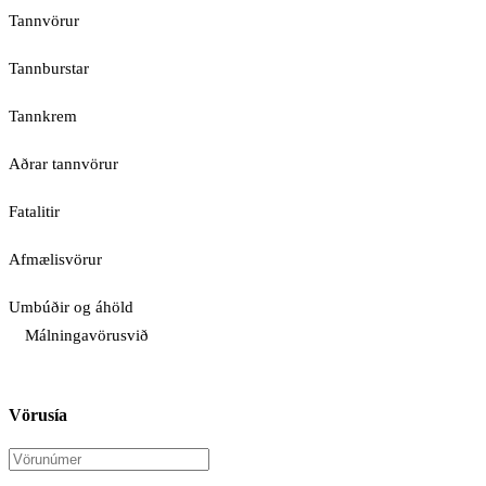
Tannvörur
Tannburstar
Tannkrem
Aðrar tannvörur
Fatalitir
Afmælisvörur
Umbúðir og áhöld
Málningavörusvið
Vörusía