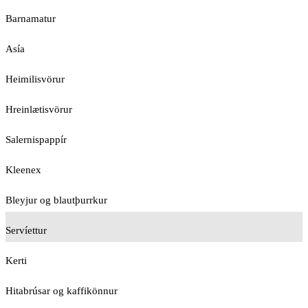
Barnamatur
Asía
Heimilisvörur
Hreinlætisvörur
Salernispappír
Kleenex
Bleyjur og blautþurrkur
Servíettur
Kerti
Hitabrúsar og kaffikönnur