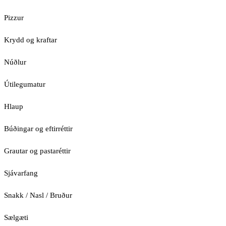
Pizzur
Krydd og kraftar
Núðlur
Útilegumatur
Hlaup
Búðingar og eftirréttir
Grautar og pastaréttir
Sjávarfang
Snakk / Nasl / Bruður
Sælgæti