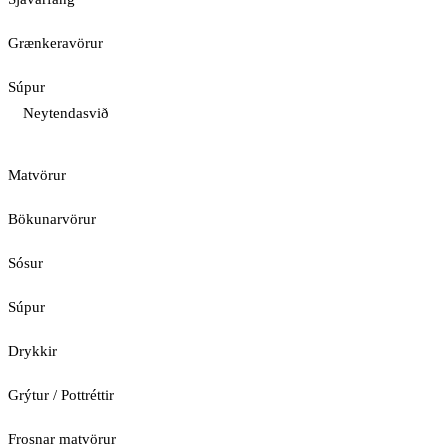
Grænkeravörur
Súpur
Neytendasvið
Matvörur
Bökunarvörur
Sósur
Súpur
Drykkir
Grýtur / Pottréttir
Frosnar matvörur