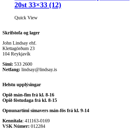
20st 33×33 (12)
Quick View
Skrifstofa og lager
John Lindsay ehf.
Klettagörðum 23
104 Reykjavík
Sími:
533 2600
Netfang:
lindsay@lindsay.is
Helstu upplýsingar
Opið mán-fim frá kl. 8-16
Opið föstudaga frá kl. 8-15
Opnunartími símavers
mán-fös frá kl. 9-14
Kennitala
: 411163-0169
VSK Númer:
012284