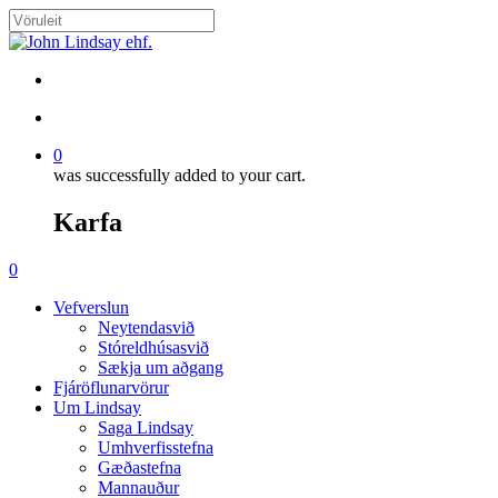
Skip
to
Close
main
Search
content
search
account
0
was successfully added to your cart.
Karfa
Menu
search
account
0
Menu
Vefverslun
Neytendasvið
Stóreldhúsasvið
Sækja um aðgang
Fjáröflunarvörur
Um Lindsay
Saga Lindsay
Umhverfisstefna
Gæðastefna
Mannauður