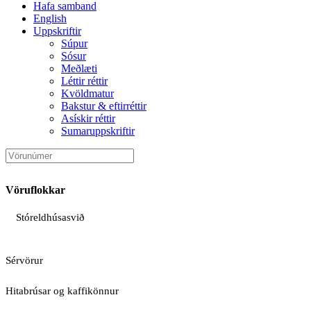
Hafa samband
English
Uppskriftir
Súpur
Sósur
Meðlæti
Léttir réttir
Kvöldmatur
Bakstur & eftirréttir
Asískir réttir
Sumaruppskriftir
Vöruflokkar
Stóreldhúsasvið
Sérvörur
Hitabrúsar og kaffikönnur