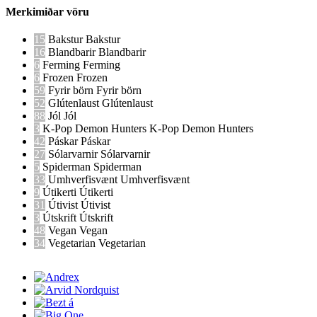
Merkimiðar vöru
15
Bakstur
Bakstur
16
Blandbarir
Blandbarir
6
Ferming
Ferming
6
Frozen
Frozen
59
Fyrir börn
Fyrir börn
52
Glútenlaust
Glútenlaust
88
Jól
Jól
3
K-Pop Demon Hunters
K-Pop Demon Hunters
42
Páskar
Páskar
27
Sólarvarnir
Sólarvarnir
5
Spiderman
Spiderman
33
Umhverfisvænt
Umhverfisvænt
9
Útikerti
Útikerti
31
Útivist
Útivist
3
Útskrift
Útskrift
48
Vegan
Vegan
34
Vegetarian
Vegetarian