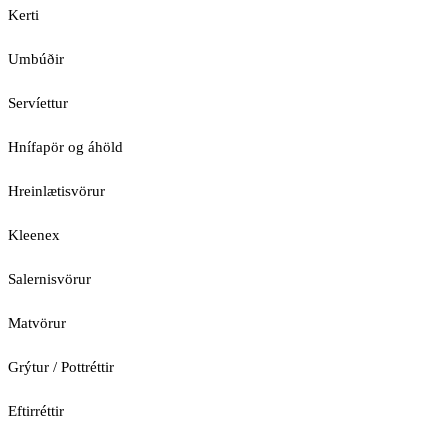
Kerti
Umbúðir
Servíettur
Hnífapör og áhöld
Hreinlætisvörur
Kleenex
Salernisvörur
Matvörur
Grýtur / Pottréttir
Eftirréttir