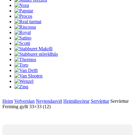
Heim
Vefverslun
Neytendasvið
Heimilisvörur
Servíettur
Servíettur
Ferming gyllt 33×33 (12)