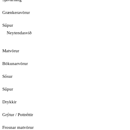
Grænkeravörur
Súpur
Neytendasvið
Matvörur
Bökunarvörur
Sósur
Súpur
Drykkir
Grýtur / Pottréttir
Frosnar matvörur