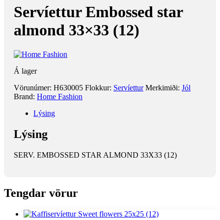
Servíettur Embossed star
almond 33×33 (12)
Á lager
Vörunúmer:
H630005
Flokkur:
Servíettur
Merkimiði:
Jól
Brand:
Home Fashion
Lýsing
Lýsing
SERV. EMBOSSED STAR ALMOND 33X33 (12)
Tengdar vörur