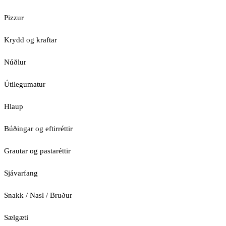
Pizzur
Krydd og kraftar
Núðlur
Útilegumatur
Hlaup
Búðingar og eftirréttir
Grautar og pastaréttir
Sjávarfang
Snakk / Nasl / Bruður
Sælgæti