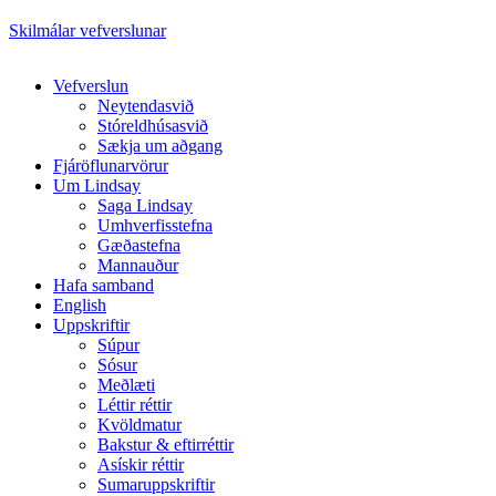
Skilmálar vefverslunar
Close
Vefverslun
Menu
Neytendasvið
Stóreldhúsasvið
Sækja um aðgang
Fjáröflunarvörur
Um Lindsay
Saga Lindsay
Umhverfisstefna
Gæðastefna
Mannauður
Hafa samband
English
Uppskriftir
Súpur
Sósur
Meðlæti
Léttir réttir
Kvöldmatur
Bakstur & eftirréttir
Asískir réttir
Sumaruppskriftir