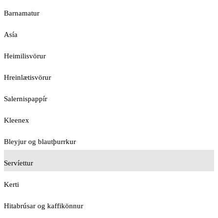
Barnamatur
Asía
Heimilisvörur
Hreinlætisvörur
Salernispappír
Kleenex
Bleyjur og blautþurrkur
Servíettur
Kerti
Hitabrúsar og kaffikönnur