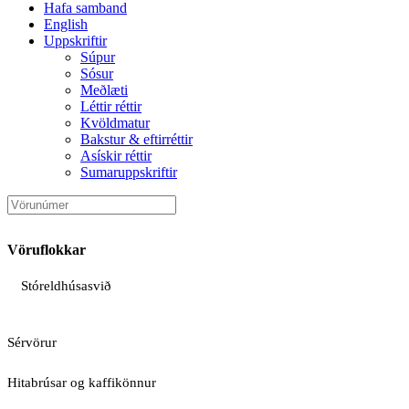
Hafa samband
English
Uppskriftir
Súpur
Sósur
Meðlæti
Léttir réttir
Kvöldmatur
Bakstur & eftirréttir
Asískir réttir
Sumaruppskriftir
Vöruflokkar
Stóreldhúsasvið
Sérvörur
Hitabrúsar og kaffikönnur