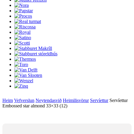
Heim
Vefverslun
Neytendasvið
Heimilisvörur
Servíettur
Servíettur
Embossed star almond 33×33 (12)