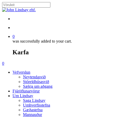
Skip
to
Close
main
Search
content
search
account
0
was successfully added to your cart.
Karfa
Menu
search
account
0
Menu
Vefverslun
Neytendasvið
Stóreldhúsasvið
Sækja um aðgang
Fjáröflunarvörur
Um Lindsay
Saga Lindsay
Umhverfisstefna
Gæðastefna
Mannauður