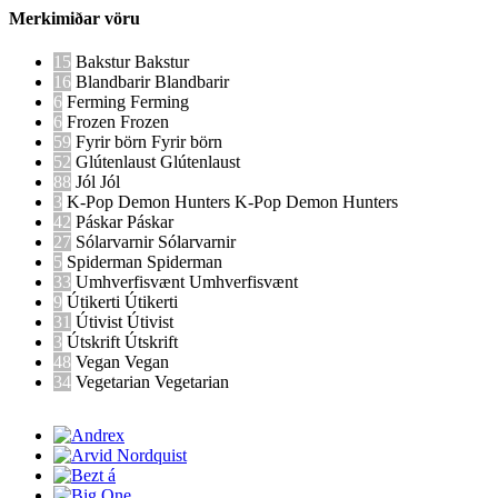
Merkimiðar vöru
15
Bakstur
Bakstur
16
Blandbarir
Blandbarir
6
Ferming
Ferming
6
Frozen
Frozen
59
Fyrir börn
Fyrir börn
52
Glútenlaust
Glútenlaust
88
Jól
Jól
3
K-Pop Demon Hunters
K-Pop Demon Hunters
42
Páskar
Páskar
27
Sólarvarnir
Sólarvarnir
5
Spiderman
Spiderman
33
Umhverfisvænt
Umhverfisvænt
9
Útikerti
Útikerti
31
Útivist
Útivist
3
Útskrift
Útskrift
48
Vegan
Vegan
34
Vegetarian
Vegetarian