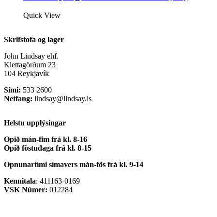
Quick View
Skrifstofa og lager
John Lindsay ehf.
Klettagörðum 23
104 Reykjavík
Sími:
533 2600
Netfang:
lindsay@lindsay.is
Helstu upplýsingar
Opið mán-fim frá kl. 8-16
Opið föstudaga frá kl. 8-15
Opnunartími símavers
mán-fös frá kl. 9-14
Kennitala
: 411163-0169
VSK Númer:
012284