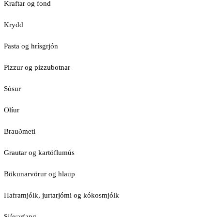
Kraftar og fond
Krydd
Pasta og hrísgrjón
Pizzur og pizzubotnar
Sósur
Olíur
Brauðmeti
Grautar og kartöflumús
Bökunarvörur og hlaup
Haframjólk, jurtarjómi og kókosmjólk
Sjávarfang