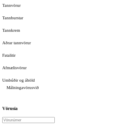
Tannvörur
Tannburstar
Tannkrem
Aðrar tannvörur
Fatalitir
Afmælisvörur
Umbúðir og áhöld
Málningavörusvið
Vörusía