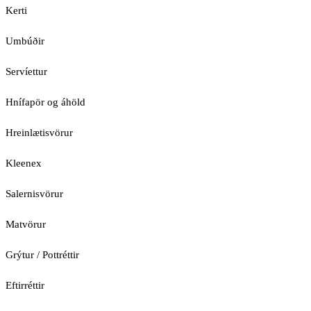
Kerti
Umbúðir
Servíettur
Hnífapör og áhöld
Hreinlætisvörur
Kleenex
Salernisvörur
Matvörur
Grýtur / Pottréttir
Eftirréttir