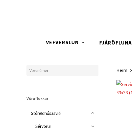
Skip
to
main
content
VEFVERSLUN
FJÁRÖFLUN
Heim
Vöruflokkar
Stóreldhúsasvið
Sérvörur