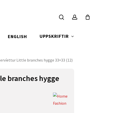
search
account
UPPSKRIFTIR
ENGLISH
Servíettur Little branches hygge 33×33 (12)
ttle branches hygge