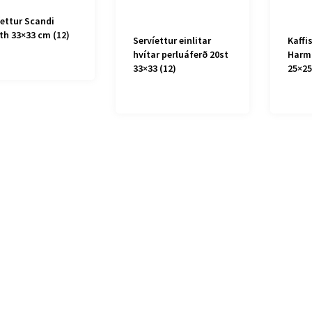
íettur Scandi
th 33×33 cm (12)
Servíettur einlitar
Kaffi
hvítar perluáferð 20st
Harmo
33×33 (12)
25×25