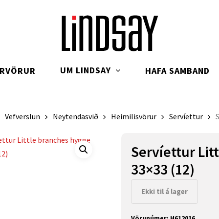
UM LINDSAY
ARVÖRUR
HAFA SAMBAND
Vefverslun
Neytendasvið
Heimilisvörur
Servíettur
Servíettur Li
33×33 (12)
Ekki til á lager
Vörunúmer:
H612016