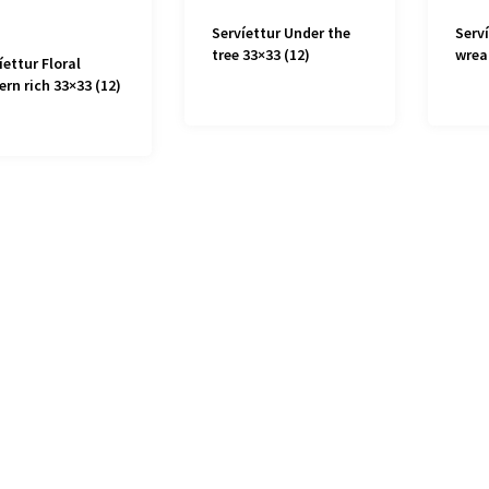
Servíettur Under the
Serv
tree 33×33 (12)
wrea
íettur Floral
ern rich 33×33 (12)