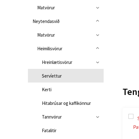
Matvörur
Neytendasvið
Matvörur
Heimilisvörur
Hreinlætisvörur
Servíettur
Ten
Kerti
Hitabrúsar og kaffikönnur
Tannvörur
Fatalitir