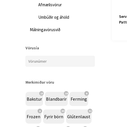
Afmælisvörur
Serv
Umbúðir og áhöld
Patt
Málningavörusvið
Vörusía
Merkimiðar vöru
15
16
6
Bakstur
Blandbarir
Ferming
6
59
52
Frozen
Fyrir börn
Glútenlaust
K-Pop