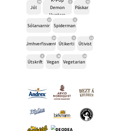
88
3
42
Jól
Demon
Páskar
Hunters
27
5
Sólarvarnir
Spiderman
33
9
31
Umhverfisvænt
Útikerti
Útivist
3
48
34
Útskrift
Vegan
Vegetarian