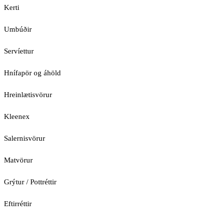
Kerti
Umbúðir
Servíettur
Hnífapör og áhöld
Hreinlætisvörur
Kleenex
Salernisvörur
Matvörur
Grýtur / Pottréttir
Eftirréttir