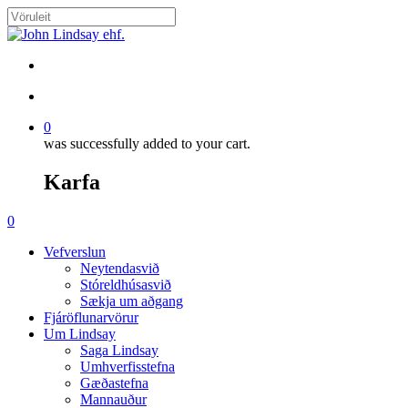
Skip
to
Close
main
Search
content
search
account
0
was successfully added to your cart.
Karfa
Menu
search
account
0
Menu
Vefverslun
Neytendasvið
Stóreldhúsasvið
Sækja um aðgang
Fjáröflunarvörur
Um Lindsay
Saga Lindsay
Umhverfisstefna
Gæðastefna
Mannauður