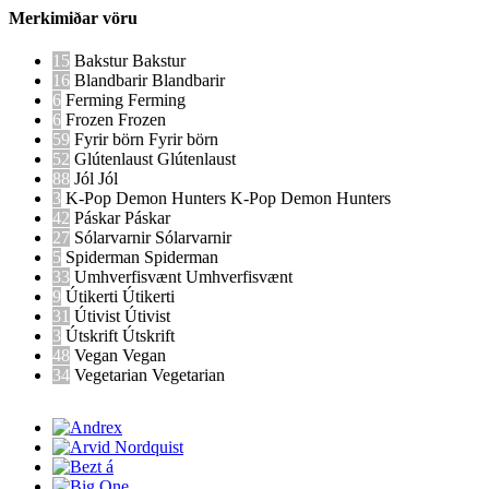
Merkimiðar vöru
15
Bakstur
Bakstur
16
Blandbarir
Blandbarir
6
Ferming
Ferming
6
Frozen
Frozen
59
Fyrir börn
Fyrir börn
52
Glútenlaust
Glútenlaust
88
Jól
Jól
3
K-Pop Demon Hunters
K-Pop Demon Hunters
42
Páskar
Páskar
27
Sólarvarnir
Sólarvarnir
5
Spiderman
Spiderman
33
Umhverfisvænt
Umhverfisvænt
9
Útikerti
Útikerti
31
Útivist
Útivist
3
Útskrift
Útskrift
48
Vegan
Vegan
34
Vegetarian
Vegetarian