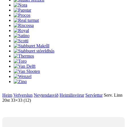
Heim
Vefverslun
Neytendasvið
Heimilisvörur
Servíettur
Serv. Linn
20st 33×33 (12)