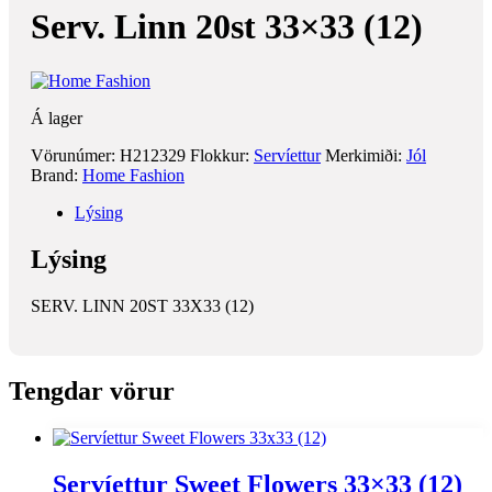
Serv. Linn 20st 33×33 (12)
Á lager
Vörunúmer:
H212329
Flokkur:
Servíettur
Merkimiði:
Jól
Brand:
Home Fashion
Lýsing
Lýsing
SERV. LINN 20ST 33X33 (12)
Tengdar vörur
Servíettur Sweet Flowers 33×33 (12)