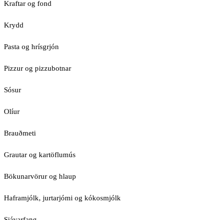
Kraftar og fond
Krydd
Pasta og hrísgrjón
Pizzur og pizzubotnar
Sósur
Olíur
Brauðmeti
Grautar og kartöflumús
Bökunarvörur og hlaup
Haframjólk, jurtarjómi og kókosmjólk
Sjávarfang