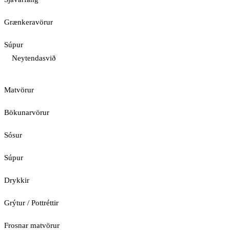
Grænkeravörur
Súpur
Neytendasvið
Matvörur
Bökunarvörur
Sósur
Súpur
Drykkir
Grýtur / Pottréttir
Frosnar matvörur