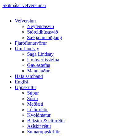
Skilmálar vefverslunar
Close
Vefverslun
Menu
Neytendasvið
Stóreldhúsasvið
Sækja um aðgang
Fjáröflunarvörur
Um Lindsay
Saga Lindsay
Umhverfisstefna
Gæðastefna
Mannauður
Hafa samband
English
Uppskriftir
Súpur
Sósur
Meðlæti
Léttir réttir
Kvöldmatur
Bakstur & eftirréttir
Asískir réttir
Sumaruppskriftir