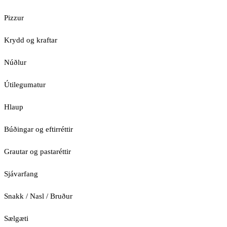
Pizzur
Krydd og kraftar
Núðlur
Útilegumatur
Hlaup
Búðingar og eftirréttir
Grautar og pastaréttir
Sjávarfang
Snakk / Nasl / Bruður
Sælgæti