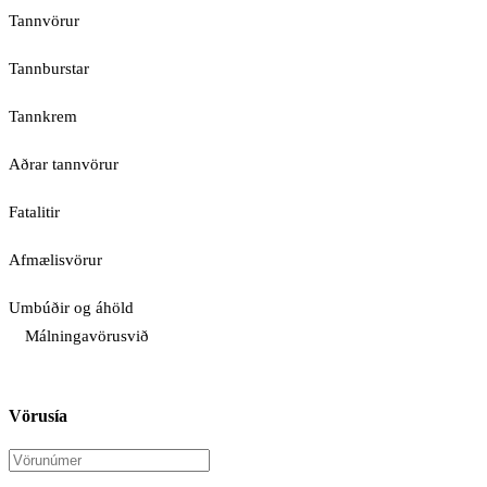
Tannvörur
Tannburstar
Tannkrem
Aðrar tannvörur
Fatalitir
Afmælisvörur
Umbúðir og áhöld
Málningavörusvið
Vörusía