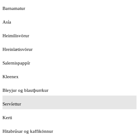
Barnamatur
Asía
Heimilisvörur
Hreinlætisvörur
Salernispappír
Kleenex
Bleyjur og blautþurrkur
Servíettur
Kerti
Hitabrúsar og kaffikönnur