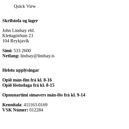
Quick View
Skrifstofa og lager
John Lindsay ehf.
Klettagörðum 23
104 Reykjavík
Sími:
533 2600
Netfang:
lindsay@lindsay.is
Helstu upplýsingar
Opið mán-fim frá kl. 8-16
Opið föstudaga frá kl. 8-15
Opnunartími símavers
mán-fös frá kl. 9-14
Kennitala
: 411163-0169
VSK Númer:
012284