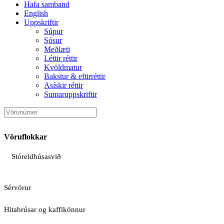
Hafa samband
English
Uppskriftir
Súpur
Sósur
Meðlæti
Léttir réttir
Kvöldmatur
Bakstur & eftirréttir
Asískir réttir
Sumaruppskriftir
Vöruflokkar
Stóreldhúsasvið
Sérvörur
Hitabrúsar og kaffikönnur