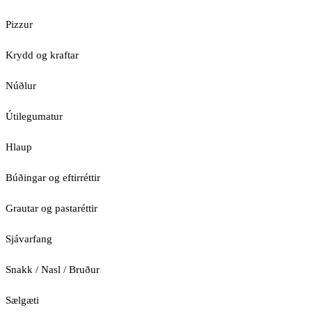
Pizzur
Krydd og kraftar
Núðlur
Útilegumatur
Hlaup
Búðingar og eftirréttir
Grautar og pastaréttir
Sjávarfang
Snakk / Nasl / Bruður
Sælgæti