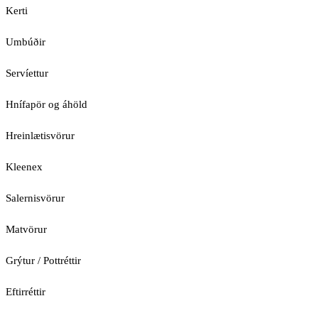
Kerti
Umbúðir
Servíettur
Hnífapör og áhöld
Hreinlætisvörur
Kleenex
Salernisvörur
Matvörur
Grýtur / Pottréttir
Eftirréttir