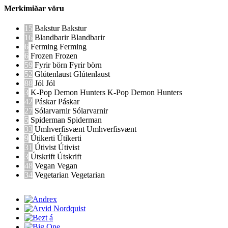
Merkimiðar vöru
15
Bakstur
Bakstur
16
Blandbarir
Blandbarir
6
Ferming
Ferming
6
Frozen
Frozen
59
Fyrir börn
Fyrir börn
52
Glútenlaust
Glútenlaust
88
Jól
Jól
3
K-Pop Demon Hunters
K-Pop Demon Hunters
42
Páskar
Páskar
27
Sólarvarnir
Sólarvarnir
5
Spiderman
Spiderman
33
Umhverfisvænt
Umhverfisvænt
9
Útikerti
Útikerti
31
Útivist
Útivist
3
Útskrift
Útskrift
48
Vegan
Vegan
34
Vegetarian
Vegetarian