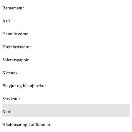
Barnamatur
Asía
Heimilisvörur
Hreinlætisvörur
Salernispappír
Kleenex
Bleyjur og blautþurrkur
Servíettur
Kerti
Hitabrúsar og kaffikönnur