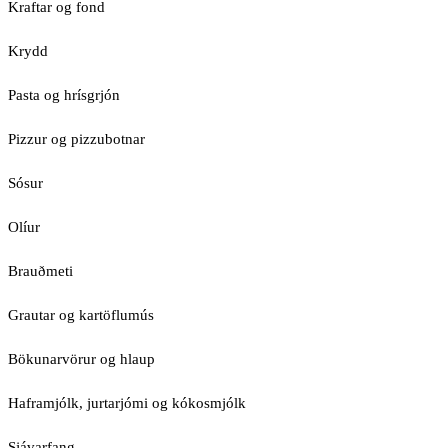
Kraftar og fond
Krydd
Pasta og hrísgrjón
Pizzur og pizzubotnar
Sósur
Olíur
Brauðmeti
Grautar og kartöflumús
Bökunarvörur og hlaup
Haframjólk, jurtarjómi og kókosmjólk
Sjávarfang