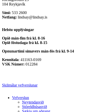
104 Reykjavík
Sími:
533 2600
Netfang:
lindsay@lindsay.is
Helstu upplýsingar
Opið mán-fim frá kl. 8-16
Opið föstudaga frá kl. 8-15
Opnunartími símavers
mán-fös frá kl. 9-14
Kennitala
: 411163-0169
VSK Númer:
012284
Skilmálar vefverslunar
Close
Vefverslun
Menu
Neytendasvið
Stóreldhúsasvið
Sækja um aðgang