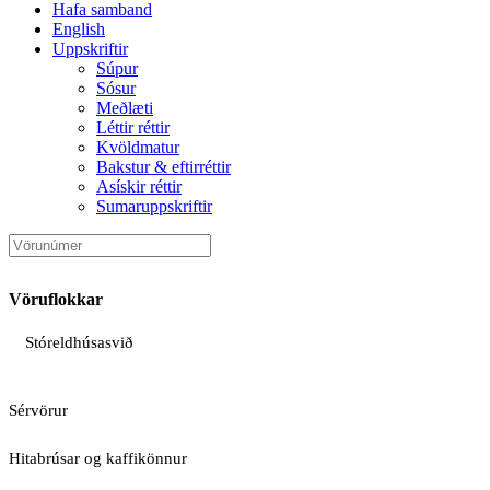
Hafa samband
English
Uppskriftir
Súpur
Sósur
Meðlæti
Léttir réttir
Kvöldmatur
Bakstur & eftirréttir
Asískir réttir
Sumaruppskriftir
Vöruflokkar
Stóreldhúsasvið
Sérvörur
Hitabrúsar og kaffikönnur