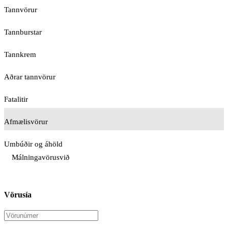
Tannvörur
Tannburstar
Tannkrem
Aðrar tannvörur
Fatalitir
Afmælisvörur
Umbúðir og áhöld
Málningavörusvið
Vörusía