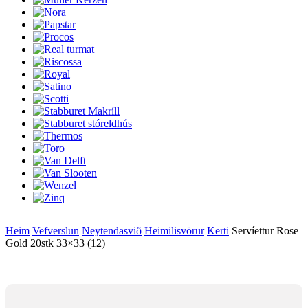
Heim
Vefverslun
Neytendasvið
Heimilisvörur
Kerti
Servíettur Rose
Gold 20stk 33×33 (12)