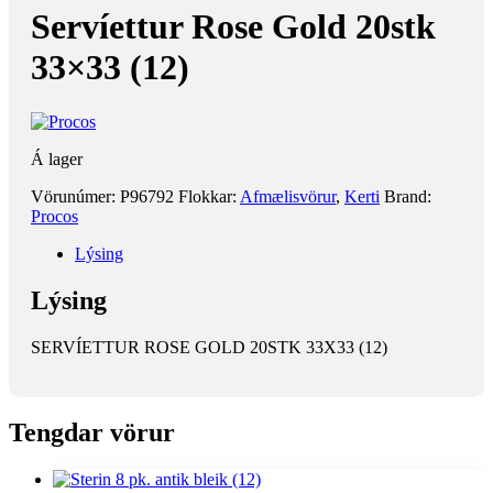
Servíettur Rose Gold 20stk
33×33 (12)
Á lager
Vörunúmer:
P96792
Flokkar:
Afmælisvörur
,
Kerti
Brand:
Procos
Lýsing
Lýsing
SERVÍETTUR ROSE GOLD 20STK 33X33 (12)
Tengdar vörur