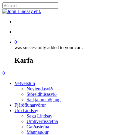
Skip
to
Close
main
Search
content
search
account
0
was successfully added to your cart.
Karfa
Menu
search
account
0
Menu
Vefverslun
Neytendasvið
Stóreldhúsasvið
Sækja um aðgang
Fjáröflunarvörur
Um Lindsay
Saga Lindsay
Umhverfisstefna
Gæðastefna
Mannauður