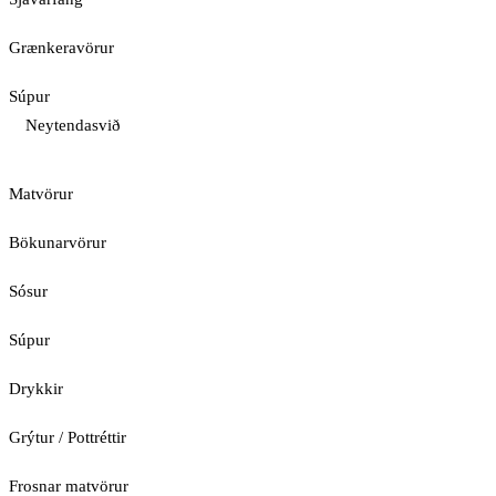
Grænkeravörur
Súpur
Neytendasvið
Matvörur
Bökunarvörur
Sósur
Súpur
Drykkir
Grýtur / Pottréttir
Frosnar matvörur