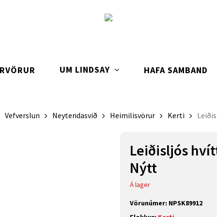
UM LINDSAY
ARVÖRUR
HAFA SAMBAND
Vefverslun
Neytendasvið
Heimilisvörur
Kerti
Leiðis
Leiðisljós hvít
Nýtt
Á lager
Vörunúmer:
NPSK89912