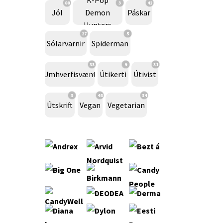
88
3
42
Jól
Demon
Páskar
Hunters
27
5
Sólarvarnir
Spiderman
33
9
31
Umhverfisvænt
Útikerti
Útivist
3
48
34
Útskrift
Vegan
Vegetarian