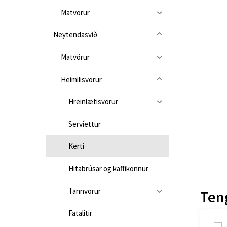
Matvörur
Neytendasvið
Matvörur
Heimilisvörur
Hreinlætisvörur
Servíettur
Kerti
Hitabrúsar og kaffikönnur
Tannvörur
Ten
Fatalitir