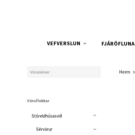
Skip
to
main
content
VEFVERSLUN
FJÁRÖFLUN
Heim
Vöruflokkar
Stóreldhúsasvið
Sérvörur