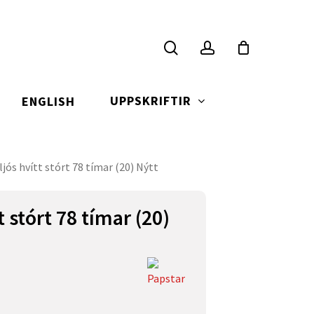
search
account
UPPSKRIFTIR
ENGLISH
ljós hvítt stórt 78 tímar (20) Nýtt
t stórt 78 tímar (20)