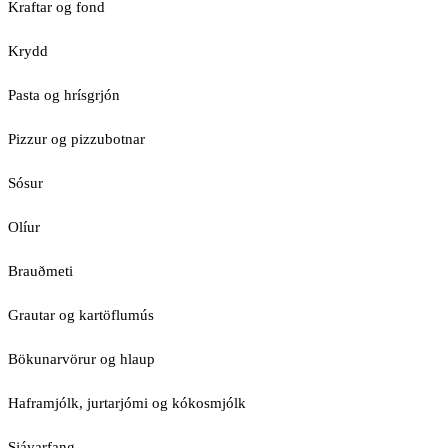
Kraftar og fond
Krydd
Pasta og hrísgrjón
Pizzur og pizzubotnar
Sósur
Olíur
Brauðmeti
Grautar og kartöflumús
Bökunarvörur og hlaup
Haframjólk, jurtarjómi og kókosmjólk
Sjávarfang