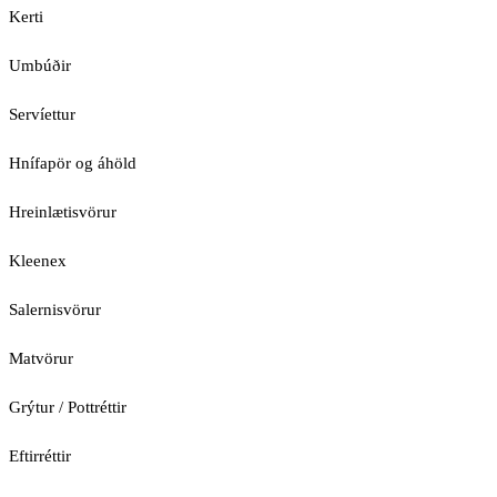
Kerti
Umbúðir
Servíettur
Hnífapör og áhöld
Hreinlætisvörur
Kleenex
Salernisvörur
Matvörur
Grýtur / Pottréttir
Eftirréttir