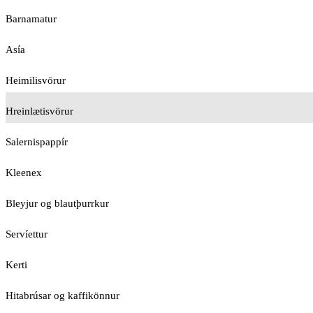
Barnamatur
Asía
Heimilisvörur
Hreinlætisvörur
Salernispappír
Kleenex
Bleyjur og blautþurrkur
Servíettur
Kerti
Hitabrúsar og kaffikönnur