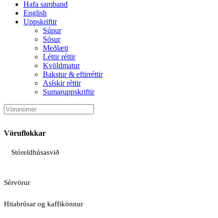
Hafa samband
English
Uppskriftir
Súpur
Sósur
Meðlæti
Léttir réttir
Kvöldmatur
Bakstur & eftirréttir
Asískir réttir
Sumaruppskriftir
Vöruflokkar
Stóreldhúsasvið
Sérvörur
Hitabrúsar og kaffikönnur