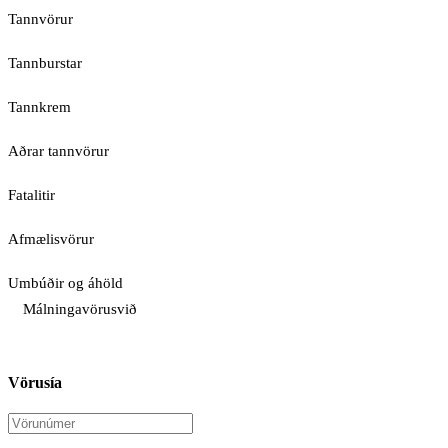
Tannvörur
Tannburstar
Tannkrem
Aðrar tannvörur
Fatalitir
Afmælisvörur
Umbúðir og áhöld
Málningavörusvið
Vörusía