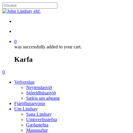
Skip
to
Close
main
Search
content
search
account
0
was successfully added to your cart.
Karfa
Menu
search
account
0
Menu
Vefverslun
Neytendasvið
Stóreldhúsasvið
Sækja um aðgang
Fjáröflunarvörur
Um Lindsay
Saga Lindsay
Umhverfisstefna
Gæðastefna
Mannauður