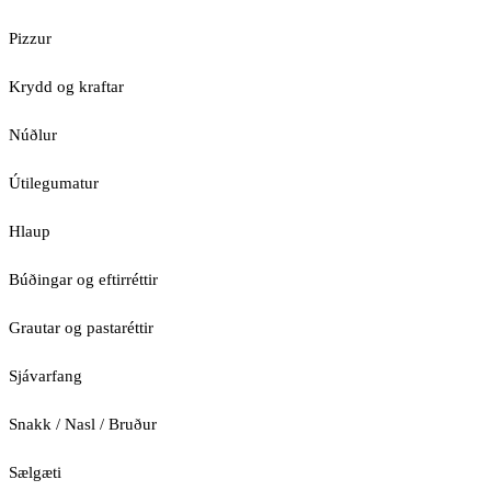
Pizzur
Krydd og kraftar
Núðlur
Útilegumatur
Hlaup
Búðingar og eftirréttir
Grautar og pastaréttir
Sjávarfang
Snakk / Nasl / Bruður
Sælgæti