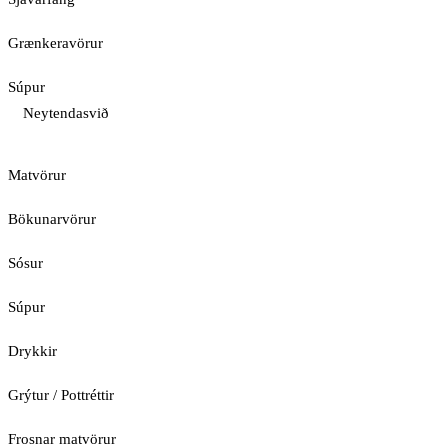
Grænkeravörur
Súpur
Neytendasvið
Matvörur
Bökunarvörur
Sósur
Súpur
Drykkir
Grýtur / Pottréttir
Frosnar matvörur