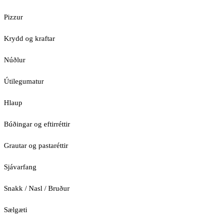
Pizzur
Krydd og kraftar
Núðlur
Útilegumatur
Hlaup
Búðingar og eftirréttir
Grautar og pastaréttir
Sjávarfang
Snakk / Nasl / Bruður
Sælgæti