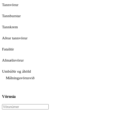
Tannvörur
Tannburstar
Tannkrem
Aðrar tannvörur
Fatalitir
Afmælisvörur
Umbúðir og áhöld
Málningavörusvið
Vörusía