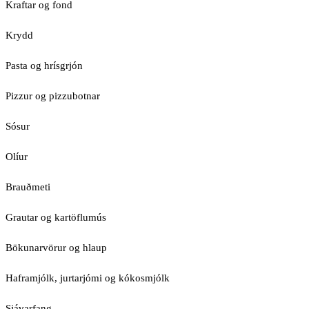
Kraftar og fond
Krydd
Pasta og hrísgrjón
Pizzur og pizzubotnar
Sósur
Olíur
Brauðmeti
Grautar og kartöflumús
Bökunarvörur og hlaup
Haframjólk, jurtarjómi og kókosmjólk
Sjávarfang