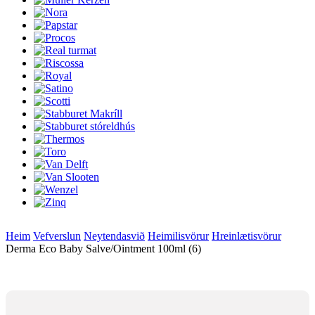
Heim
Vefverslun
Neytendasvið
Heimilisvörur
Hreinlætisvörur
Derma Eco Baby Salve/Ointment 100ml (6)