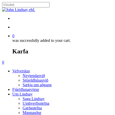
Skip
to
Close
main
Search
content
search
account
0
was successfully added to your cart.
Karfa
Menu
search
account
0
Menu
Vefverslun
Neytendasvið
Stóreldhúsasvið
Sækja um aðgang
Fjáröflunarvörur
Um Lindsay
Saga Lindsay
Umhverfisstefna
Gæðastefna
Mannauður