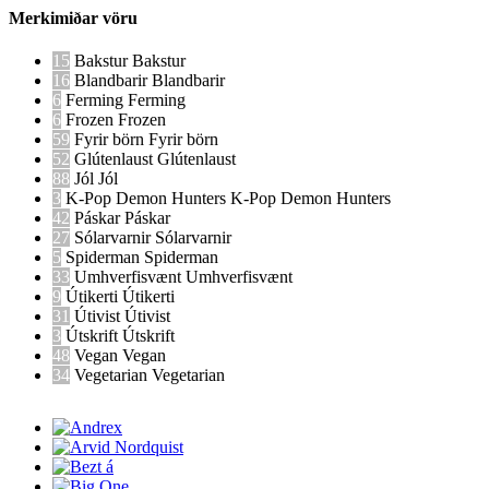
Merkimiðar vöru
15
Bakstur
Bakstur
16
Blandbarir
Blandbarir
6
Ferming
Ferming
6
Frozen
Frozen
59
Fyrir börn
Fyrir börn
52
Glútenlaust
Glútenlaust
88
Jól
Jól
3
K-Pop Demon Hunters
K-Pop Demon Hunters
42
Páskar
Páskar
27
Sólarvarnir
Sólarvarnir
5
Spiderman
Spiderman
33
Umhverfisvænt
Umhverfisvænt
9
Útikerti
Útikerti
31
Útivist
Útivist
3
Útskrift
Útskrift
48
Vegan
Vegan
34
Vegetarian
Vegetarian