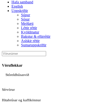
Hafa samband
English
Uppskriftir
Súpur
Sósur
Meðlæti
Léttir réttir
Kvöldmatur
Bakstur & eftirréttir
Asískir réttir
Sumaruppskriftir
Vöruflokkar
Stóreldhúsasvið
Sérvörur
Hitabrúsar og kaffikönnur