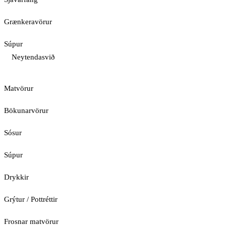
Grænkeravörur
Súpur
Neytendasvið
Matvörur
Bökunarvörur
Sósur
Súpur
Drykkir
Grýtur / Pottréttir
Frosnar matvörur