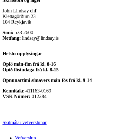
Skrifstofa og lager
John Lindsay ehf.
Klettagörðum 23
104 Reykjavík
Sími:
533 2600
Netfang:
lindsay@lindsay.is
Helstu upplýsingar
Opið mán-fim frá kl. 8-16
Opið föstudaga frá kl. 8-15
Opnunartími símavers
mán-fös frá kl. 9-14
Kennitala
: 411163-0169
VSK Númer:
012284
Skilmálar vefverslunar
Close
Vefverslun