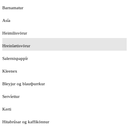
Barnamatur
Asía
Heimilisvörur
Hreinlætisvörur
Salernispappír
Kleenex
Bleyjur og blautþurrkur
Servíettur
Kerti
Hitabrúsar og kaffikönnur