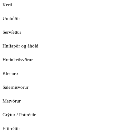
Kerti
Umbúðir
Servíettur
Hnífapör og áhöld
Hreinlætisvörur
Kleenex
Salernisvörur
Matvörur
Grýtur / Pottréttir
Eftirréttir