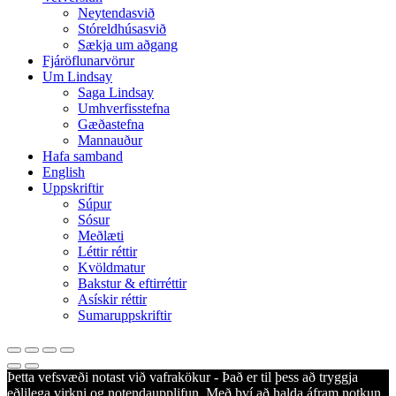
Menu
Neytendasvið
Stóreldhúsasvið
Sækja um aðgang
Fjáröflunarvörur
Um Lindsay
Saga Lindsay
Umhverfisstefna
Gæðastefna
Mannauður
Hafa samband
English
Uppskriftir
Súpur
Sósur
Meðlæti
Léttir réttir
Kvöldmatur
Bakstur & eftirréttir
Asískir réttir
Sumaruppskriftir
Þetta vefsvæði notast við vafrakökur - Það er til þess að tryggja
eðlilega virkni og notendaupplifun. Með því að halda áfram notkun