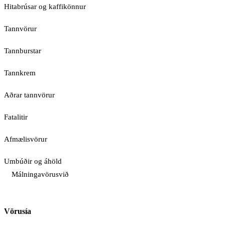
Hitabrúsar og kaffikönnur
Tannvörur
Tannburstar
Tannkrem
Aðrar tannvörur
Fatalitir
Afmælisvörur
Umbúðir og áhöld
Málningavörusvið
Vörusía