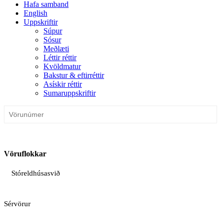
Hafa samband
English
Uppskriftir
Súpur
Sósur
Meðlæti
Léttir réttir
Kvöldmatur
Bakstur & eftirréttir
Asískir réttir
Sumaruppskriftir
Vöruflokkar
Stóreldhúsasvið
Sérvörur