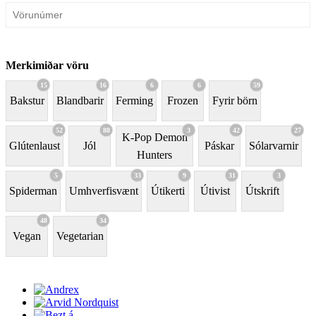
Merkimiðar vöru
15
16
6
6
59
Bakstur
Blandbarir
Ferming
Frozen
Fyrir börn
52
88
3
42
27
K-Pop Demon
Glútenlaust
Jól
Páskar
Sólarvarnir
Hunters
5
33
9
31
3
Spiderman
Umhverfisvænt
Útikerti
Útivist
Útskrift
48
34
Vegan
Vegetarian