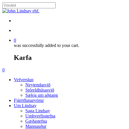
Skip
to
Close
main
Search
content
search
account
0
was successfully added to your cart.
Karfa
Menu
search
account
0
Menu
Vefverslun
Neytendasvið
Stóreldhúsasvið
Sækja um aðgang
Fjáröflunarvörur
Um Lindsay
Saga Lindsay
Umhverfisstefna
Gæðastefna
Mannauður