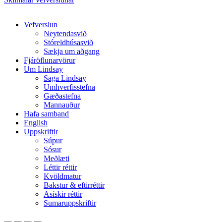
Close
Vefverslun
Menu
Neytendasvið
Stóreldhúsasvið
Sækja um aðgang
Fjáröflunarvörur
Um Lindsay
Saga Lindsay
Umhverfisstefna
Gæðastefna
Mannauður
Hafa samband
English
Uppskriftir
Súpur
Sósur
Meðlæti
Léttir réttir
Kvöldmatur
Bakstur & eftirréttir
Asískir réttir
Sumaruppskriftir