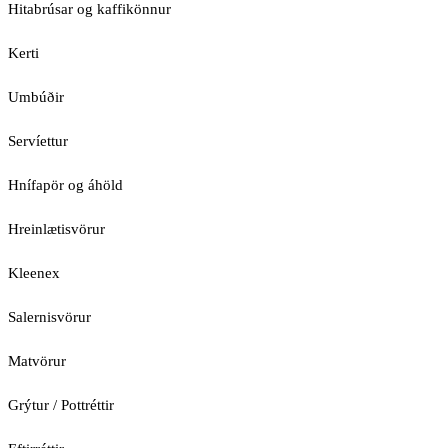
Hitabrúsar og kaffikönnur
Kerti
Umbúðir
Servíettur
Hnífapör og áhöld
Hreinlætisvörur
Kleenex
Salernisvörur
Matvörur
Grýtur / Pottréttir