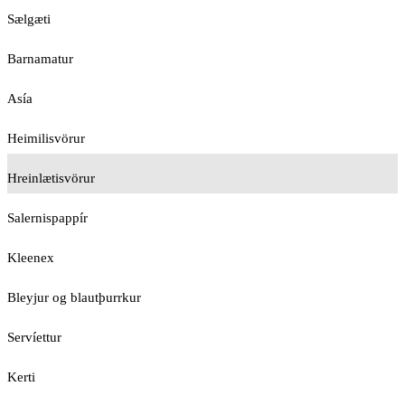
Sælgæti
Barnamatur
Asía
Heimilisvörur
Hreinlætisvörur
Salernispappír
Kleenex
Bleyjur og blautþurrkur
Servíettur
Kerti