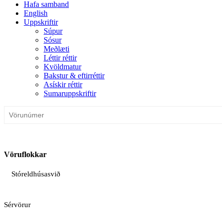
Hafa samband
English
Uppskriftir
Súpur
Sósur
Meðlæti
Léttir réttir
Kvöldmatur
Bakstur & eftirréttir
Asískir réttir
Sumaruppskriftir
Vöruflokkar
Stóreldhúsasvið
Sérvörur