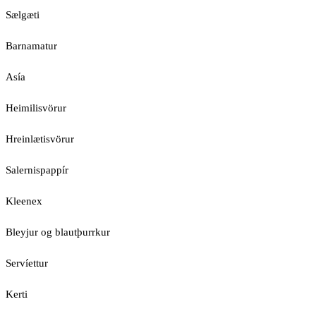
Sælgæti
Barnamatur
Asía
Heimilisvörur
Hreinlætisvörur
Salernispappír
Kleenex
Bleyjur og blautþurrkur
Servíettur
Kerti