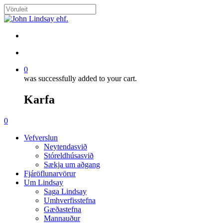
Skip
to
Close
main
Search
content
search
account
0
was successfully added to your cart.
Karfa
Menu
search
account
0
Menu
Vefverslun
Neytendasvið
Stóreldhúsasvið
Sækja um aðgang
Fjáröflunarvörur
Um Lindsay
Saga Lindsay
Umhverfisstefna
Gæðastefna
Mannauður