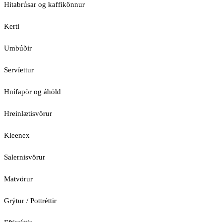
Hitabrúsar og kaffikönnur
Kerti
Umbúðir
Servíettur
Hnífapör og áhöld
Hreinlætisvörur
Kleenex
Salernisvörur
Matvörur
Grýtur / Pottréttir