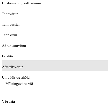
Hitabrúsar og kaffikönnur
Tannvörur
Tannburstar
Tannkrem
Aðrar tannvörur
Fatalitir
Afmælisvörur
Umbúðir og áhöld
Málningavörusvið
Vörusía