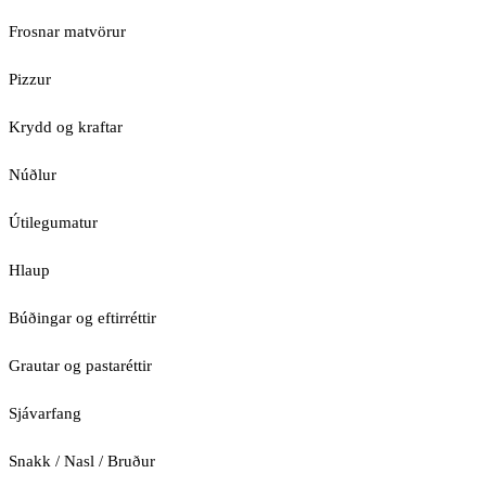
Frosnar matvörur
Pizzur
Krydd og kraftar
Núðlur
Útilegumatur
Hlaup
Búðingar og eftirréttir
Grautar og pastaréttir
Sjávarfang
Snakk / Nasl / Bruður