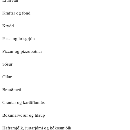
Eftirréttir
Kraftar og fond
Krydd
Pasta og hrísgrjón
Pizzur og pizzubotnar
Sósur
Olíur
Brauðmeti
Grautar og kartöflumús
Bökunarvörur og hlaup
Haframjólk, jurtarjómi og kókosmjólk