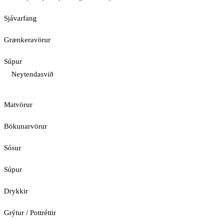
Sjávarfang
Grænkeravörur
Súpur
Neytendasvið
Matvörur
Bökunarvörur
Sósur
Súpur
Drykkir
Grýtur / Pottréttir