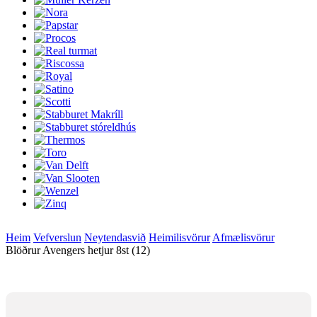
Heim
Vefverslun
Neytendasvið
Heimilisvörur
Afmælisvörur
Blöðrur Avengers hetjur 8st (12)