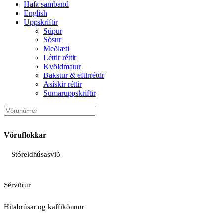
Hafa samband
English
Uppskriftir
Súpur
Sósur
Meðlæti
Léttir réttir
Kvöldmatur
Bakstur & eftirréttir
Asískir réttir
Sumaruppskriftir
Vöruflokkar
Stóreldhúsasvið
Sérvörur
Hitabrúsar og kaffikönnur