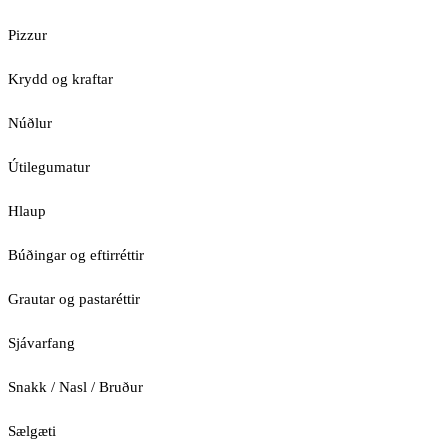
Pizzur
Krydd og kraftar
Núðlur
Útilegumatur
Hlaup
Búðingar og eftirréttir
Grautar og pastaréttir
Sjávarfang
Snakk / Nasl / Bruður
Sælgæti