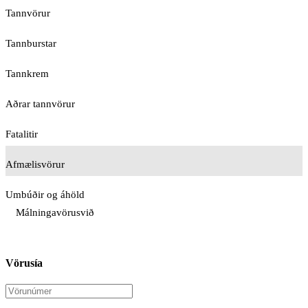
Tannvörur
Tannburstar
Tannkrem
Aðrar tannvörur
Fatalitir
Afmælisvörur
Umbúðir og áhöld
Málningavörusvið
Vörusía