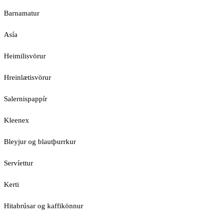
Barnamatur
Asía
Heimilisvörur
Hreinlætisvörur
Salernispappír
Kleenex
Bleyjur og blautþurrkur
Servíettur
Kerti
Hitabrúsar og kaffikönnur