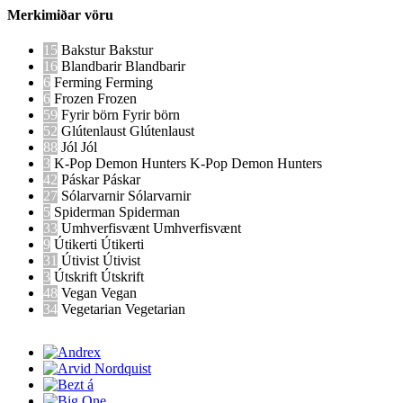
Merkimiðar vöru
15
Bakstur
Bakstur
16
Blandbarir
Blandbarir
6
Ferming
Ferming
6
Frozen
Frozen
59
Fyrir börn
Fyrir börn
52
Glútenlaust
Glútenlaust
88
Jól
Jól
3
K-Pop Demon Hunters
K-Pop Demon Hunters
42
Páskar
Páskar
27
Sólarvarnir
Sólarvarnir
5
Spiderman
Spiderman
33
Umhverfisvænt
Umhverfisvænt
9
Útikerti
Útikerti
31
Útivist
Útivist
3
Útskrift
Útskrift
48
Vegan
Vegan
34
Vegetarian
Vegetarian