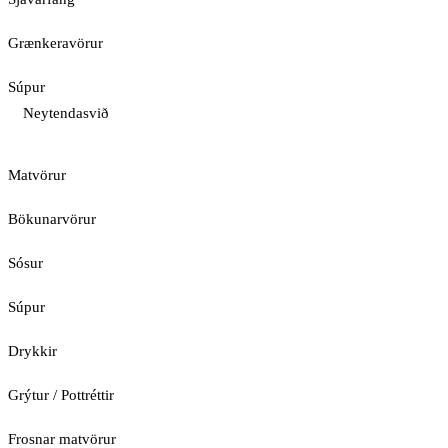
Grænkeravörur
Súpur
Neytendasvið
Matvörur
Bökunarvörur
Sósur
Súpur
Drykkir
Grýtur / Pottréttir
Frosnar matvörur