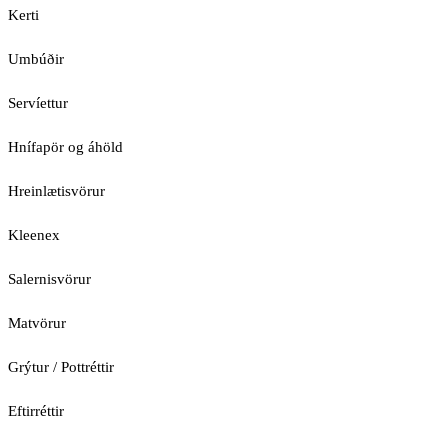
Kerti
Umbúðir
Servíettur
Hnífapör og áhöld
Hreinlætisvörur
Kleenex
Salernisvörur
Matvörur
Grýtur / Pottréttir
Eftirréttir