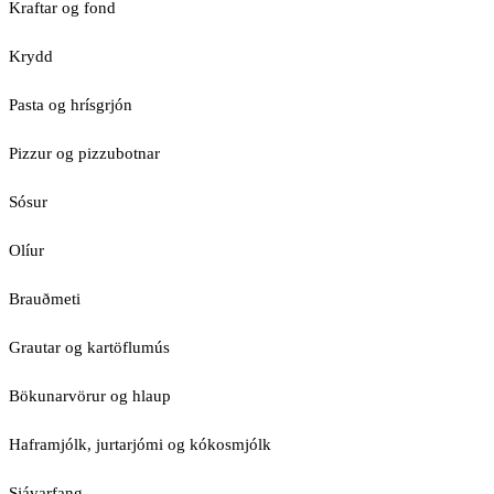
Kraftar og fond
Krydd
Pasta og hrísgrjón
Pizzur og pizzubotnar
Sósur
Olíur
Brauðmeti
Grautar og kartöflumús
Bökunarvörur og hlaup
Haframjólk, jurtarjómi og kókosmjólk
Sjávarfang