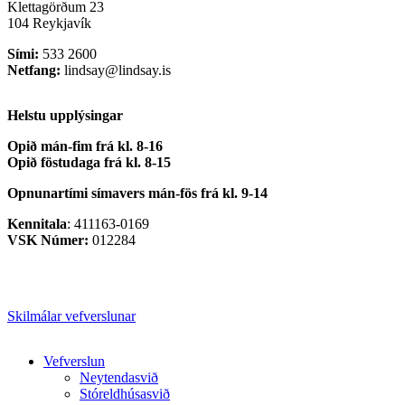
Klettagörðum 23
104 Reykjavík
Sími:
533 2600
Netfang:
lindsay@lindsay.is
Helstu upplýsingar
Opið mán-fim frá kl. 8-16
Opið föstudaga frá kl. 8-15
Opnunartími símavers
mán-fös frá kl. 9-14
Kennitala
: 411163-0169
VSK Númer:
012284
Skilmálar vefverslunar
Close
Vefverslun
Menu
Neytendasvið
Stóreldhúsasvið