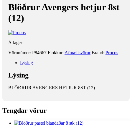
Blöðrur Avengers hetjur 8st
(12)
Á lager
Vörunúmer:
P84667
Flokkur:
Afmælisvörur
Brand:
Procos
Lýsing
Lýsing
BLÖÐRUR AVENGERS HETJUR 8ST (12)
Tengdar vörur