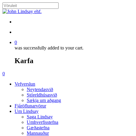
Skip
to
Close
main
Search
content
search
account
0
was successfully added to your cart.
Karfa
Menu
search
account
0
Menu
Vefverslun
Neytendasvið
Stóreldhúsasvið
Sækja um aðgang
Fjáröflunarvörur
Um Lindsay
Saga Lindsay
Umhverfisstefna
Gæðastefna
Mannauður