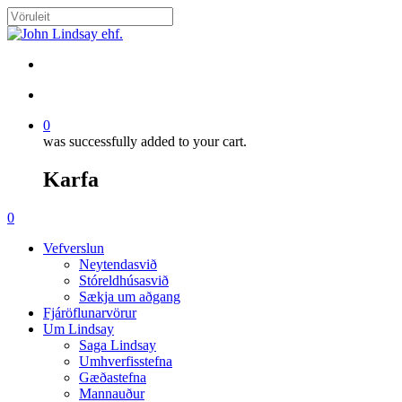
Skip
to
Close
main
Search
content
search
account
0
was successfully added to your cart.
Karfa
Menu
search
account
0
Menu
Vefverslun
Neytendasvið
Stóreldhúsasvið
Sækja um aðgang
Fjáröflunarvörur
Um Lindsay
Saga Lindsay
Umhverfisstefna
Gæðastefna
Mannauður