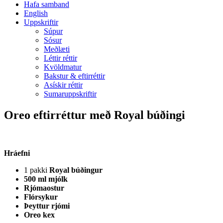
Hafa samband
English
Uppskriftir
Súpur
Sósur
Meðlæti
Léttir réttir
Kvöldmatur
Bakstur & eftirréttir
Asískir réttir
Sumaruppskriftir
Oreo eftirréttur með Royal búðingi
Hráefni
1 pakki
Royal búðingur
500 ml mjólk
Rjómaostur
Flórsykur
Þeyttur rjómi
Oreo kex