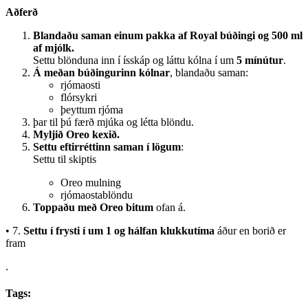
Aðferð
Blandaðu saman einum pakka af Royal búðingi og 500 ml
af mjólk.
Settu blönduna inn í ísskáp og láttu kólna í um
5 mínútur
.
Á meðan búðingurinn kólnar
, blandaðu saman:
rjómaosti
flórsykri
þeyttum rjóma
þar til þú færð mjúka og létta blöndu.
Myljið Oreo kexið.
Settu eftirréttinn saman í lögum
:
Settu til skiptis
Oreo mulning
rjómaostablöndu
Toppaðu með Oreo bitum
ofan á.
•
7.
Settu í frysti í um 1 og hálfan klukkutíma
áður en borið er
fram
.
Tags: