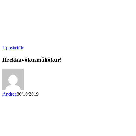
Uppskriftir
Hrekkavökusmákökur!
Andrea
30/10/2019