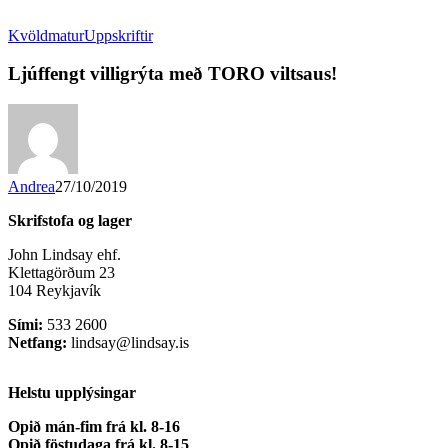
Kvöldmatur
Uppskriftir
Ljúffengt villigrýta með TORO viltsaus!
Andrea
27/10/2019
Skrifstofa og lager
John Lindsay ehf.
Klettagörðum 23
104 Reykjavík
Sími:
533 2600
Netfang:
lindsay@lindsay.is
Helstu upplýsingar
Opið mán-fim frá kl. 8-16
Opið föstudaga frá kl. 8-15