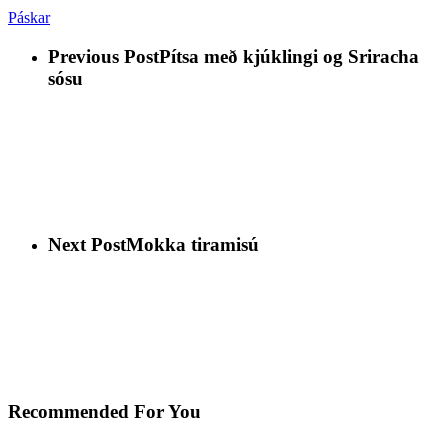
Páskar
Previous Post
Pítsa með kjúklingi og Sriracha
sósu
Next Post
Mokka tiramisú
Recommended For You