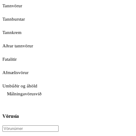
Tannvörur
Tannburstar
Tannkrem
Aðrar tannvörur
Fatalitir
Afmælisvörur
Umbúðir og áhöld
Málningavörusvið
Vörusía