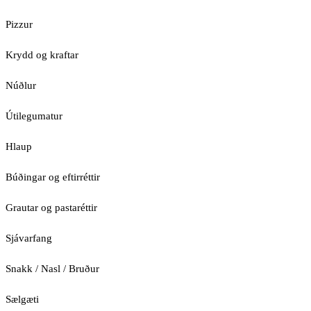
Pizzur
Krydd og kraftar
Núðlur
Útilegumatur
Hlaup
Búðingar og eftirréttir
Grautar og pastaréttir
Sjávarfang
Snakk / Nasl / Bruður
Sælgæti