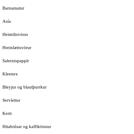
Barnamatur
Asía
Heimilisvörur
Hreinlætisvörur
Salernispappír
Kleenex
Bleyjur og blautþurrkur
Servíettur
Kerti
Hitabrúsar og kaffikönnur