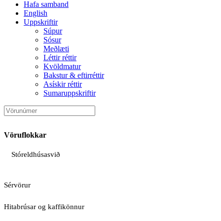
Hafa samband
English
Uppskriftir
Súpur
Sósur
Meðlæti
Léttir réttir
Kvöldmatur
Bakstur & eftirréttir
Asískir réttir
Sumaruppskriftir
Vöruflokkar
Stóreldhúsasvið
Sérvörur
Hitabrúsar og kaffikönnur