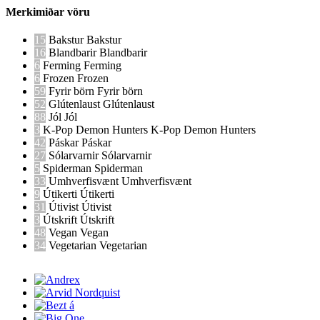
Merkimiðar vöru
15
Bakstur
Bakstur
16
Blandbarir
Blandbarir
6
Ferming
Ferming
6
Frozen
Frozen
59
Fyrir börn
Fyrir börn
52
Glútenlaust
Glútenlaust
88
Jól
Jól
3
K-Pop Demon Hunters
K-Pop Demon Hunters
42
Páskar
Páskar
27
Sólarvarnir
Sólarvarnir
5
Spiderman
Spiderman
33
Umhverfisvænt
Umhverfisvænt
9
Útikerti
Útikerti
31
Útivist
Útivist
3
Útskrift
Útskrift
48
Vegan
Vegan
34
Vegetarian
Vegetarian