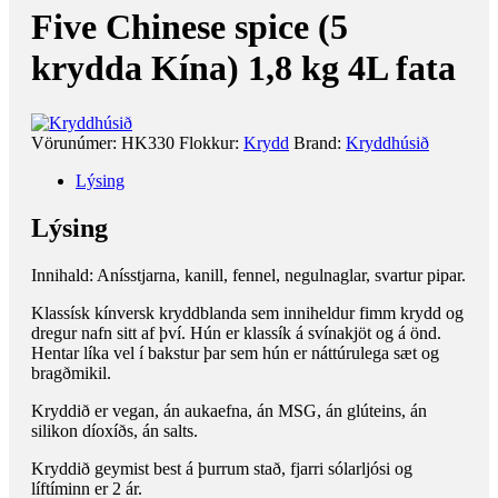
Five Chinese spice (5
krydda Kína) 1,8 kg 4L fata
Vörunúmer:
HK330
Flokkur:
Krydd
Brand:
Kryddhúsið
Lýsing
Lýsing
Innihald: Anísstjarna, kanill, fennel, negulnaglar, svartur pipar.
Klassísk kínversk kryddblanda sem inniheldur fimm krydd og
dregur nafn sitt af því. Hún er klassík á svínakjöt og á önd.
Hentar líka vel í bakstur þar sem hún er náttúrulega sæt og
bragðmikil.
Kryddið er vegan, án aukaefna, án MSG, án glúteins, án
silikon díoxíðs, án salts.
Kryddið geymist best á þurrum stað, fjarri sólarljósi og
líftíminn er 2 ár.