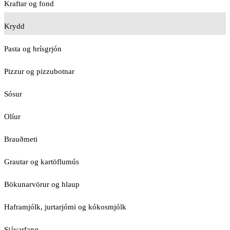
Kraftar og fond
Krydd
Pasta og hrísgrjón
Pizzur og pizzubotnar
Sósur
Olíur
Brauðmeti
Grautar og kartöflumús
Bökunarvörur og hlaup
Haframjólk, jurtarjómi og kókosmjólk
Sjávarfang