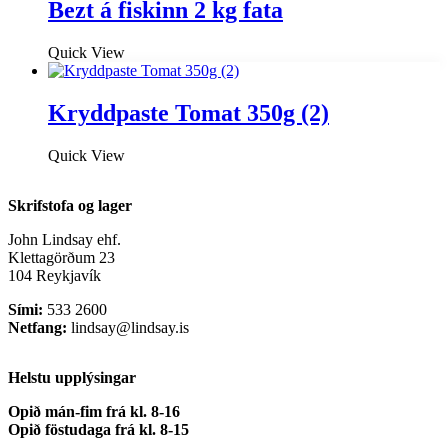
Bezt á fiskinn 2 kg fata
Quick View
Kryddpaste Tomat 350g (2)
Quick View
Skrifstofa og lager
John Lindsay ehf.
Klettagörðum 23
104 Reykjavík
Sími:
533 2600
Netfang:
lindsay@lindsay.is
Helstu upplýsingar
Opið mán-fim frá kl. 8-16
Opið föstudaga frá kl. 8-15