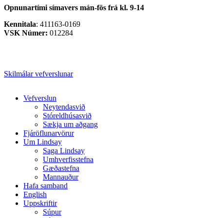
Opnunartími símavers
mán-fös frá kl. 9-14
Kennitala
: 411163-0169
VSK Númer:
012284
Skilmálar vefverslunar
Close
Vefverslun
Menu
Neytendasvið
Stóreldhúsasvið
Sækja um aðgang
Fjáröflunarvörur
Um Lindsay
Saga Lindsay
Umhverfisstefna
Gæðastefna
Mannauður
Hafa samband
English
Uppskriftir
Súpur