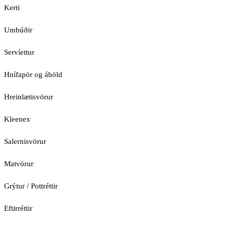
Kerti
Umbúðir
Servíettur
Hnífapör og áhöld
Hreinlætisvörur
Kleenex
Salernisvörur
Matvörur
Grýtur / Pottréttir
Eftirréttir