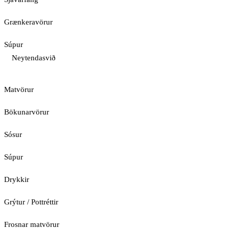
Grænkeravörur
Súpur
Neytendasvið
Matvörur
Bökunarvörur
Sósur
Súpur
Drykkir
Grýtur / Pottréttir
Frosnar matvörur