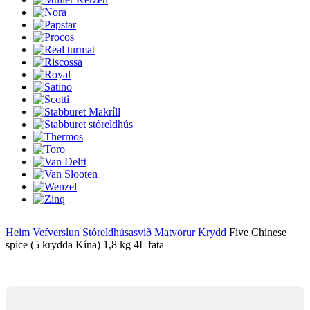
Heim
Vefverslun
Stóreldhúsasvið
Matvörur
Krydd
Five Chinese
spice (5 krydda Kína) 1,8 kg 4L fata