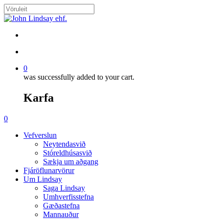
Skip
to
Close
main
Search
content
search
account
0
was successfully added to your cart.
Karfa
Menu
search
account
0
Menu
Vefverslun
Neytendasvið
Stóreldhúsasvið
Sækja um aðgang
Fjáröflunarvörur
Um Lindsay
Saga Lindsay
Umhverfisstefna
Gæðastefna
Mannauður