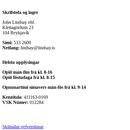
Skrifstofa og lager
John Lindsay ehf.
Klettagörðum 23
104 Reykjavík
Sími:
533 2600
Netfang:
lindsay@lindsay.is
Helstu upplýsingar
Opið mán-fim frá kl. 8-16
Opið föstudaga frá kl. 8-15
Opnunartími símavers
mán-fös frá kl. 9-14
Kennitala
: 411163-0169
VSK Númer:
012284
Skilmálar vefverslunar