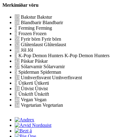
Merkimiðar vöru
15
Bakstur
Bakstur
16
Blandbarir
Blandbarir
6
Ferming
Ferming
6
Frozen
Frozen
59
Fyrir börn
Fyrir börn
52
Glútenlaust
Glútenlaust
88
Jól
Jól
3
K-Pop Demon Hunters
K-Pop Demon Hunters
42
Páskar
Páskar
27
Sólarvarnir
Sólarvarnir
5
Spiderman
Spiderman
33
Umhverfisvænt
Umhverfisvænt
9
Útikerti
Útikerti
31
Útivist
Útivist
3
Útskrift
Útskrift
48
Vegan
Vegan
34
Vegetarian
Vegetarian