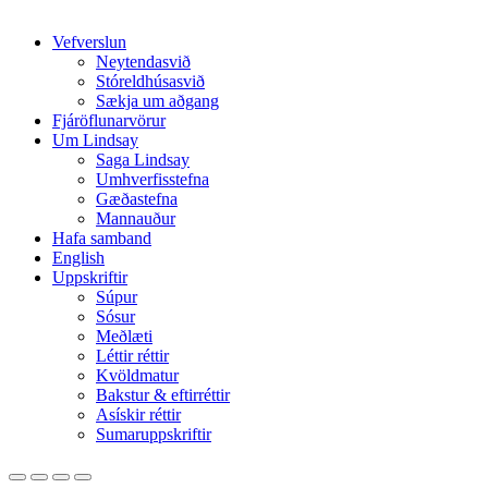
Close
Vefverslun
Menu
Neytendasvið
Stóreldhúsasvið
Sækja um aðgang
Fjáröflunarvörur
Um Lindsay
Saga Lindsay
Umhverfisstefna
Gæðastefna
Mannauður
Hafa samband
English
Uppskriftir
Súpur
Sósur
Meðlæti
Léttir réttir
Kvöldmatur
Bakstur & eftirréttir
Asískir réttir
Sumaruppskriftir