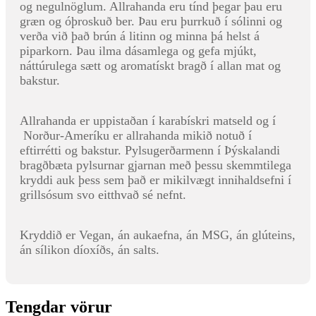
og negulnöglum. Allrahanda eru tínd þegar þau eru
græn og óþroskuð ber. Þau eru þurrkuð í sólinni og
verða við það brún á litinn og minna þá helst á
piparkorn. Þau ilma dásamlega og gefa mjúkt,
náttúrulega sætt og aromatískt bragð í allan mat og
bakstur.
Allrahanda er uppistaðan í karabískri matseld og í
Norður-Ameríku er allrahanda mikið notuð í
eftirrétti og bakstur. Pylsugerðarmenn í Þýskalandi
bragðbæta pylsurnar gjarnan með þessu skemmtilega
kryddi auk þess sem það er mikilvægt innihaldsefni í
grillsósum svo eitthvað sé nefnt.
Kryddið er Vegan, án aukaefna, án MSG, án glúteins,
án sílikon díoxíðs, án salts.
Tengdar vörur