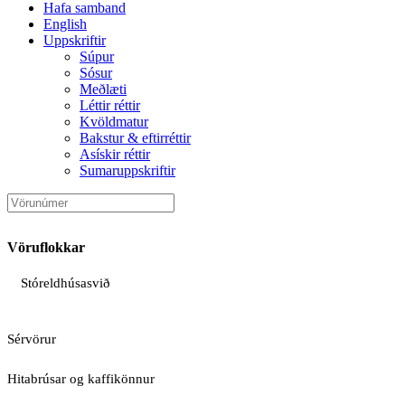
Hafa samband
English
Uppskriftir
Súpur
Sósur
Meðlæti
Léttir réttir
Kvöldmatur
Bakstur & eftirréttir
Asískir réttir
Sumaruppskriftir
Vöruflokkar
Stóreldhúsasvið
Sérvörur
Hitabrúsar og kaffikönnur