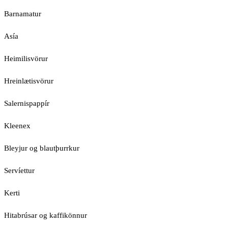
Barnamatur
Asía
Heimilisvörur
Hreinlætisvörur
Salernispappír
Kleenex
Bleyjur og blautþurrkur
Servíettur
Kerti
Hitabrúsar og kaffikönnur