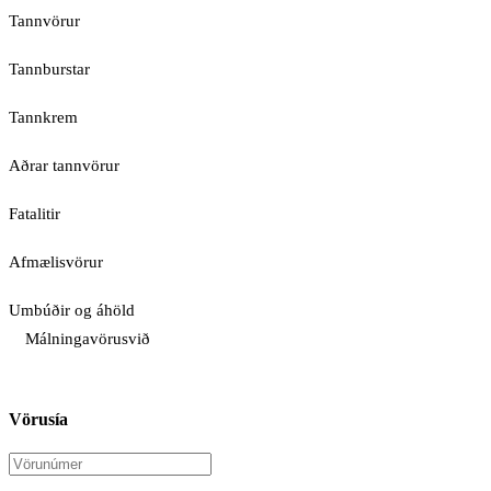
Tannvörur
Tannburstar
Tannkrem
Aðrar tannvörur
Fatalitir
Afmælisvörur
Umbúðir og áhöld
Málningavörusvið
Vörusía