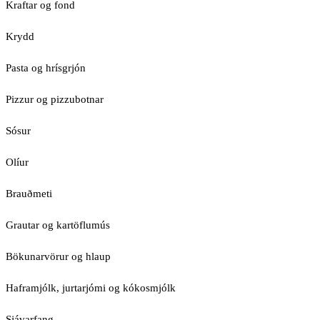
Kraftar og fond
Krydd
Pasta og hrísgrjón
Pizzur og pizzubotnar
Sósur
Olíur
Brauðmeti
Grautar og kartöflumús
Bökunarvörur og hlaup
Haframjólk, jurtarjómi og kókosmjólk
Sjávarfang