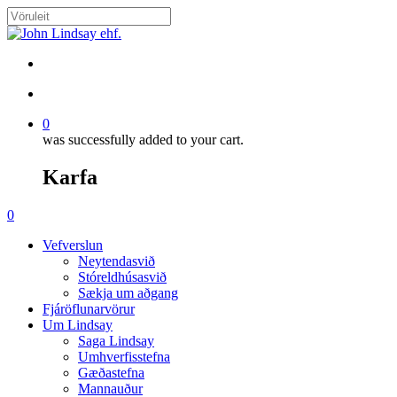
Skip
to
Close
main
Search
content
search
account
0
was successfully added to your cart.
Karfa
Menu
search
account
0
Menu
Vefverslun
Neytendasvið
Stóreldhúsasvið
Sækja um aðgang
Fjáröflunarvörur
Um Lindsay
Saga Lindsay
Umhverfisstefna
Gæðastefna
Mannauður