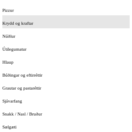
Pizzur
Krydd og kraftar
Núðlur
Útilegumatur
Hlaup
Búðingar og eftirréttir
Grautar og pastaréttir
Sjávarfang
Snakk / Nasl / Bruður
Sælgæti