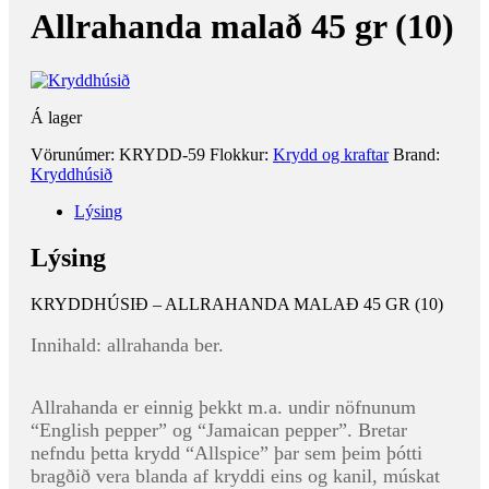
Allrahanda malað 45 gr (10)
Á lager
Vörunúmer:
KRYDD-59
Flokkur:
Krydd og kraftar
Brand:
Kryddhúsið
Lýsing
Lýsing
KRYDDHÚSIÐ – ALLRAHANDA MALAÐ 45 GR (10)
Innihald: allrahanda ber.
Allrahanda er einnig þekkt m.a. undir nöfnunum
“English pepper” og “Jamaican pepper”. Bretar
nefndu þetta krydd “Allspice” þar sem þeim þótti
bragðið vera blanda af kryddi eins og kanil, múskat