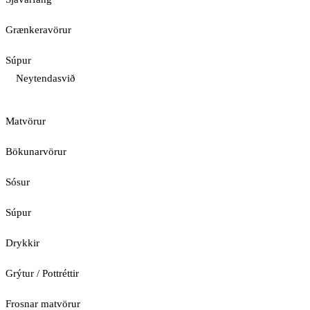
Grænkeravörur
Súpur
Neytendasvið
Matvörur
Bökunarvörur
Sósur
Súpur
Drykkir
Grýtur / Pottréttir
Frosnar matvörur