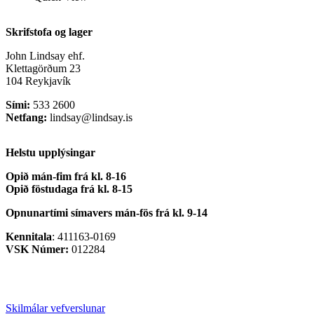
Skrifstofa og lager
John Lindsay ehf.
Klettagörðum 23
104 Reykjavík
Sími:
533 2600
Netfang:
lindsay@lindsay.is
Helstu upplýsingar
Opið mán-fim frá kl. 8-16
Opið föstudaga frá kl. 8-15
Opnunartími símavers
mán-fös frá kl. 9-14
Kennitala
: 411163-0169
VSK Númer:
012284
Skilmálar vefverslunar