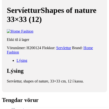
ServíetturShapes of nature
33×33 (12)
Ekki til á lager
Vörunúmer:
H200124
Flokkur:
Servíettur
Brand:
Home
Fashion
Lýsing
Lýsing
Servíettur, shapes of nature, 33×33 cm, 12 í kassa.
Tengdar vörur