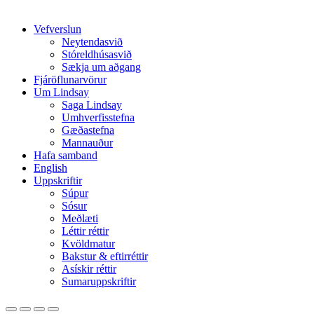
Close
Vefverslun
Menu
Neytendasvið
Stóreldhúsasvið
Sækja um aðgang
Fjáröflunarvörur
Um Lindsay
Saga Lindsay
Umhverfisstefna
Gæðastefna
Mannauður
Hafa samband
English
Uppskriftir
Súpur
Sósur
Meðlæti
Léttir réttir
Kvöldmatur
Bakstur & eftirréttir
Asískir réttir
Sumaruppskriftir