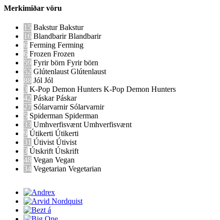
Merkimiðar vöru
15
Bakstur
Bakstur
16
Blandbarir
Blandbarir
6
Ferming
Ferming
6
Frozen
Frozen
59
Fyrir börn
Fyrir börn
52
Glútenlaust
Glútenlaust
88
Jól
Jól
3
K-Pop Demon Hunters
K-Pop Demon Hunters
42
Páskar
Páskar
27
Sólarvarnir
Sólarvarnir
5
Spiderman
Spiderman
33
Umhverfisvænt
Umhverfisvænt
9
Útikerti
Útikerti
31
Útivist
Útivist
3
Útskrift
Útskrift
48
Vegan
Vegan
34
Vegetarian
Vegetarian