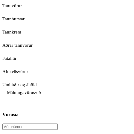
Tannvörur
Tannburstar
Tannkrem
Aðrar tannvörur
Fatalitir
Afmælisvörur
Umbúðir og áhöld
Málningavörusvið
Vörusía