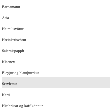
Barnamatur
Asía
Heimilisvörur
Hreinlætisvörur
Salernispappír
Kleenex
Bleyjur og blautþurrkur
Servíettur
Kerti
Hitabrúsar og kaffikönnur