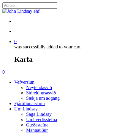
Skip
to
Close
main
Search
content
search
account
0
was successfully added to your cart.
Karfa
Menu
search
account
0
Menu
Vefverslun
Neytendasvið
Stóreldhúsasvið
Sækja um aðgang
Fjáröflunarvörur
Um Lindsay
Saga Lindsay
Umhverfisstefna
Gæðastefna
Mannauður