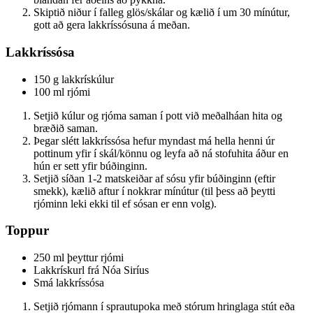
Skiptið niður í falleg glös/skálar og kælið í um 30 mínútur,
gott að gera lakkríssósuna á meðan.
Lakkríssósa
150 g lakkrískúlur
100 ml rjómi
Setjið kúlur og rjóma saman í pott við meðalháan hita og
bræðið saman.
Þegar slétt lakkríssósa hefur myndast má hella henni úr
pottinum yfir í skál/könnu og leyfa að ná stofuhita áður en
hún er sett yfir búðinginn.
Setjið síðan 1-2 matskeiðar af sósu yfir búðinginn (eftir
smekk), kælið aftur í nokkrar mínútur (til þess að þeytti
rjóminn leki ekki til ef sósan er enn volg).
Toppur
250 ml þeyttur rjómi
Lakkrískurl frá Nóa Siríus
Smá lakkríssósa
Setjið rjómann í sprautupoka með stórum hringlaga stút eða