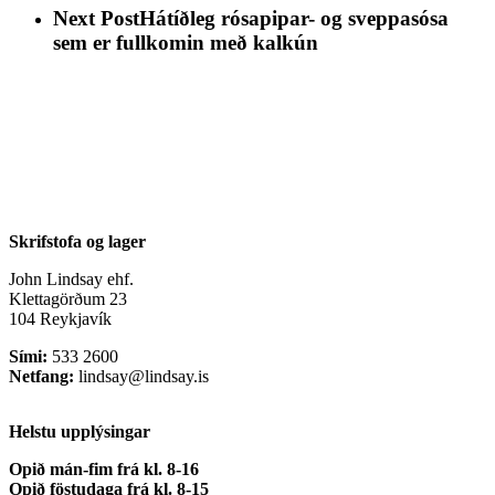
Next Post
Hátíðleg rósapipar- og sveppasósa
sem er fullkomin með kalkún
Skrifstofa og lager
John Lindsay ehf.
Klettagörðum 23
104 Reykjavík
Sími:
533 2600
Netfang:
lindsay@lindsay.is
Helstu upplýsingar
Opið mán-fim frá kl. 8-16
Opið föstudaga frá kl. 8-15