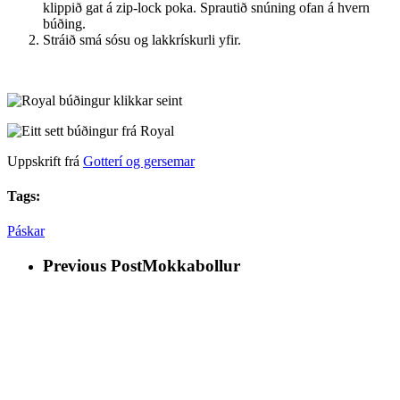
klippið gat á zip-lock poka. Sprautið snúning ofan á hvern
búðing.
Stráið smá sósu og lakkrískurli yfir.
Uppskrift frá
Gotterí og gersemar
Tags:
Páskar
Previous Post
Mokkabollur