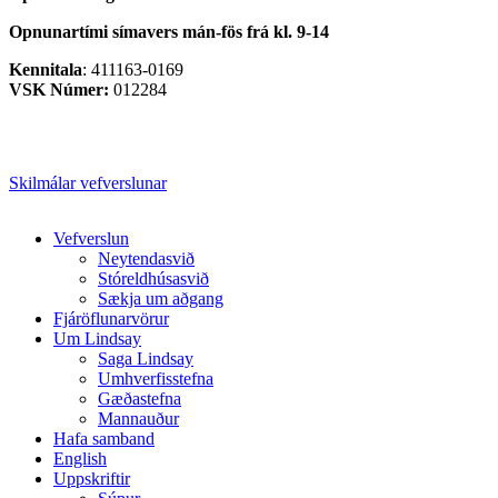
Opnunartími símavers
mán-fös frá kl. 9-14
Kennitala
: 411163-0169
VSK Númer:
012284
Skilmálar vefverslunar
Close
Vefverslun
Menu
Neytendasvið
Stóreldhúsasvið
Sækja um aðgang
Fjáröflunarvörur
Um Lindsay
Saga Lindsay
Umhverfisstefna
Gæðastefna
Mannauður
Hafa samband
English
Uppskriftir