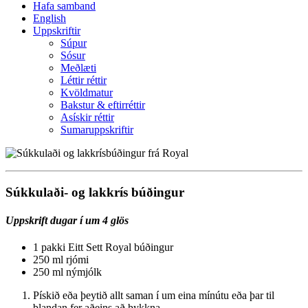
Hafa samband
English
Uppskriftir
Súpur
Sósur
Meðlæti
Léttir réttir
Kvöldmatur
Bakstur & eftirréttir
Asískir réttir
Sumaruppskriftir
Súkkulaði- og lakkrís búðingur
Uppskrift dugar í um 4 glös
1 pakki Eitt Sett Royal búðingur
250 ml rjómi
250 ml nýmjólk
Pískið eða þeytið allt saman í um eina mínútu eða þar til
blandan fer aðeins að þykkna.