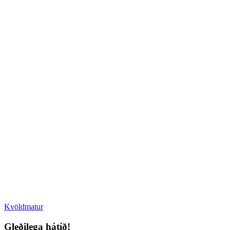
Kvöldmatur
Gleðilega hátíð!