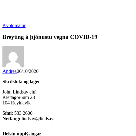
Kvöldmatur
Breyting á þjónustu vegna COVID-19
Andrea
06/10/2020
Skrifstofa og lager
John Lindsay ehf.
Klettagörðum 23
104 Reykjavík
Sími:
533 2600
Netfang:
lindsay@lindsay.is
Helstu upplýsingar