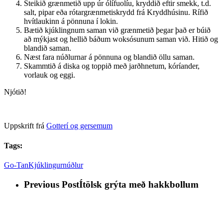
Steikið grænmetið upp úr ólífuolíu, kryddið eftir smekk, t.d.
salt, pipar eða rótargrænmetiskrydd frá Kryddhúsinu. Rífið
hvítlaukinn á pönnuna í lokin.
Bætið kjúklingnum saman við grænmetið þegar það er búið
að mýkjast og hellið báðum woksósunum saman við. Hitið og
blandið saman.
Næst fara núðlurnar á pönnuna og blandið öllu saman.
Skammtið á diska og toppið með jarðhnetum, kóríander,
vorlauk og eggi.
Njótið!
Uppskrift frá
Gotterí og gersemum
Tags:
Go-Tan
Kjúklingur
núðlur
Previous Post
Ítölsk grýta með hakkbollum