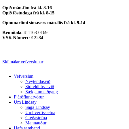
Opið mán-fim frá kl. 8-16
Opið föstudaga frá kl. 8-15
Opnunartími símavers
mán-fös frá kl. 9-14
Kennitala
: 411163-0169
VSK Númer:
012284
Skilmálar vefverslunar
Close
Vefverslun
Menu
Neytendasvið
Stóreldhúsasvið
Sækja um aðgang
Fjáröflunarvörur
Um Lindsay
Saga Lindsay
Umhverfisstefna
Gæðastefna
Mannauður
Hafa samband