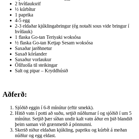
2 hvítlauksrif
½ kúrbítur
1 paprika
4-5 egg
2-3 eldaðar kjúklingabringur (ég notaði sous vide bringur í
hvítlauk)
1 flaska Go-tan Teriyaki woksósa
½ flaska Go-tan Ketjap Sesam woksósa
Saxaðar jarðhnetur
Saxað kóríander
Saxaður vorlaukur
Ólífuolía til steikingar
Salt og pipar – Kryddhúsið
Aðferð:
Sjóðið eggin í 6-8 mínútur (eftir smekk).
Hitið vatn í potti að suðu, setjið núðlurnar í og sjóðið í um 5
mínútur. Setjið þær síðan undir kalt vatn áður en þið blandið
þeim saman við grænmetið á pönnunni.
Skerið niður eldaðan kjúkling, papriku og kúrbít á meðan
núðlur og egg eldast.