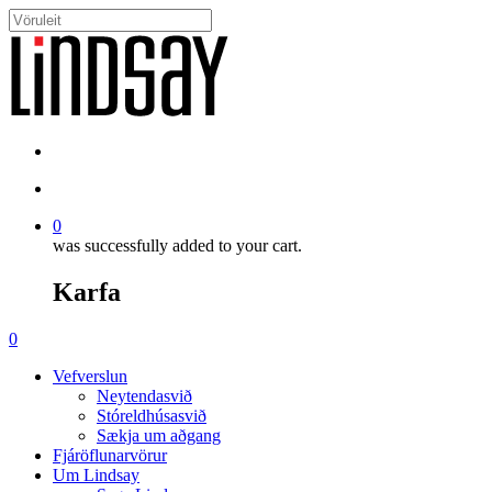
Skip
to
Close
main
Search
content
search
account
0
was successfully added to your cart.
Karfa
Menu
search
account
0
Menu
Vefverslun
Neytendasvið
Stóreldhúsasvið
Sækja um aðgang
Fjáröflunarvörur
Um Lindsay