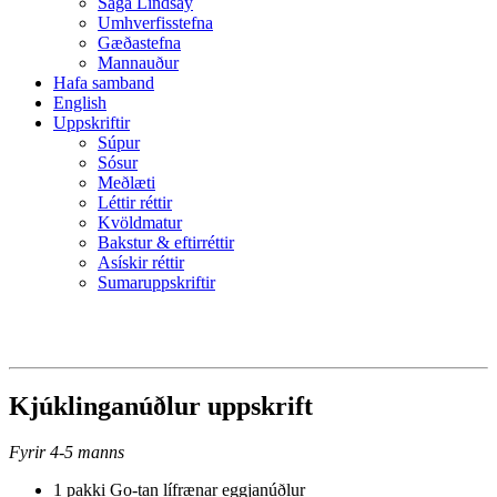
Saga Lindsay
Umhverfisstefna
Gæðastefna
Mannauður
Hafa samband
English
Uppskriftir
Súpur
Sósur
Meðlæti
Léttir réttir
Kvöldmatur
Bakstur & eftirréttir
Asískir réttir
Sumaruppskriftir
Kjúklinganúðlur uppskrift
Fyrir 4-5 manns
1 pakki Go-tan lífrænar eggjanúðlur