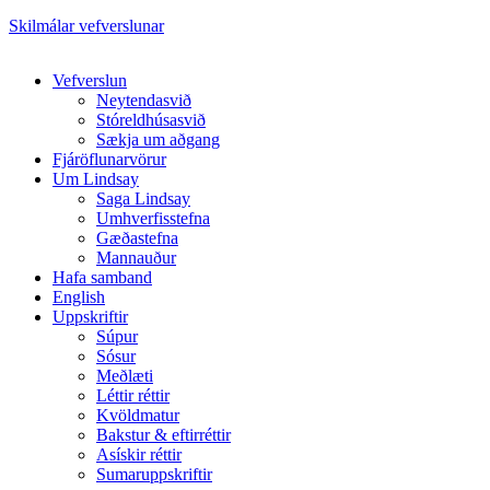
Skilmálar vefverslunar
Close
Vefverslun
Menu
Neytendasvið
Stóreldhúsasvið
Sækja um aðgang
Fjáröflunarvörur
Um Lindsay
Saga Lindsay
Umhverfisstefna
Gæðastefna
Mannauður
Hafa samband
English
Uppskriftir
Súpur
Sósur
Meðlæti
Léttir réttir
Kvöldmatur
Bakstur & eftirréttir
Asískir réttir
Sumaruppskriftir