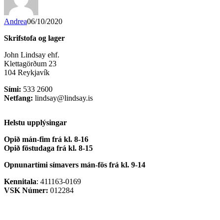
Andrea
06/10/2020
Skrifstofa og lager
John Lindsay ehf.
Klettagörðum 23
104 Reykjavík
Sími:
533 2600
Netfang:
lindsay@lindsay.is
Helstu upplýsingar
Opið mán-fim frá kl. 8-16
Opið föstudaga frá kl. 8-15
Opnunartími símavers
mán-fös frá kl. 9-14
Kennitala
: 411163-0169
VSK Númer:
012284