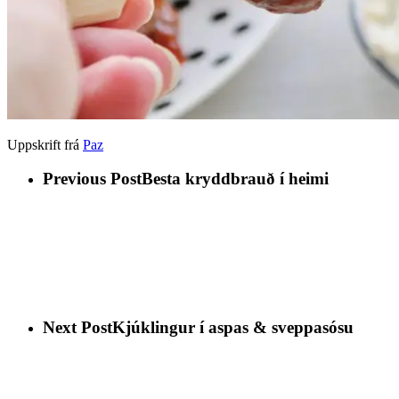
Uppskrift frá
Paz
Previous Post
Besta kryddbrauð í heimi
Next Post
Kjúklingur í aspas & sveppasósu