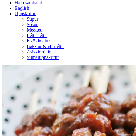
Hafa samband
English
Uppskriftir
Súpur
Sósur
Meðlæti
Léttir réttir
Kvöldmatur
Bakstur & eftirréttir
Asískir réttir
Sumaruppskriftir