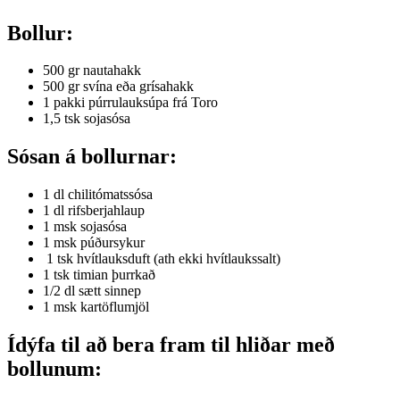
Bollur:
500 gr nautahakk
500 gr svína eða grísahakk
1 pakki púrrulauksúpa frá Toro
1,5 tsk sojasósa
Sósan á bollurnar:
1 dl chilitómatssósa
1 dl rifsberjahlaup
1 msk sojasósa
1 msk púðursykur
1 tsk hvítlauksduft (ath ekki hvítlaukssalt)
1 tsk timian þurrkað
1/2 dl sætt sinnep
1 msk kartöflumjöl
Ídýfa til að bera fram til hliðar með
bollunum: