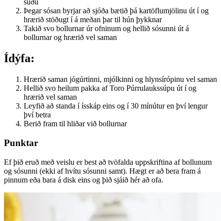
suðu
Þegar sósan byrjar að sjóða bætið þá kartöflumjölinu út í og
hrærið stöðugt í á meðan þar til hún þykknar
Takið svo bollurnar úr ofninum og hellið sósunni út á
bollurnar og hrærið vel saman
Ídýfa:
Hrærið saman jógúrtinni, mjólkinni og hlynsírópinu vel saman
Hellið svo heilum pakka af Toro Púrrulaukssúpu út í og
hrærið vel saman
Leyfið að standa í ísskáp eins og í 30 mínútur en því lengur
því betra
Berið fram til hliðar við bollurnar
Punktar
Ef þið eruð með veislu er best að tvöfalda uppskriftina af bollunum
og sósunni (ekki af hvítu sósunni samt). Hægt er að bera fram á
pinnum eða bara á disk eins og þið sjáið hér að ofa.