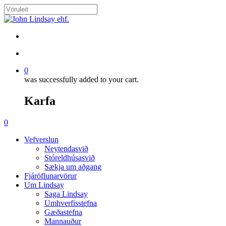
Skip
to
Close
main
Search
content
search
account
0
was successfully added to your cart.
Karfa
Menu
search
account
0
Menu
Vefverslun
Neytendasvið
Stóreldhúsasvið
Sækja um aðgang
Fjáröflunarvörur
Um Lindsay
Saga Lindsay
Umhverfisstefna
Gæðastefna
Mannauður