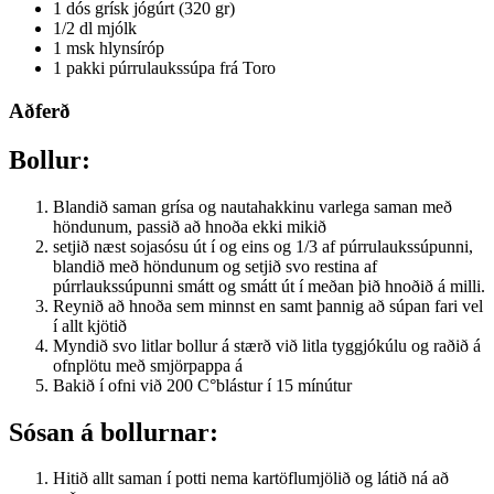
1 dós grísk jógúrt (320 gr)
1/2 dl mjólk
1 msk hlynsíróp
1 pakki púrrulaukssúpa frá Toro
Aðferð
Bollur:
Blandið saman grísa og nautahakkinu varlega saman með
höndunum, passið að hnoða ekki mikið
setjið næst sojasósu út í og eins og 1/3 af púrrulaukssúpunni,
blandið með höndunum og setjið svo restina af
púrrlaukssúpunni smátt og smátt út í meðan þið hnoðið á milli.
Reynið að hnoða sem minnst en samt þannig að súpan fari vel
í allt kjötið
Myndið svo litlar bollur á stærð við litla tyggjókúlu og raðið á
ofnplötu með smjörpappa á
Bakið í ofni við 200 C°blástur í 15 mínútur
Sósan á bollurnar:
Hitið allt saman í potti nema kartöflumjölið og látið ná að