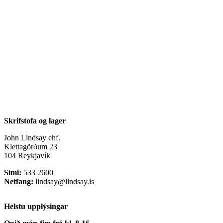
Skrifstofa og lager
John Lindsay ehf.
Klettagörðum 23
104 Reykjavík
Sími:
533 2600
Netfang:
lindsay@lindsay.is
Helstu upplýsingar