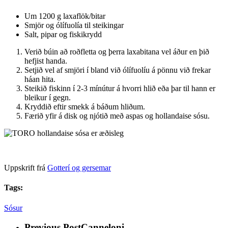
Um 1200 g laxaflök/bitar
Smjör og ólífuolía til steikingar
Salt, pipar og fiskikrydd
Verið búin að roðfletta og þerra laxabitana vel áður en þið
hefjist handa.
Setjið vel af smjöri í bland við ólífuolíu á pönnu við frekar
háan hita.
Steikið fiskinn í 2-3 mínútur á hvorri hlið eða þar til hann er
bleikur í gegn.
Kryddið eftir smekk á báðum hliðum.
Færið yfir á disk og njótið með aspas og hollandaise sósu.
Uppskrift frá
Gotterí og gersemar
Tags:
Sósur
Previous Post
Canneloni