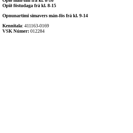
Opið mán-fim frá kl. 8-16
Opið föstudaga frá kl. 8-15
Opnunartími símavers
mán-fös frá kl. 9-14
Kennitala
: 411163-0169
VSK Númer:
012284
Skilmálar vefverslunar
Vefverslun
Neytendasvið
Stóreldhúsasvið
Sækja um aðgang
Fjáröflunarvörur
Um Lindsay
Saga Lindsay