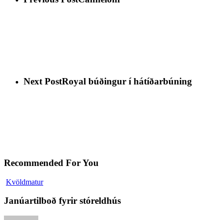
Next Post
Royal búðingur í hátíðarbúning
Recommended For You
Kvöldmatur
Janúartilboð fyrir stóreldhús