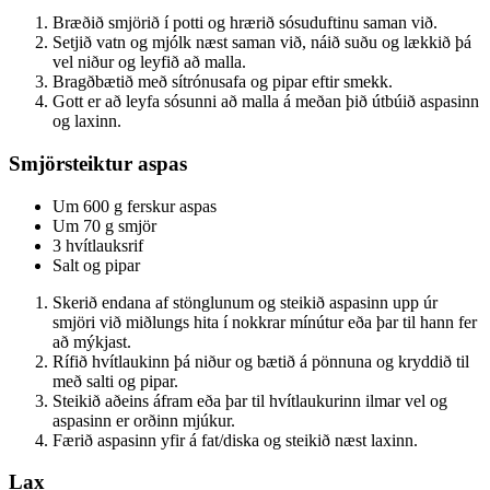
Bræðið smjörið í potti og hrærið sósuduftinu saman við.
Setjið vatn og mjólk næst saman við, náið suðu og lækkið þá
vel niður og leyfið að malla.
Bragðbætið með sítrónusafa og pipar eftir smekk.
Gott er að leyfa sósunni að malla á meðan þið útbúið aspasinn
og laxinn.
Smjörsteiktur aspas
Um 600 g ferskur aspas
Um 70 g smjör
3 hvítlauksrif
Salt og pipar
Skerið endana af stönglunum og steikið aspasinn upp úr
smjöri við miðlungs hita í nokkrar mínútur eða þar til hann fer
að mýkjast.
Rífið hvítlaukinn þá niður og bætið á pönnuna og kryddið til
með salti og pipar.
Steikið aðeins áfram eða þar til hvítlaukurinn ilmar vel og
aspasinn er orðinn mjúkur.
Færið aspasinn yfir á fat/diska og steikið næst laxinn.
Lax