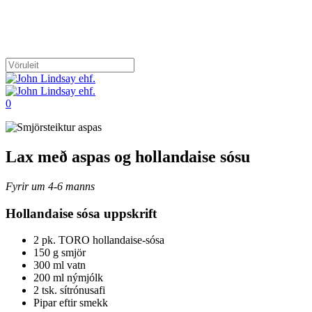
Skip
to
main
content
Close
Search
search
account
0
Menu
Lax með aspas og hollandaise sósu
Fyrir um 4-6 manns
Hollandaise sósa uppskrift
2 pk. TORO hollandaise-sósa
150 g smjör
300 ml vatn
200 ml nýmjólk
2 tsk. sítrónusafi
Pipar eftir smekk