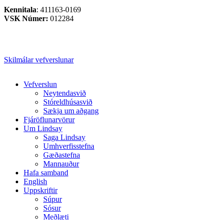
Kennitala
: 411163-0169
VSK Númer:
012284
Skilmálar vefverslunar
Close
Vefverslun
Menu
Neytendasvið
Stóreldhúsasvið
Sækja um aðgang
Fjáröflunarvörur
Um Lindsay
Saga Lindsay
Umhverfisstefna
Gæðastefna
Mannauður
Hafa samband
English
Uppskriftir
Súpur
Sósur
Meðlæti