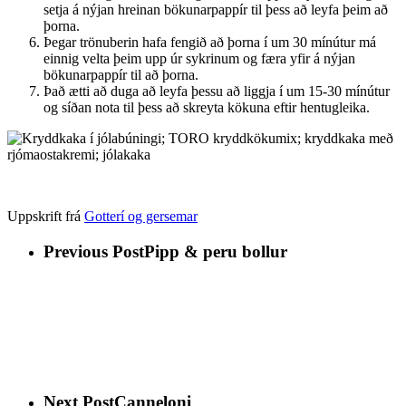
setja á nýjan hreinan bökunarpappír til þess að leyfa þeim að
þorna.
Þegar trönuberin hafa fengið að þorna í um 30 mínútur má
einnig velta þeim upp úr sykrinum og færa yfir á nýjan
bökunarpappír til að þorna.
Það ætti að duga að leyfa þessu að liggja í um 15-30 mínútur
og síðan nota til þess að skreyta kökuna eftir hentugleika.
Uppskrift frá
Gotterí og gersemar
Previous Post
Pipp & peru bollur
Next Post
Canneloni