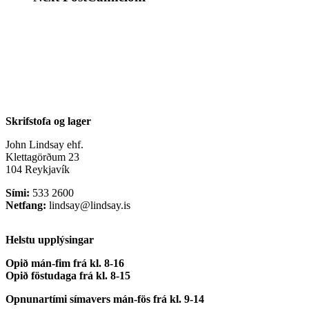
Skrifstofa og lager
John Lindsay ehf.
Klettagörðum 23
104 Reykjavík
Sími:
533 2600
Netfang:
lindsay@lindsay.is
Helstu upplýsingar
Opið mán-fim frá kl. 8-16
Opið föstudaga frá kl. 8-15
Opnunartími símavers
mán-fös frá kl. 9-14