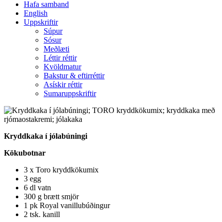
Hafa samband
English
Uppskriftir
Súpur
Sósur
Meðlæti
Léttir réttir
Kvöldmatur
Bakstur & eftirréttir
Asískir réttir
Sumaruppskriftir
Kryddkaka í jólabúningi
Kökubotnar
3 x Toro kryddkökumix
3 egg
6 dl vatn
300 g brætt smjör
1 pk Royal vanillubúðingur
2 tsk. kanill