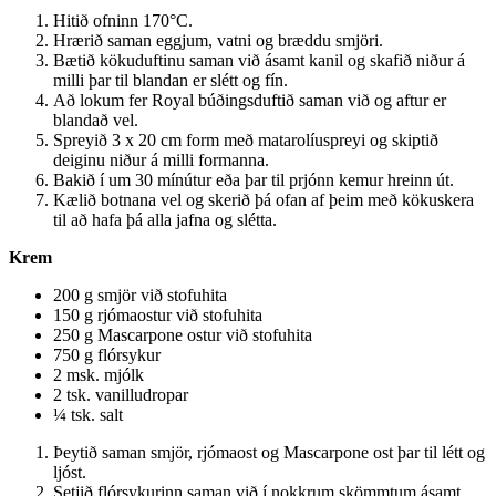
Hitið ofninn 170°C.
Hrærið saman eggjum, vatni og bræddu smjöri.
Bætið kökuduftinu saman við ásamt kanil og skafið niður á
milli þar til blandan er slétt og fín.
Að lokum fer Royal búðingsduftið saman við og aftur er
blandað vel.
Spreyið 3 x 20 cm form með matarolíuspreyi og skiptið
deiginu niður á milli formanna.
Bakið í um 30 mínútur eða þar til prjónn kemur hreinn út.
Kælið botnana vel og skerið þá ofan af þeim með kökuskera
til að hafa þá alla jafna og slétta.
Krem
200 g smjör við stofuhita
150 g rjómaostur við stofuhita
250 g Mascarpone ostur við stofuhita
750 g flórsykur
2 msk. mjólk
2 tsk. vanilludropar
¼ tsk. salt
Þeytið saman smjör, rjómaost og Mascarpone ost þar til létt og
ljóst.
Setjið flórsykurinn saman við í nokkrum skömmtum ásamt