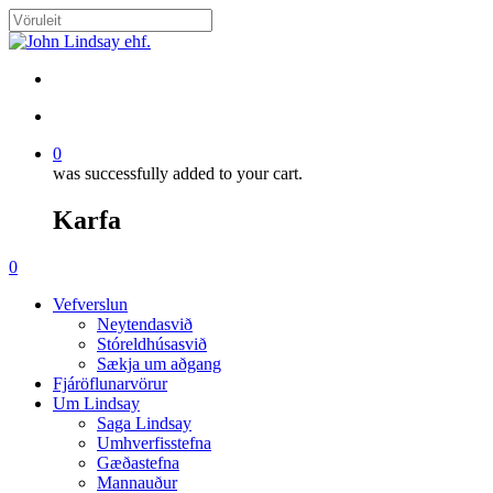
Skip
to
Close
main
Search
content
search
account
0
was successfully added to your cart.
Karfa
Menu
search
account
0
Menu
Vefverslun
Neytendasvið
Stóreldhúsasvið
Sækja um aðgang
Fjáröflunarvörur
Um Lindsay
Saga Lindsay
Umhverfisstefna
Gæðastefna
Mannauður