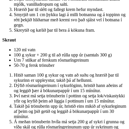
mjólk, vanilludropum og salti.
Hrærið þar til slétt og fallegt krem hefur myndast.
Smyrjið um 1 cm þykku lagi á milli botnanna og á toppinn og
rétt þekjið hliðarnar með kremi svo það sjáist vel í botnana í
gegn.
Skreytið og kælið þar til bera á kökuna fram.
Skraut
120 ml vatn
100 g sykur + 200 g til að rúlla upp úr (samtals 300 g)
Um 7 stilkar af ferskum rósmaríngreinum
50-70 g fersk trönuber
Hitið saman 100 g sykur og vatn að suðu og hrærið þar til
sykurinn er uppleystur, takið þá af hellunni.
Dýfið rósmaríngreinum í sykurlöginn, hristið hann aðeins af
og leggið þær á bökunarpappír í um 15 mínútur.
Því næst má setja trönuberin í pottinn og setja lok/viskastykki
yfir og leyfið þeim að liggja í pottinum í um 15 mínútur.
Takið þá trönuberin upp úr, hristið eins mikið af sykurleginum
af þeim og þið getið og leggið á bökunarpappír í um 30
mínútur.
Á meðan trönuberin hvíla má setja 200 g af sykri í grunna og
víða skál og rúlla rósmaríngreinunum upp úr sykrinum og