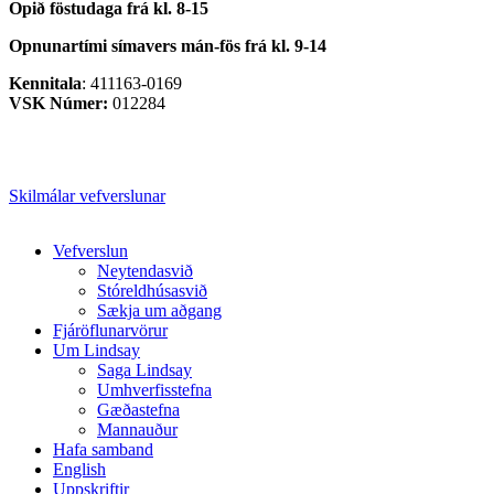
Opið föstudaga frá kl. 8-15
Opnunartími símavers
mán-fös frá kl. 9-14
Kennitala
: 411163-0169
VSK Númer:
012284
Skilmálar vefverslunar
Close
Vefverslun
Menu
Neytendasvið
Stóreldhúsasvið
Sækja um aðgang
Fjáröflunarvörur
Um Lindsay
Saga Lindsay
Umhverfisstefna
Gæðastefna
Mannauður
Hafa samband
English
Uppskriftir