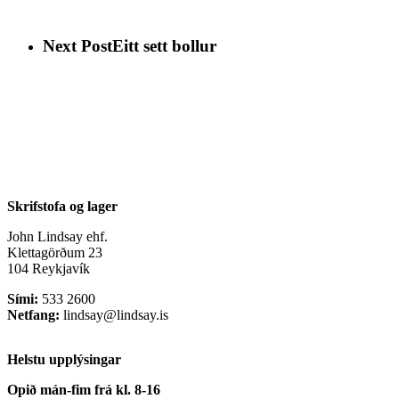
Next Post
Eitt sett bollur
Skrifstofa og lager
John Lindsay ehf.
Klettagörðum 23
104 Reykjavík
Sími:
533 2600
Netfang:
lindsay@lindsay.is
Helstu upplýsingar
Opið mán-fim frá kl. 8-16