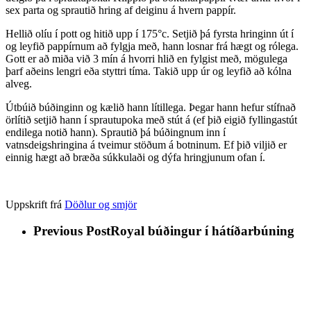
sex parta og sprautið hring af deiginu á hvern pappír.
Hellið olíu í pott og hitið upp í 175°c. Setjið þá fyrsta hringinn út í
og leyfið pappírnum að fylgja með, hann losnar frá hægt og rólega.
Gott er að miða við 3 mín á hvorri hlið en fylgist með, mögulega
þarf aðeins lengri eða styttri tíma. Takið upp úr og leyfið að kólna
alveg.
Útbúið búðinginn og kælið hann lítillega. Þegar hann hefur stífnað
örlítið setjið hann í sprautupoka með stút á (ef þið eigið fyllingastút
endilega notið hann). Sprautið þá búðingnum inn í
vatnsdeigshringina á tveimur stöðum á botninum. Ef þið viljið er
einnig hægt að bræða súkkulaði og dýfa hringjunum ofan í.
Uppskrift frá
Döðlur og smjör
Previous Post
Royal búðingur í hátíðarbúning