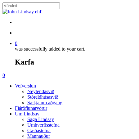
Skip
to
Close
main
Search
content
search
account
0
was successfully added to your cart.
Karfa
Menu
search
account
0
Menu
Vefverslun
Neytendasvið
Stóreldhúsasvið
Sækja um aðgang
Fjáröflunarvörur
Um Lindsay
Saga Lindsay
Umhverfisstefna
Gæðastefna
Mannauður