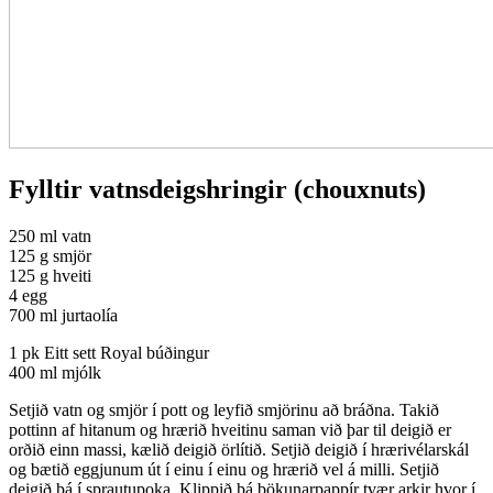
Fylltir vatnsdeigshringir (chouxnuts)
250 ml vatn
125 g smjör
125 g hveiti
4 egg
700 ml jurtaolía
1 pk Eitt sett Royal búðingur
400 ml mjólk
Setjið vatn og smjör í pott og leyfið smjörinu að bráðna. Takið
pottinn af hitanum og hrærið hveitinu saman við þar til deigið er
orðið einn massi, kælið deigið örlítið. Setjið deigið í hrærivélarskál
og bætið eggjunum út í einu í einu og hrærið vel á milli. Setjið
deigið þá í sprautupoka. Klippið þá bökunarpappír tvær arkir hvor í