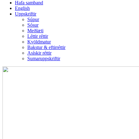
Hafa samband
English
Uppskriftir
Súpur
Sósur
Meðlæti
Léttir réttir
Kvöldmatur
Bakstur & eftirréttir
Asískir réttir
Sumaruppskriftir