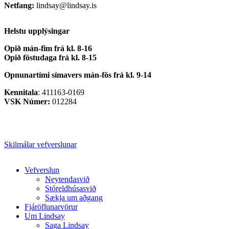
Netfang:
lindsay@lindsay.is
Helstu upplýsingar
Opið mán-fim frá kl. 8-16
Opið föstudaga frá kl. 8-15
Opnunartími símavers
mán-fös frá kl. 9-14
Kennitala
: 411163-0169
VSK Númer:
012284
Skilmálar vefverslunar
Close
Vefverslun
Menu
Neytendasvið
Stóreldhúsasvið
Sækja um aðgang
Fjáröflunarvörur
Um Lindsay
Saga Lindsay