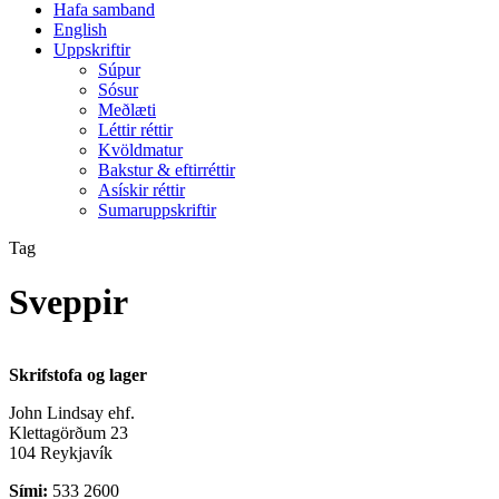
Hafa samband
English
Uppskriftir
Súpur
Sósur
Meðlæti
Léttir réttir
Kvöldmatur
Bakstur & eftirréttir
Asískir réttir
Sumaruppskriftir
Tag
Sveppir
Skrifstofa og lager
John Lindsay ehf.
Klettagörðum 23
104 Reykjavík
Sími:
533 2600