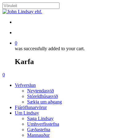
Skip
to
Close
main
Search
content
search
account
0
was successfully added to your cart.
Karfa
Menu
search
account
0
Menu
Vefverslun
Neytendasvið
Stóreldhúsasvið
Sækja um aðgang
Fjáröflunarvörur
Um Lindsay
Saga Lindsay
Umhverfisstefna
Gæðastefna
Mannauður