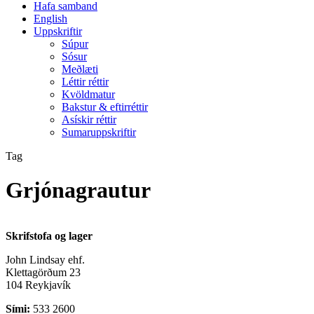
Hafa samband
English
Uppskriftir
Súpur
Sósur
Meðlæti
Léttir réttir
Kvöldmatur
Bakstur & eftirréttir
Asískir réttir
Sumaruppskriftir
Tag
Grjónagrautur
Skrifstofa og lager
John Lindsay ehf.
Klettagörðum 23
104 Reykjavík
Sími:
533 2600