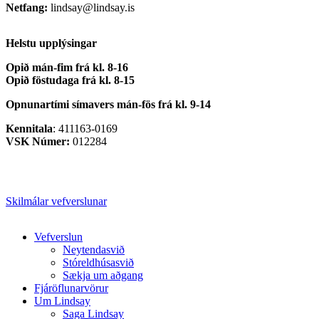
Netfang:
lindsay@lindsay.is
Helstu upplýsingar
Opið mán-fim frá kl. 8-16
Opið föstudaga frá kl. 8-15
Opnunartími símavers
mán-fös frá kl. 9-14
Kennitala
: 411163-0169
VSK Númer:
012284
Skilmálar vefverslunar
Close
Vefverslun
Menu
Neytendasvið
Stóreldhúsasvið
Sækja um aðgang
Fjáröflunarvörur
Um Lindsay
Saga Lindsay