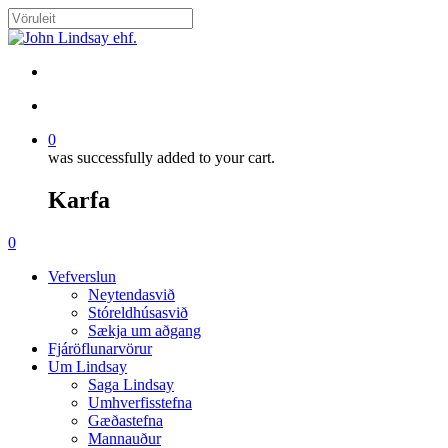
Skip
to
Close
main
Search
content
search
account
0
was successfully added to your cart.
Karfa
Menu
search
account
0
Menu
Vefverslun
Neytendasvið
Stóreldhúsasvið
Sækja um aðgang
Fjáröflunarvörur
Um Lindsay
Saga Lindsay
Umhverfisstefna
Gæðastefna
Mannauður