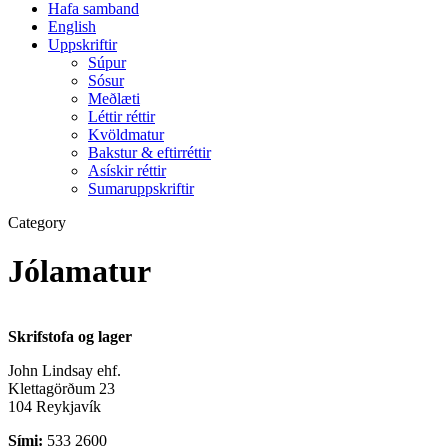
Hafa samband
English
Uppskriftir
Súpur
Sósur
Meðlæti
Léttir réttir
Kvöldmatur
Bakstur & eftirréttir
Asískir réttir
Sumaruppskriftir
Category
Jólamatur
Skrifstofa og lager
John Lindsay ehf.
Klettagörðum 23
104 Reykjavík
Sími:
533 2600