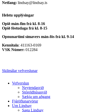
Netfang:
lindsay@lindsay.is
Helstu upplýsingar
Opið mán-fim frá kl. 8-16
Opið föstudaga frá kl. 8-15
Opnunartími símavers
mán-fös frá kl. 9-14
Kennitala
: 411163-0169
VSK Númer:
012284
Skilmálar vefverslunar
Close
Vefverslun
Menu
Neytendasvið
Stóreldhúsasvið
Sækja um aðgang
Fjáröflunarvörur
Um Lindsay
Saga Lindsay