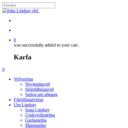
Skip
to
Close
main
Search
content
search
account
0
was successfully added to your cart.
Karfa
Menu
search
account
0
Menu
Vefverslun
Neytendasvið
Stóreldhúsasvið
Sækja um aðgang
Fjáröflunarvörur
Um Lindsay
Saga Lindsay
Umhverfisstefna
Gæðastefna
Mannauður