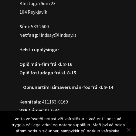
Klettagörðum 23
104 Reykjavík
Sími:
533 2600
Netfang:
lindsay@lindsay.is
Helstu upplýsingar
Opið mán-fim frá kl. 8-16
Opið föstudaga frá kl. 8-15
Opnunartími símavers
mán-fös frá kl. 9-14
Kennitala
: 411163-0169
VSK Númer:
012284
Þetta vefsvæði notast við vafrakökur - Það er til þess að
tryggja eðlilega virkni og notendaupplifun. Með því að halda
Skilmálar vefverslunar
áfram notkun síðunnar, samþykkir þú notkun vafrakaka.