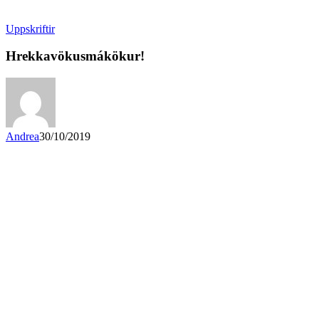
Uppskriftir
Hrekkavökusmákökur!
Andrea
30/10/2019