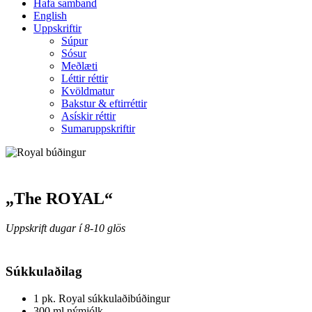
Hafa samband
English
Uppskriftir
Súpur
Sósur
Meðlæti
Léttir réttir
Kvöldmatur
Bakstur & eftirréttir
Asískir réttir
Sumaruppskriftir
„The ROYAL“
Uppskrift dugar í 8-10 glös
Súkkulaðilag
1 pk. Royal súkkulaðibúðingur
300 ml nýmjólk