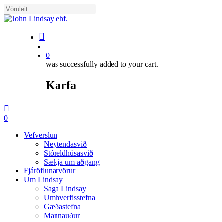
Skip
to
Close
main
Search
content
search
account
0
was successfully added to your cart.
Karfa
Menu
search
account
0
Menu
Vefverslun
Neytendasvið
Stóreldhúsasvið
Sækja um aðgang
Fjáröflunarvörur
Um Lindsay
Saga Lindsay
Umhverfisstefna
Gæðastefna
Mannauður