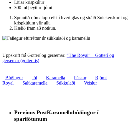
Litlar krispkúlur
300 ml þeyttur rjómi
Sprautið rjómatopp efst í hvert glas og stráið Snickerskurli og
krispkúlum yfir allt.
Kælið fram að notkun.
Uppskrift frá Gotterí og gersemar:
“The Royal” – Gotterí og
gersemar (gotteri.is)
Búðingur
Jól
Karamella
Páskar
Rjómi
Royal
Saltkaramella
Súkkulaði
Veislur
Previous Post
Karamellubúðingur í
sparifötunum