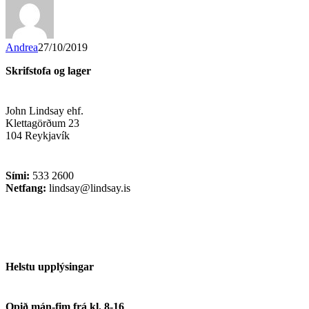
Andrea
27/10/2019
Skrifstofa og lager
John Lindsay ehf.
Klettagörðum 23
104 Reykjavík
Sími:
533 2600
Netfang:
lindsay@lindsay.is
Helstu upplýsingar
Opið mán-fim frá kl. 8-16