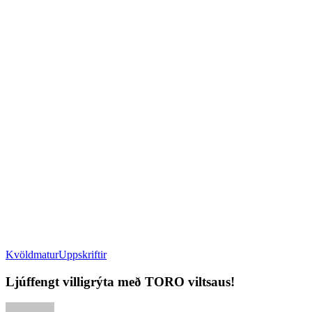
Kvöldmatur
Uppskriftir
Ljúffengt villigrýta með TORO viltsaus!