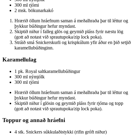
300 ml rjómi
2 msk. bökunarkakó
Hrærið öllum hráefnum saman á meðalhraða þar til léttur og
þykkur búðingur hefur myndast.
Skiptið niður í falleg glös og geymið pláss fyrir næstu lög
(gott að notast við sprautupoka/zip lock poka).
Stráið smá Snickerskurli og krispkúlum yfir áður en þið setjið
karamellubúðinginn.
Karamellulag
1 pk. Royal saltkaramellubúðingur
300 ml nýmjólk
300 ml rjómi
Hrærið öllum hráefnum saman á meðalhraða þar til léttur og
þykkur búðingur hefur myndast.
Skiptið niður í glösin og geymið pláss fyrir rjóma og topp
(gott að notast við sprautupoka/zip lock poka).
Toppur og annað hráefni
4 stk. Snickers súkkulaðistykki (rifin gróft niður)