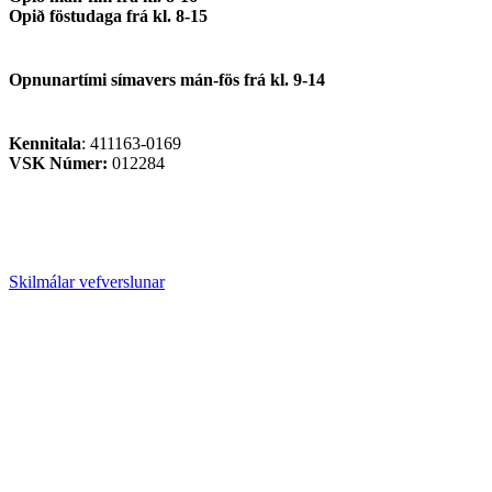
Opið föstudaga frá kl. 8-15
Opnunartími símavers
mán-fös frá kl. 9-14
Kennitala
: 411163-0169
VSK Númer:
012284
Skilmálar vefverslunar